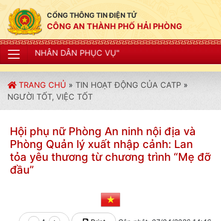
CỔNG THÔNG TIN ĐIỆN TỬ
CÔNG AN THÀNH PHỐ HẢI PHÒNG
N PHỤC VỤ"
TRANG CHỦ
»
TIN HOẠT ĐỘNG CỦA CATP
»
NGƯỜI TỐT, VIỆC TỐT
Hội phụ nữ Phòng An ninh nội địa và
Phòng Quản lý xuất nhập cảnh: Lan
tỏa yêu thương từ chương trình “Mẹ đỡ
đầu”