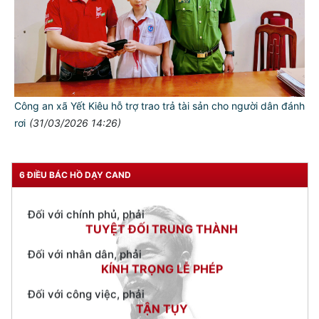
TƯ CÁCH
NGƯỜI CÔNG AN CÁCH MỆNH LÀ:
Đối với tự mình, phải
CẦN, KIỆM, LIÊM, CHÍNH
Công an xã Yết Kiêu hỗ trợ trao trả tài sản cho người dân đánh
Đối với đồng sự, phải
rơi
(31/03/2026 14:26)
THÂN ÁI GIÚP ĐỠ
Đối với chính phủ, phải
TUYỆT ĐỐI TRUNG THÀNH
6 ĐIỀU BÁC HỒ DẠY CAND
Đối với nhân dân, phải
KÍNH TRỌNG LỄ PHÉP
Đối với công việc, phải
TẬN TỤY
Đối với địch, phải
CƯƠNG QUYẾT, KHÔN KHÉO