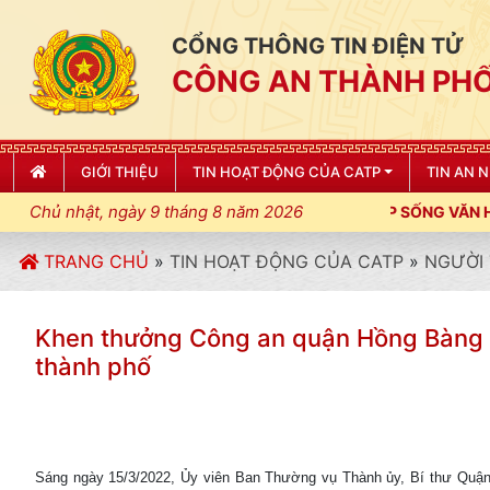
CỔNG THÔNG TIN ĐIỆN TỬ
CÔNG AN THÀNH PHỐ
GIỚI THIỆU
TIN HOẠT ĐỘNG CỦA CATP
TIN AN 
Chủ nhật, ngày 9 tháng 8 năm 2026
ỆNH; XÂY DỰNG NẾP SỐNG VĂN HÓA VÌ NHÂN DÂN PHỤC VỤ"
TRANG CHỦ
»
TIN HOẠT ĐỘNG CỦA CATP
»
NGƯỜI 
Khen thưởng Công an quận Hồng Bàng tri
thành phố
Sáng ngày 15/3/2022, Ủy viên Ban Thường vụ Thành ủy, Bí thư Qu