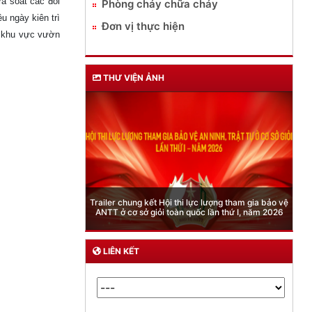
à soát các đối
Phòng cháy chữa cháy
u ngày kiên trì
Đơn vị thực hiện
g khu vực vườn
THƯ VIỆN ẢNH
Phòng Quản lý xuất nhập cảnh: Hướng dẫn những
quy định mới trong lĩnh vực xuất cảnh, nhập cảnh
của công dân việt nam từ ngày 01/7/2026
LIÊN KẾT