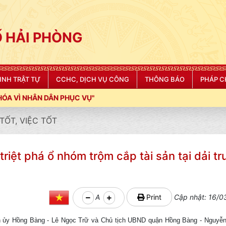
 HẢI PHÒNG
NINH TRẬT TỰ
CCHC, DỊCH VỤ CÔNG
THÔNG BÁO
PHÁP C
TỐT, VIỆC TỐT
ệt phá ổ nhóm trộm cắp tài sản tại dải t
A
Print
Cập nhật: 16/0
ận ủy Hồng Bàng - Lê Ngọc Trữ và Chủ tịch UBND quận Hồng Bàng - Nguyễ