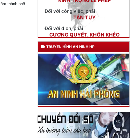
Đối với địch, phải
 tâm thành phố.
CƯƠNG QUYẾT, KHÔN KHÉO
Trích thư Chủ tịch Hồ Chí Minh
gửi Công an Khu XII,
ngày 11 tháng 3 năm 1948.
TRUYỀN HÌNH AN NINH HP