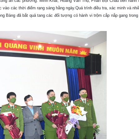
Công an các phường: Minh Khai, Hoàng Văn Thụ, Phan Bội Châu tiến hành r
c vào các thời điểm rạng sáng hằng ngày.Quá trình điều tra, xác minh và nhiề
ng Bàng đã bắt quả tang các đối tượng có hành vi trộm cắp nắp gang tron