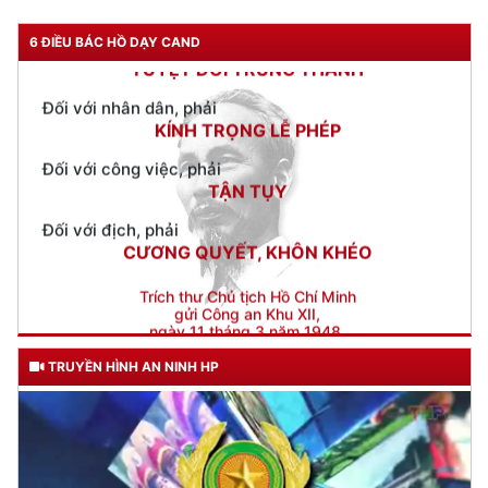
Đối với nhân dân, phải
6 ĐIỀU BÁC HỒ DẠY CAND
KÍNH TRỌNG LỄ PHÉP
Đối với công việc, phải
TẬN TỤY
Đối với địch, phải
CƯƠNG QUYẾT, KHÔN KHÉO
Trích thư Chủ tịch Hồ Chí Minh
gửi Công an Khu XII,
ngày 11 tháng 3 năm 1948.
TRUYỀN HÌNH AN NINH HP