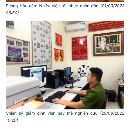
Phòng Hậu cần: Nhiều việc tốt phục nhân dân
(01/09/2022
06:50)
TƯ CÁCH
NGƯỜI CÔNG AN CÁCH MỆNH LÀ:
Đối với tự mình, phải
CẦN, KIỆM, LIÊM, CHÍNH
Đối với đồng sự, phải
THÂN ÁI GIÚP ĐỠ
Chiến sỹ giám định viên say mê nghiên cứu
(29/08/2022
10:20)
Đối với chính phủ, phải
TUYỆT ĐỐI TRUNG THÀNH