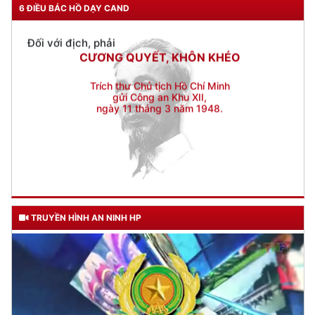
CƯƠNG QUYẾT, KHÔN KHÉO
6 ĐIỀU BÁC HỒ DẠY CAND
Trích thư Chủ tịch Hồ Chí Minh
gửi Công an Khu XII,
ngày 11 tháng 3 năm 1948.
TRUYỀN HÌNH AN NINH HP