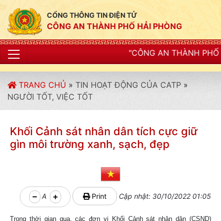
CỔNG THÔNG TIN ĐIỆN TỬ
CÔNG AN THÀNH PHỐ HẢI PHÒNG
"CÔNG AN THÀNH PHỐ HẢI PHÒNG SIẾT C
TRANG CHỦ
»
TIN HOẠT ĐỘNG CỦA CATP
»
NGƯỜI TỐT, VIỆC TỐT
Khối Cảnh sát nhân dân tích cực giữ
gìn môi trường xanh, sạch, đẹp
A
Print
Cập nhật: 30/10/2022 01:05
Trong thời gian qua, các đơn vị Khối Cảnh sát nhân dân (CSND)