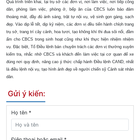
Quá trình triển khai, tại trụ sở các đơn vị, nơi làm việc, nơi tiếp công
dân, phòng làm việc, phòng ở, bếp ăn của CBCS luôn bảo đảm
thoáng mát, đầy đủ ánh sáng, trật tự nội vụ, vệ sinh gọn gàng, sạch
đẹp. Vào dịp lễ tết, dịp kỷ niệm, các đơn vị đều tiến hành chỉọh trang
trụ sở, trang trí cây cảnh, hoa tươi, tạo không khí thi đua sôi nổi, đầm
ấm cho CBCS trong sinh hoạt cũng như khi thực hiện nhiệm nhiệm
vụ. Đặc biệt, Tổ Điều lệnh bán chuyên trách các đơn vị thường xuyên
kiểm tra, nhắc nhở CBCS và khách đến làm việc tại cơ quan để xe
đúng nơi quy định, nâng cao ý thức chấp hành Điều lệnh CAND, nhất
là điều lệnh nội vụ, tạo hình ảnh đẹp về người chiến sỹ Cảnh sát nhân
dân.
Gửi ý kiến:
Họ tên
*
Điện thoại hoặc email *