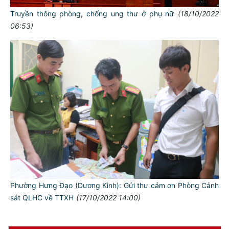
Truyền thông phòng, chống ung thư ở phụ nữ
(18/10/2022
06:53)
TƯ CÁCH
NGƯỜI CÔNG AN CÁCH MỆNH LÀ:
Đối với tự mình, phải
CẦN, KIỆM, LIÊM, CHÍNH
Đối với đồng sự, phải
THÂN ÁI GIÚP ĐỠ
Đối với chính phủ, phải
TUYỆT ĐỐI TRUNG THÀNH
Đối với nhân dân, phải
KÍNH TRỌNG LỄ PHÉP
Phường Hưng Đạo (Dương Kinh): Gửi thư cảm ơn Phòng Cảnh
Đối với công việc, phải
sát QLHC về TTXH
(17/10/2022 14:00)
TẬN TỤY
Đối với địch, phải