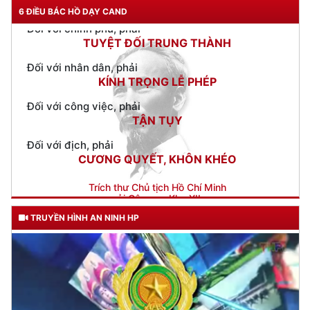
6 ĐIỀU BÁC HỒ DẠY CAND
Đối với nhân dân, phải
KÍNH TRỌNG LỄ PHÉP
Đối với công việc, phải
TẬN TỤY
Đối với địch, phải
CƯƠNG QUYẾT, KHÔN KHÉO
Trích thư Chủ tịch Hồ Chí Minh
gửi Công an Khu XII,
ngày 11 tháng 3 năm 1948.
TRUYỀN HÌNH AN NINH HP