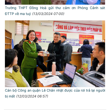
Trường THPT Đồng Hoà gửi thư cảm ơn Phòng Cảnh sát
ĐTTP về ma tuý
(13/03/2024 07:00)
TƯ CÁCH
NGƯỜI CÔNG AN CÁCH MỆNH LÀ:
Đối với tự mình, phải
CẦN, KIỆM, LIÊM, CHÍNH
Đối với đồng sự, phải
Cán bộ Công an quận Lê Chân nhặt được của rơi trả lại người
THÂN ÁI GIÚP ĐỠ
bị mất
(12/03/2024 06:57)
Đối với chính phủ, phải
TUYỆT ĐỐI TRUNG THÀNH