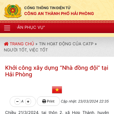
CỔNG THÔNG TIN ĐIỆN TỬ
CÔNG AN THÀNH PHỐ HẢI PHÒNG
"CÔ
TRANG CHỦ
»
TIN HOẠT ĐỘNG CỦA CATP
»
NGƯỜI TỐT, VIỆC TỐT
Khởi công xây dựng “Nhà đồng đội” tại
Hải Phòng
A
Print
Cập nhật: 23/03/2024 22:35
Chiều 21/3/2024, tại thôn 2, xã Hợp Thành, huyện