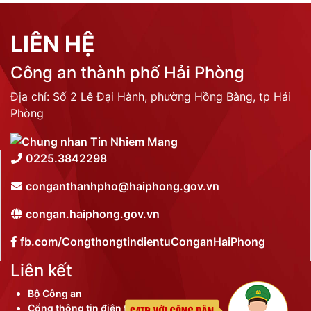
LIÊN HỆ
Công an thành phố Hải Phòng
Địa chỉ: Số 2 Lê Đại Hành, phường Hồng Bàng, tp Hải
Phòng
0225.3842298
conganthanhpho@haiphong.gov.vn
congan.haiphong.gov.vn
fb.com/CongthongtindientuConganHaiPhong
Liên kết
Bộ Công an
Cổng thông tin điện tử thành phố