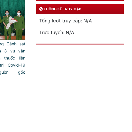
THỐNG KÊ TRUY CẬP
Tổng lượt truy cập:
N/A
Trực tuyến:
N/A
ng Cảnh sát
ện 3 vụ vận
 thuốc liên
rị Covid-19
guồn gốc