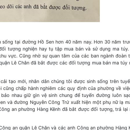
inh sống tại đường Hồ Sen hơn 40 năm nay. Hơn 30 năm trư
ối tượng nghiện hay tụ tập mua bán và sử dụng ma túy
g khu vực. Cũng nhờ sự quan tâm của các ban ngành đoàn 
quận Lê Chân đã bắt được các đối tượng mua bán ma túy
i tạo mới, nhân dân chúng tôi được sinh sống trên tuy
tôi cũng chấp hành nghiêm các quy định của phường về việ
 bảo nhau giữ gìn vệ sinh chung để tuyến đường luôn sạ
Sen và đường Nguyễn Công Trứ xuất hiện một phụ nữ lạ mặ
Công an phường Hàng Kênh đã bắt được đối tượng, trả lại 
ạo Công an quận Lê Chân và các anh Công an phường Hàng 