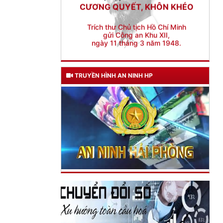
gửi Công an Khu XII,
ngày 11 tháng 3 năm 1948.
TRUYỀN HÌNH AN NINH HP