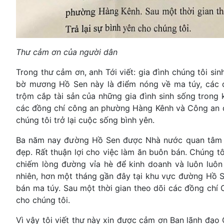
Thư cảm ơn của người dân
Trong thư cảm ơn, anh Tới viết: gia đình chúng tôi s
bờ mương Hồ Sen này là điểm nóng về ma túy, các đ
trộm cắp tài sản của những gia đình sinh sống tron
các đồng chí công an phường Hàng Kênh và Công an 
chúng tôi trở lại cuộc sống bình yên.
Ba năm nay đường Hồ Sen được Nhà nước quan tâm cả
đẹp. Rất thuận lợi cho việc làm ăn buôn bán. Chúng 
chiếm lòng đường vỉa hè để kinh doanh và luôn luôn
nhiên, hơn một tháng gần đây tại khu vực đường Hồ 
bán ma túy. Sau một thời gian theo dõi các đồng chí 
cho chúng tôi.
Vì vậy tôi viết thư này xin được cảm ơn Ban lãnh đ