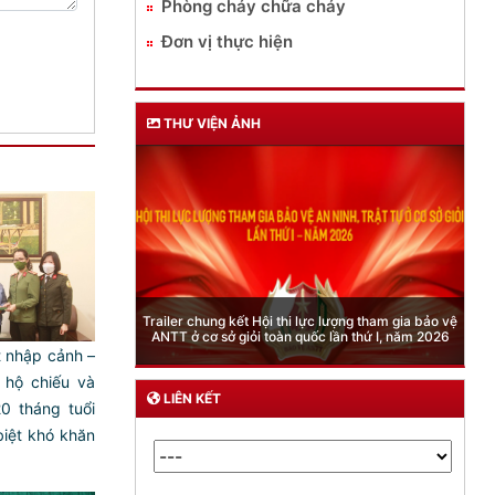
Phòng cháy chữa cháy
Đơn vị thực hiện
THƯ VIỆN ẢNH
Phòng Quản lý xuất nhập cảnh: Hướng dẫn những
quy định mới trong lĩnh vực xuất cảnh, nhập cảnh
của công dân việt nam từ ngày 01/7/2026
 nhập cảnh –
 hộ chiếu và
LIÊN KẾT
0 tháng tuổi
iệt khó khăn
)