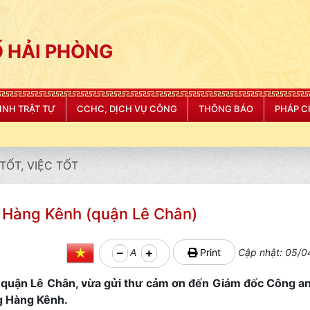
 HẢI PHÒNG
NINH TRẬT TỰ
CCHC, DỊCH VỤ CÔNG
THÔNG BÁO
PHÁP C
TỐT, VIỆC TỐT
Hàng Kênh (quận Lê Chân)
A
Print
Cập nhật: 05/0
 quận Lê Chân, vừa gửi thư cảm ơn đến Giám đốc Công a
g Hàng Kênh.