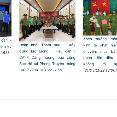
Khen thưởng Phò
 cần –
Đoàn khối Tham mưu - Xây
kinh tế phát hi
iệm kỳ
dựng lực lượng - Hậu cần -
chuyển, mua bán
1:53)
CATP Dâng hương báo công
quan đến điều t
Bác Hồ tại Phòng Truyền thống
không rõ n
CATP
(23/03/2022 11:56)
(21/03/2022 13:00)