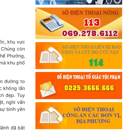
ớc, khu vực
. Chúng còn
thể Phường,
 mà khu phố
ến đường to
c không lấn
ch đẹp. Tuy
t, nghi vấn
sự bình yên
Kênh đã bắt