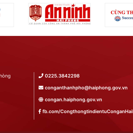
Phòng
0225.3842298
conganthanhpho@haiphong.gov.vn
congan.haiphong.gov.vn
fb.com/CongthongtindientuConganHa