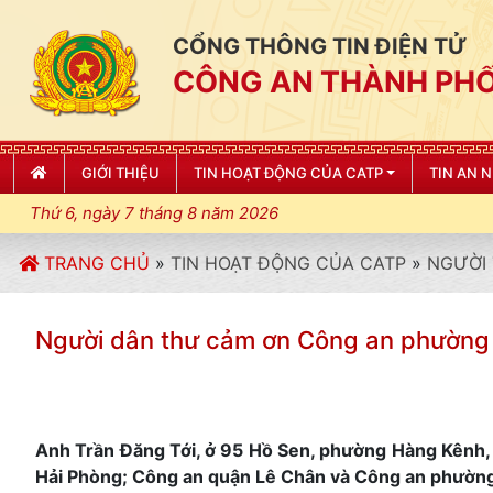
CỔNG THÔNG TIN ĐIỆN TỬ
CÔNG AN THÀNH PHỐ
GIỚI THIỆU
TIN HOẠT ĐỘNG CỦA CATP
TIN AN 
Thứ 6, ngày 7 tháng 8 năm 2026
TRANG CHỦ
»
TIN HOẠT ĐỘNG CỦA CATP
»
NGƯỜI 
Người dân thư cảm ơn Công an phường 
Anh Trần Đăng Tới, ở 95 Hồ Sen, phường Hàng Kênh,
Hải Phòng; Công an quận Lê Chân và Công an phườn