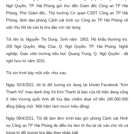
Ngô Quyền, TP. Hải Phòng gửi thư đến Giám đốc Công an TP Hải
Phòng, Phó Giám đốc, Thủ trưởng Cơ quan CSĐT Công an TP Hải
Phòng, lãnh đạo phòng Cảnh sát hình sự Công an TP Hải Phòng về
việc thu hồi tài sản bị lừa đảo với nội dung:
Tôi tên là: Nguyễn Thị Dung. Sinh năm: 1953. Hộ khẩu thường trú:
205 Ngô Quyền, Máy Chai, Q. Ngô Quyền, TP. Hải Phòng. Nghề
nghiệp: Giáo viên trường tiểu học Quang Trung, Q. Ngô Quyền - đã
nghỉ hưu từ năm 2015.
Tôi xin trình bày một việc như sau:
Ngày 02/4/2021, tôi bị đối tượng sử dụng tài khoản Facebook “Kim
Thanh Vũ” mạo danh ông Vũ Kim Thanh là bạn của tôi hiện đang sống
ở bên Vương quốc Anh để lừa đảo chiếm đoạt số tiền 180.000.000
đồng (bằng chữ: Một trăm tám mươi triệu đồng).
Ngày 09/4/2021, Tôi đã làm đơn trình báo gửi phòng Cảnh sát Hình
sự Công an TP Hải Phòng đe điều tra làm rõ thu lại tài sản cho tôi và
trừng trị đối tượng lừa đảo theo pháp luật.