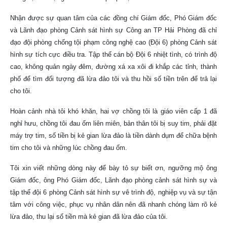
Nhận được sự quan tâm của các đồng chí Giám đốc, Phó Giám đốc
và Lãnh đạo phòng Cảnh sát hình sự Công an TP Hải Phòng đã chỉ
đạo đội phòng chống tội phạm công nghệ cao (Đội 6) phòng Cảnh sát
hình sự tích cực điều tra. Tập thế cán bộ Đội 6 nhiệt tình, có trình độ
cao, không quản ngày đêm, đường xá xa xôi đi khắp các tỉnh, thành
phố để tìm đối tượng đã lừa đảo tôi và thu hồi số tiền trên để trả lại
cho tôi.
Hoàn cảnh nhà tôi khó khăn, hai vợ chồng tôi là giáo viên cấp 1 đã
nghỉ hưu, chồng tôi đau ốm liên miên, bản thân tôi bị suy tim, phải đặt
máy trợ tim, số tiền bị kẻ gian lừa đảo là tiền dành dụm để chữa bệnh
tim cho tôi và những lúc chồng đau ốm.
Tôi xin viết những dòng này để bày tỏ sự biết ơn, ngưỡng mộ ông
Giám đốc, ông Phó Giám đốc, Lãnh đạo phòng cảnh sát hình sự và
tập thế đội 6 phòng Cảnh sát hình sự vê trình độ, nghiệp vụ và sự tận
tâm với công việc, phục vụ nhân dân nên đã nhanh chóng làm rõ kẻ
lừa đảo, thu lại số tiền mà kẻ gian đã lừa đảo của tôi.