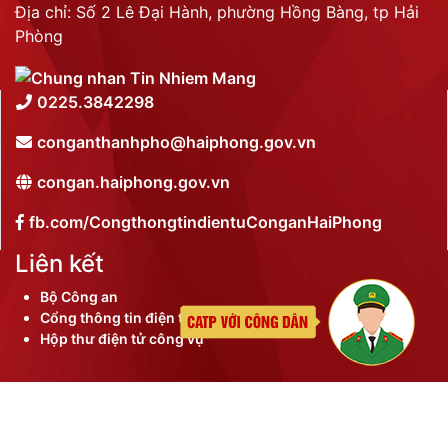
Địa chỉ: Số 2 Lê Đại Hành, phường Hồng Bàng, tp Hải
Phòng
0225.3842298
conganthanhpho@haiphong.gov.vn
congan.haiphong.gov.vn
fb.com/CongthongtindientuConganHaiPhong
Liên kết
Bộ Công an
Cổng thông tin điện tử thành phố
Hộp thư điện tử công vụ
©
2026 Bản quyền nội dung thuộc Công an thành phố