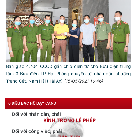
TƯ CÁCH
NGƯỜI CÔNG AN CÁCH MỆNH LÀ:
Đối với tự mình, phải
CẦN, KIỆM, LIÊM, CHÍNH
Đối với đồng sự, phải
THÂN ÁI GIÚP ĐỠ
Bàn giao 4.704 CCCD gắn chíp điện tử cho Bưu điện trung
tâm 3 Bưu điện TP Hải Phòng chuyển tới nhân dân phường
Đối với chính phủ, phải
Tràng Cát, Nam Hải (Hải An)
(15/05/2021 16:46)
TUYỆT ĐỐI TRUNG THÀNH
Đối với nhân dân, phải
KÍNH TRỌNG LỄ PHÉP
6 ĐIỀU BÁC HỒ DẠY CAND
Đối với công việc, phải
TẬN TỤY
Đối với địch, phải
CƯƠNG QUYẾT, KHÔN KHÉO