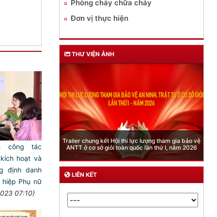
Phòng cháy chữa cháy
Đơn vị thực hiện
THƯ VIỆN ẢNH
Phòng Quản lý xuất nhập cảnh: Hướng dẫn những
quy định mới trong lĩnh vực xuất cảnh, nhập cảnh
̀ công tác
của công dân việt nam từ ngày 01/7/2026
kích hoạt và
ng định danh
LIÊN KẾT
ên hiệp Phụ nữ
023 07:10)