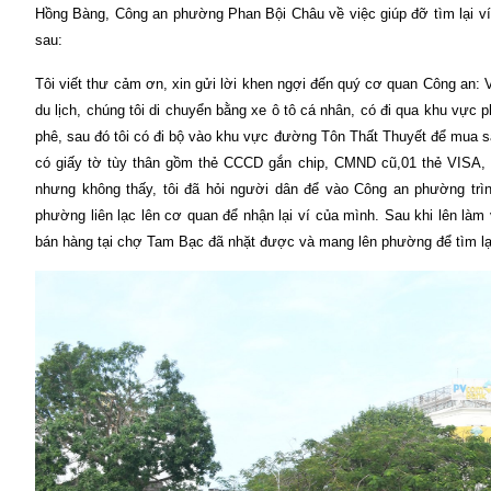
Hồng Bàng, Công an phường Phan Bội Châu về việc giúp đỡ tìm lại 
sau:
Tôi viết thư cảm ơn, xin gửi lời khen ngợi đến quý cơ quan Công an:
du lịch, chúng tôi di chuyển bằng xe ô tô cá nhân, có đi qua khu v
phê, sau đó tôi có đi bộ vào khu vực đường Tôn Thất Thuyết để mua sắ
có giấy tờ tùy thân gồm thẻ CCCD gắn chip, CMND cũ,01 thẻ VISA, 0
nhưng không thấy, t
ôi đã hỏi người dân để vào Công an phường trì
phường liên lạc lên cơ quan để nhận lại ví của mình. Sau khi lên làm
bán hàng tại chợ Tam Bạc đã nhặt được và mang lên phường để tìm lại