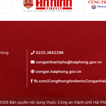
Phòng
0225.3842298
conganthanhpho@haiphong.gov.vn
congan.haiphong.gov.vn
fb.com/CongthongtindientuConganHa
2026 Bản quyền nội dung thuộc Công an thành phố Hải Ph