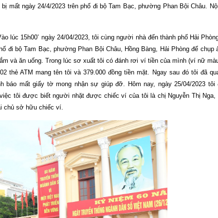
ví bị mất ngày 24/4/2023 trên phố đi bộ Tam Bạc, phường Phan Bội Châu. N
 Vào lúc 15h00’ ngày 24/04/2023, tôi cùng người nhà đến thành phố Hải Phò
ực phố đi bộ Tam Bạc, phường Phan Bội Châu, Hồng Bàng, Hải Phòng để chụp 
m và ăn uống. Trong lúc sơ xuất tôi có đánh rơi ví tiền của mình (ví nữ mà
2 thẻ ATM mang tên tôi và 379.000 đồng tiền mặt. Ngay sau đó tôi đã qua
nh báo mất giấy tờ mong nhận sự giúp đỡ. Hôm nay, ngày 25/04/2023 tô
 việc tôi được biết người nhặt được chiếc ví của tôi là chị Nguyễn Thị Nga
 chủ sở hữu chiếc ví.