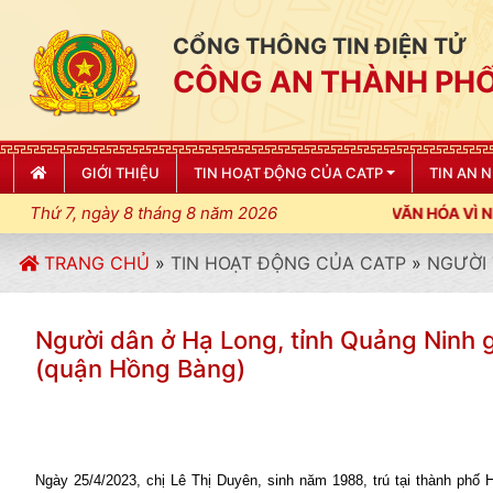
CỔNG THÔNG TIN ĐIỆN TỬ
CÔNG AN THÀNH PHỐ
GIỚI THIỆU
TIN HOẠT ĐỘNG CỦA CATP
TIN AN 
Thứ 7, ngày 8 tháng 8 năm 2026
ỀU LỆNH; XÂY DỰNG NẾP SỐNG VĂN HÓA VÌ NHÂN DÂN PHỤC VỤ"
TRANG CHỦ
»
TIN HOẠT ĐỘNG CỦA CATP
»
NGƯỜI 
Người dân ở Hạ Long, tỉnh Quảng Ninh 
(quận Hồng Bàng)
Ngày 25/4/2023, chị Lê Thị Duyên, sinh năm 1988, trú tại thành phố 