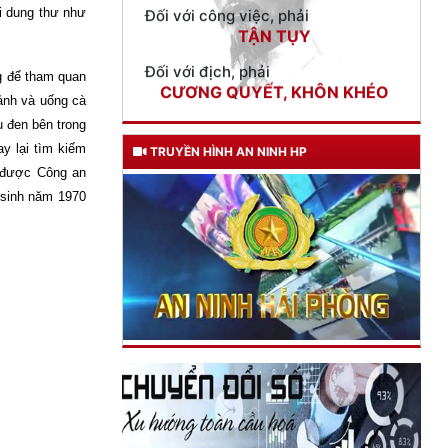
ội dung thư như
Đối với địch, phải
CƯƠNG QUYẾT, KHÔN KHÉO
ng để tham quan
Trích thư Chủ tịch Hồ Chí Minh
gửi Công an Khu XII,
ảnh và uống cà
ngày 11 tháng 3 năm 1948.
u đen bên trong
y lại tìm kiếm
TRUYỀN HÌNH AN NINH HP
i được Công an
, sinh năm 1970