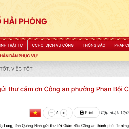
 HẢI PHÒNG
NINH TRẬT TỰ
CCHC, DỊCH VỤ CÔNG
THÔNG BÁO
PHÁP C
TỐT, VIỆC TỐT
gửi thư cảm ơn Công an phường Phan Bội 
A
Print
Cập nhật: 12/0
Hạ Long, tỉnh Quảng Ninh gửi thư tới Giám đốc Công an thành phố, Trưởn