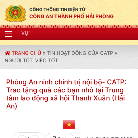
CỔNG THÔNG TIN ĐIỆN TỬ
CÔNG AN THÀNH PHỐ HẢI PHÒNG
"CÔNG AN THÀ
TRANG CHỦ
»
TIN HOẠT ĐỘNG CỦA CATP
»
NGƯỜI TỐT, VIỆC TỐT
Phòng An ninh chính trị nội bộ- CATP:
Trao tặng quà các bạn nhỏ tại Trung
tâm lao động xã hội Thanh Xuân (Hải
An)