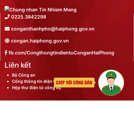
0225.3842298
conganthanhpho@haiphong.gov.vn
congan.haiphong.gov.vn
fb.com/CongthongtindientuConganHaiPhong
Liên kết
Bộ Công an
Cổng thông tin điện tử thành phố
Hộp thư điện tử công vụ
©
2026 Bản quyền nội dung thuộc Công an thành phố
Hải Phòng