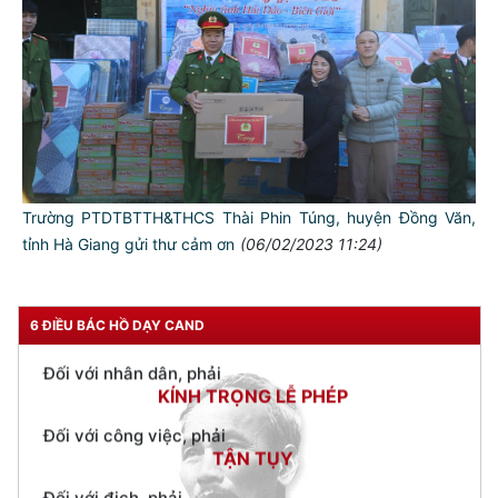
TƯ CÁCH
NGƯỜI CÔNG AN CÁCH MỆNH LÀ:
Đối với tự mình, phải
CẦN, KIỆM, LIÊM, CHÍNH
Đối với đồng sự, phải
THÂN ÁI GIÚP ĐỠ
Trường PTDTBTTH&THCS Thài Phin Túng, huyện Đồng Văn,
Đối với chính phủ, phải
tỉnh Hà Giang gửi thư cảm ơn
(06/02/2023 11:24)
TUYỆT ĐỐI TRUNG THÀNH
Đối với nhân dân, phải
KÍNH TRỌNG LỄ PHÉP
6 ĐIỀU BÁC HỒ DẠY CAND
Đối với công việc, phải
TẬN TỤY
Đối với địch, phải
CƯƠNG QUYẾT, KHÔN KHÉO
Trích thư Chủ tịch Hồ Chí Minh