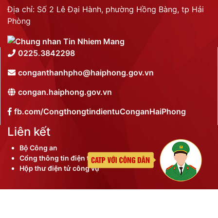
Địa chỉ: Số 2 Lê Đại Hành, phường Hồng Bàng, tp Hải
Phòng
0225.3842298
conganthanhpho@haiphong.gov.vn
congan.haiphong.gov.vn
fb.com/CongthongtindientuConganHaiPhong
Liên kết
Bộ Công an
Cổng thông tin điện tử thành phố
Hộp thư điện tử công vụ
©
2026 Bản quyền nội dung thuộc Công an thành phố