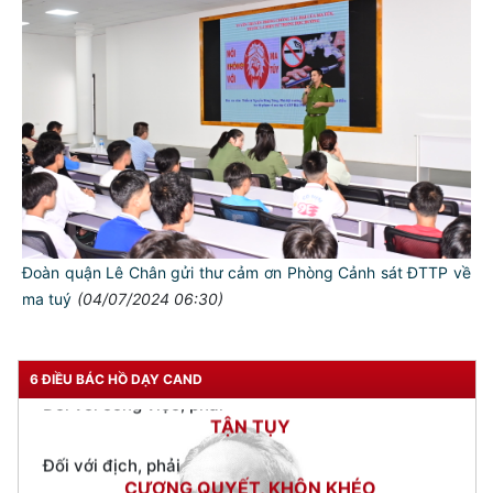
TƯ CÁCH
NGƯỜI CÔNG AN CÁCH MỆNH LÀ:
Đối với tự mình, phải
CẦN, KIỆM, LIÊM, CHÍNH
Đối với đồng sự, phải
THÂN ÁI GIÚP ĐỠ
Đối với chính phủ, phải
TUYỆT ĐỐI TRUNG THÀNH
Đối với nhân dân, phải
Đoàn quận Lê Chân gửi thư cảm ơn Phòng Cảnh sát ĐTTP về
KÍNH TRỌNG LỄ PHÉP
ma tuý
(04/07/2024 06:30)
Đối với công việc, phải
TẬN TỤY
6 ĐIỀU BÁC HỒ DẠY CAND
Đối với địch, phải
CƯƠNG QUYẾT, KHÔN KHÉO
Trích thư Chủ tịch Hồ Chí Minh
gửi Công an Khu XII,
ngày 11 tháng 3 năm 1948.