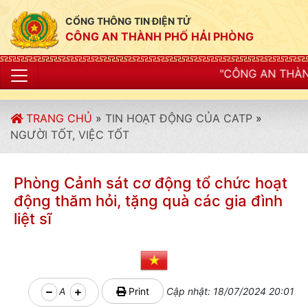
CỔNG THÔNG TIN ĐIỆN TỬ
CÔNG AN THÀNH PHỐ HẢI PHÒNG
"CÔNG AN THÀNH PHỐ HẢI PHÒNG S
TRANG CHỦ
»
TIN HOẠT ĐỘNG CỦA CATP
»
NGƯỜI TỐT, VIỆC TỐT
Phòng Cảnh sát cơ động tổ chức hoạt
động thăm hỏi, tặng quà các gia đình
liệt sĩ
A
Print
Cập nhật: 18/07/2024 20:01