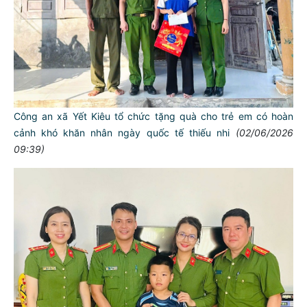
Công an xã Yết Kiêu tổ chức tặng quà cho trẻ em có hoàn
cảnh khó khăn nhân ngày quốc tế thiếu nhi
(02/06/2026
09:39)
TƯ CÁCH
NGƯỜI CÔNG AN CÁCH MỆNH LÀ:
Đối với tự mình, phải
CẦN, KIỆM, LIÊM, CHÍNH
Đối với đồng sự, phải