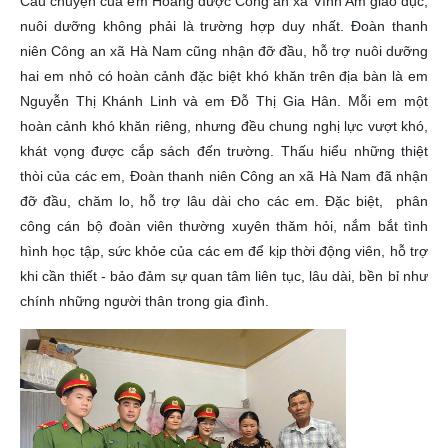
Câu chuyện của em Hoàng được Công an xã Vĩnh Am giáo dục,
nuôi dưỡng không phải là trường hợp duy nhất. Đoàn thanh
niên Công an xã Hà Nam cũng nhận đỡ đầu, hỗ trợ nuôi dưỡng
hai em nhỏ có hoàn cảnh đặc biệt khó khăn trên địa bàn là em
Nguyễn Thị Khánh Linh và em Đỗ Thị Gia Hân. Mỗi em một
hoàn cảnh khó khăn riêng, nhưng đều chung nghị lực vượt khó,
khát vọng được cắp sách đến trường. Thấu hiểu những thiệt
thòi của các em, Đoàn thanh niên Công an xã Hà Nam đã nhận
đỡ đầu, chăm lo, hỗ trợ lâu dài cho các em. Đặc biệt, phân
công cán bộ đoàn viên thường xuyên thăm hỏi, nắm bắt tình
hình học tập, sức khỏe của các em để kịp thời động viên, hỗ trợ
khi cần thiết - bảo đảm sự quan tâm liên tục, lâu dài, bền bỉ như
chính những người thân trong gia đình.