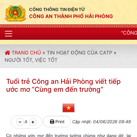
CỔNG THÔNG TIN ĐIỆN TỬ
CÔNG AN THÀNH PHỐ HẢI PHÒNG
"CÔNG AN THÀNH PHỐ HẢI P
TRANG CHỦ
»
TIN HOẠT ĐỘNG CỦA CATP
»
NGƯỜI TỐT, VIỆC TỐT
Tuổi trẻ Công an Hải Phòng viết tiếp
ước mơ “Cùng em đến trường”
A
Print
Cập nhật: 04/06/2026 09:49
Có những ước mơ đến trường tưởng chừng như dang dở, lại