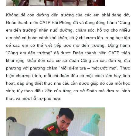
Không để con đường đến trường của các em phải dang dở,
Đoàn thanh niên CATP Hải Phòng đã và đang đồng hành “Cùng
em đến trường” nhận nuôi dưỡng, chăm sóc, hỗ trợ cho nhiều
em nhỏ có hoàn cảnh khó khăn, có ý chí vươn lên trong học tập
để các em có thể viết tiếp ước mơ đến trường. Đồng hành
“Cùng em đến trường” đã được Đoàn thanh niên CATP triển
khai rộng khắp đến các cơ sở đoàn Công an các đơn vị, địa
phương với phương châm “Mỗi điểm tựa – một ước mơ”. Thực
hiện chương trình, mỗi chi đoàn đều có một cách làm hay, linh
hoạt, đáp ứng thiết thực nhu cầu cần được giúp đỡ của mỗi học
sinh; tùy theo điều kiện của từng cơ sở Đoàn mà đưa ra hình
thức và mức hỗ trợ phù hợp.