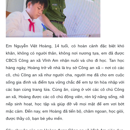
Em Nguyễn Việt Hoàng, 14 tuổi, có hoàn cảnh đặc biệt khó
khăn, không có người thân, không nơi nương tựa, em đã được
CBCS Công an xã Vĩnh Am nhận nuôi và cho đi học. Tan học
hàng ngày, Hoàng trở về nhà là trụ sở Công an xã – nơi có các
cô, chú Công an xã như người cha, người mẹ đã cho em cuộc
sống gia đình và điểm tựa vững chắc để em tự tin hòa nhập với
các bạn cùng trang lứa. Cùng ăn, cùng ở với các cô chú Công
an xã, Hoàng được các cô chú động viên, rèn kỹ năng sống, nề
nếp sinh hoạt, học tập và giúp đỡ về mọi mặt để em vơi bớt
mặc cảm. Đến nay, em Hoàng đã tiến bộ, chăm ngoan, học giỏi,
được thầy cô, bạn bè yêu mến.