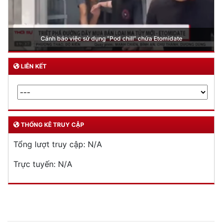
Cảnh báo việc sử dụng “Pod chill” chứa Etomidate
LIÊN KẾT
THỐNG KÊ TRUY CẬP
Tổng lượt truy cập:
N/A
Trực tuyến:
N/A