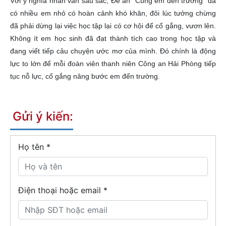
Với ý nghĩa nhân văn sâu sắc, Đề án “Cùng em đến trường” đã
có nhiều em nhỏ có hoàn cảnh khó khăn, đôi lúc tưởng chừng
đã phải dừng lại việc học tập lại có cơ hội để cố gắng, vươn lên.
Không ít em học sinh đã đạt thành tích cao trong học tập và
đang viết tiếp câu chuyện ước mơ của mình. Đó chính là động
lực to lớn để mỗi đoàn viên thanh niên Công an Hải Phòng tiếp
tục nỗ lực, cố gắng nâng bước em đến trường.
Gửi ý kiến:
Họ tên
*
Điện thoại hoặc email *