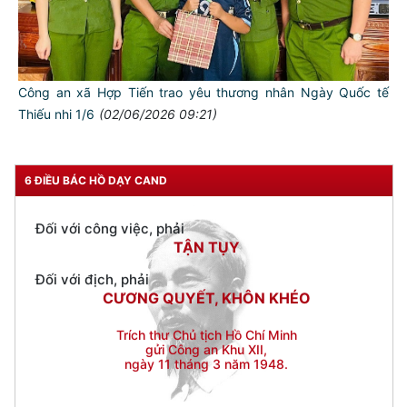
THÂN ÁI GIÚP ĐỠ
Đối với chính phủ, phải
TUYỆT ĐỐI TRUNG THÀNH
Công an xã Hợp Tiến trao yêu thương nhân Ngày Quốc tế
Đối với nhân dân, phải
Thiếu nhi 1/6
(02/06/2026 09:21)
KÍNH TRỌNG LỄ PHÉP
Đối với công việc, phải
TẬN TỤY
6 ĐIỀU BÁC HỒ DẠY CAND
Đối với địch, phải
CƯƠNG QUYẾT, KHÔN KHÉO
Trích thư Chủ tịch Hồ Chí Minh
gửi Công an Khu XII,
ngày 11 tháng 3 năm 1948.