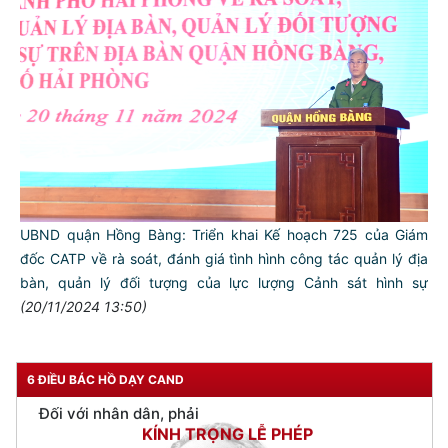
TƯ CÁCH
NGƯỜI CÔNG AN CÁCH MỆNH LÀ:
Đối với tự mình, phải
CẦN, KIỆM, LIÊM, CHÍNH
Đối với đồng sự, phải
UBND quận Hồng Bàng: Triển khai Kế hoạch 725 của Giám
THÂN ÁI GIÚP ĐỠ
đốc CATP về rà soát, đánh giá tình hình công tác quản lý địa
Đối với chính phủ, phải
bàn, quản lý đối tượng của lực lượng Cảnh sát hình sự
TUYỆT ĐỐI TRUNG THÀNH
(20/11/2024 13:50)
Đối với nhân dân, phải
KÍNH TRỌNG LỄ PHÉP
6 ĐIỀU BÁC HỒ DẠY CAND
Đối với công việc, phải
TẬN TỤY
Đối với địch, phải