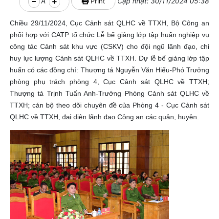
A
Print
Cập nhật: 30/11/2024 05:38
Chiều 29/11/2024, Cục Cảnh sát QLHC về TTXH, Bộ Công an
phối hợp với CATP tổ chức Lễ bế giảng lớp tập huấn nghiệp vụ
công tác Cảnh sát khu vực (CSKV) cho đội ngũ lãnh đạo, chỉ
huy lực lượng Cảnh sát QLHC về TTXH. Dự lễ bế giảng lớp tập
huấn có các đồng chí: Thượng tá Nguyễn Văn Hiếu-Phó Trưởng
phòng phụ trách phòng 4, Cục Cảnh sát QLHC về TTXH;
Thượng tá Trịnh Tuấn Anh-Trưởng Phòng Cảnh sát QLHC về
TTXH; cán bộ theo dõi chuyên đề của Phòng 4 - Cục Cảnh sát
QLHC về TTXH, đại diện lãnh đạo Công an các quận, huyện.