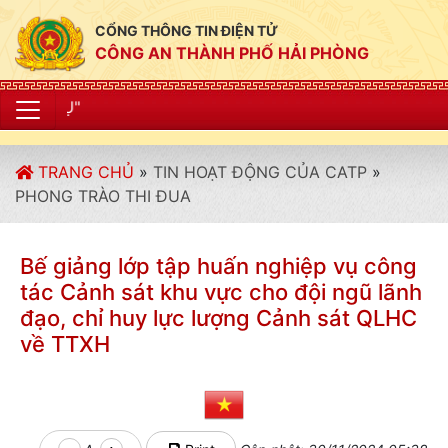
CỔNG THÔNG TIN ĐIỆN TỬ
CÔNG AN THÀNH PHỐ HẢI PHÒNG
"CÔNG AN THÀNH P
TRANG CHỦ
»
TIN HOẠT ĐỘNG CỦA CATP
»
PHONG TRÀO THI ĐUA
Bế giảng lớp tập huấn nghiệp vụ công
tác Cảnh sát khu vực cho đội ngũ lãnh
đạo, chỉ huy lực lượng Cảnh sát QLHC
về TTXH