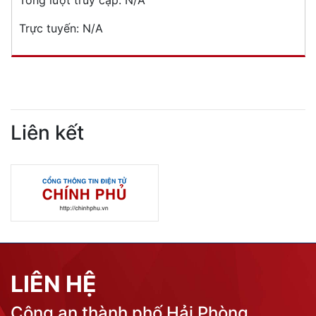
Tổng lượt truy cập:
N/A
Trực tuyến:
N/A
Liên kết
LIÊN HỆ
Công an thành phố Hải Phòng