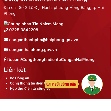
Địa chỉ: Số 2 Lê Đại Hành, phường Hồng Bàng, tp Hải
Phòng
0225.3842298
conganthanhpho@haiphong.gov.vn
congan.haiphong.gov.vn
fb.com/CongthongtindientuConganHaiPhong
Liên kết
Bộ Công an
Cổng thông tin điện tử thành phố
Hộp thư điện tử công vụ
©
2026 Bản quyền nội dung thuộc Công an thành phố