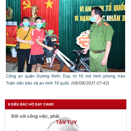
TƯ CÁCH
NGƯỜI CÔNG AN CÁCH MỆNH LÀ:
Đối với tự mình, phải
CẦN, KIỆM, LIÊM, CHÍNH
Đối với đồng sự, phải
THÂN ÁI GIÚP ĐỠ
Đối với chính phủ, phải
TUYỆT ĐỐI TRUNG THÀNH
Công an quận Dương Kinh: Duy trì 10 mô hình phong trào
Đối với nhân dân, phải
Toàn dân bảo vệ an ninh Tổ quốc
(08/08/2021 07:42)
KÍNH TRỌNG LỄ PHÉP
Đối với công việc, phải
TẬN TỤY
6 ĐIỀU BÁC HỒ DẠY CAND
Đối với địch, phải
CƯƠNG QUYẾT, KHÔN KHÉO
Trích thư Chủ tịch Hồ Chí Minh