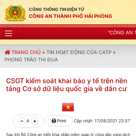
CỔNG THÔNG TIN ĐIỆN TỬ
CÔNG AN THÀNH PHỐ HẢI PHÒNG
"CÔNG AN THÀNH PHỐ HẢI P
TRANG CHỦ
»
TIN HOẠT ĐỘNG CỦA CATP
»
PHONG TRÀO THI ĐUA
CSGT kiểm soát khai báo y tế trên nền
tảng Cơ sở dữ liệu quốc gia về dân cư
A
Print
Cập nhật: 17/08/2021 23:57
Sau khi Bộ Công an triển khai phần mềm quản lý công dân vùng dịch