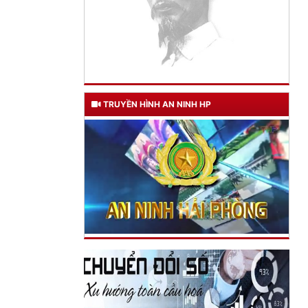
TRUYỀN HÌNH AN NINH HP
TƯ CÁCH
NGƯỜI CÔNG AN CÁCH MỆNH LÀ:
Đối với tự mình, phải
CẦN, KIỆM, LIÊM, CHÍNH
Đối với đồng sự, phải