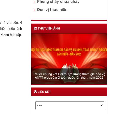
Phòng cháy chữa cháy
Đơn vị thực hiện
 4 chỉ tiêu, 4
THƯ VIỆN ẢNH
ghiêm điều lệnh
n được học tập,
Phòng Quản lý xuất nhập cảnh: Hướng dẫn những
quy định mới trong lĩnh vực xuất cảnh, nhập cảnh
của công dân việt nam từ ngày 01/7/2026
LIÊN KẾT