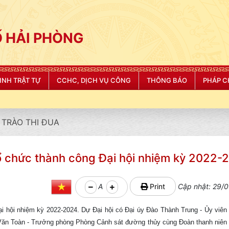
 HẢI PHÒNG
NINH TRẬT TỰ
CCHC, DỊCH VỤ CÔNG
THÔNG BÁO
PHÁP C
"CÔNG AN THÀNH PHỐ HẢI PHÒNG
TRÀO THI ĐUA
 tổ chức thành công Đại hội nhiệm kỳ 2022-
A
Print
Cập nhật: 29/0
 Đại hội nhiệm kỳ 2022-2024. Dự Đại hội có Đại úy Đào Thành Trung - Ủy viê
Toàn - Trưởng phòng Phòng Cảnh sát đường thủy cùng Đoàn thanh niên X