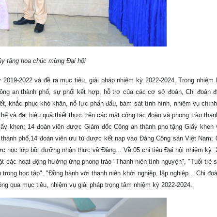
y tặng hoa chúc mừng Đại hội
 kỳ 2019-2022 và đề ra mục tiêu, giải pháp nhiệm kỳ 2022-2024. Trong nhiệm 
ông an thành phố, sự phối kết hợp, hỗ trợ của các cơ sở đoàn, Chi đoàn đ
t, khắc phục khó khăn, nỗ lực phấn đấu, bám sát tình hình, nhiệm vụ chính
hể và đạt hiệu quả thiết thực trên các mặt công tác đoàn và phong trào thanh 
g Giấy khen; 14 đoàn viên được Giám đốc Công an thành pho tặng Giấy khen 
thành phố,14 đoàn viên ưu tú được kết nạp vào Đảng Công sản Việt Nam; 0
ọc lớp bồi dưỡng nhận thức về Đảng... Về 05 chỉ tiêu Đại hội nhiệm kỳ 
́c hoạt động hưởng ứng phong trào "Thanh niên tình nguyện", "Tuổi trẻ sá
n trong học tập", "Đồng hành với thanh niên khởi nghiệp, lập nghiệp... Chi đ
 đã thông qua mục tiêu, nhiệm vụ giải pháp trọng tâm nhiệm kỳ 2022-2024.