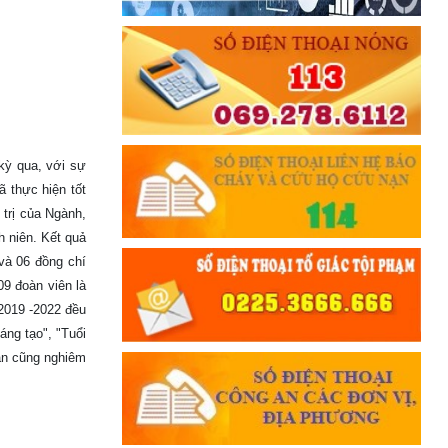
THÂN ÁI GIÚP ĐỠ
Đối với chính phủ, phải
TUYỆT ĐỐI TRUNG THÀNH
Đối với nhân dân, phải
KÍNH TRỌNG LỄ PHÉP
Đối với công việc, phải
kỳ qua, với sự
TẬN TỤY
ã thực hiện tốt
 trị của Ngành,
Đối với địch, phải
CƯƠNG QUYẾT, KHÔN KHÉO
niên. Kết quả
và 06 đồng chí
Trích thư Chủ tịch Hồ Chí Minh
9 đoàn viên là
gửi Công an Khu XII,
ngày 11 tháng 3 năm 1948.
2019 -2022 đều
ng tạo", "Tuổi
oàn cũng nghiêm