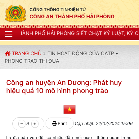
CỔNG THÔNG TIN ĐIỆN TỬ
CÔNG AN THÀNH PHỐ HẢI PHÒNG
 HẢI PHÒNG SIẾT CHẶT KỶ LUẬT, KỶ CƯƠNG, ĐIỀU LỆ
TRANG CHỦ
»
TIN HOẠT ĐỘNG CỦA CATP
»
PHONG TRÀO THI ĐUA
Công an huyện An Dương: Phát huy
hiệu quả 10 mô hình phong trào
A
Print
Cập nhật: 22/02/2024 15:06
Là địa bàn ven đô, có nhiều đầu mối giao - thông quan trọng,