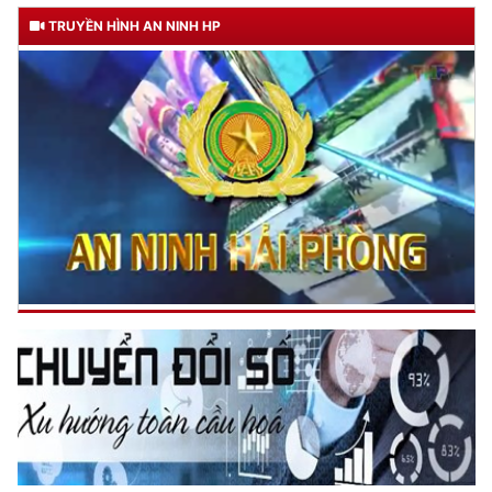
TRUYỀN HÌNH AN NINH HP
TƯ CÁCH
NGƯỜI CÔNG AN CÁCH MỆNH LÀ:
Đối với tự mình, phải
CẦN, KIỆM, LIÊM, CHÍNH
Đối với đồng sự, phải
THÂN ÁI GIÚP ĐỠ
Đối với chính phủ, phải
TUYỆT ĐỐI TRUNG THÀNH
Đối với nhân dân, phải
KÍNH TRỌNG LỄ PHÉP
Đối với công việc, phải
TẬN TỤY