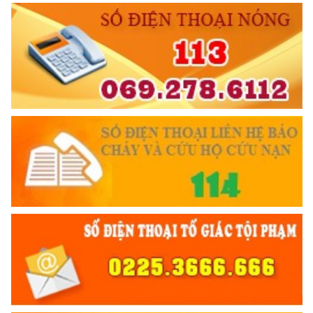
Đối với địch, phải
CƯƠNG QUYẾT, KHÔN KHÉO
Trích thư Chủ tịch Hồ Chí Minh
gửi Công an Khu XII,
ngày 11 tháng 3 năm 1948.