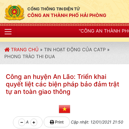
CỔNG THÔNG TIN ĐIỆN TỬ
CÔNG AN THÀNH PHỐ HẢI PHÒNG
"CÔNG AN THÀNH PHỐ HẢI PHÒNG SIẾT
TRANG CHỦ
»
TIN HOẠT ĐỘNG CỦA CATP
»
PHONG TRÀO THI ĐUA
Công an huyện An Lão: Triển khai
quyết liệt các biện pháp bảo đảm trật
tự an toàn giao thông
A
Print
Cập nhật: 12/01/2021 21:50