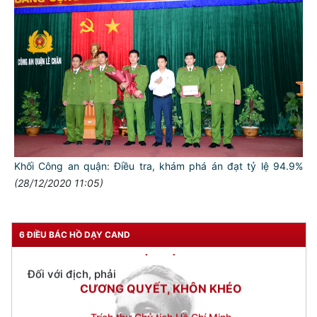
Đối với tự mình, phải
CẦN, KIỆM, LIÊM, CHÍNH
Đối với đồng sự, phải
THÂN ÁI GIÚP ĐỠ
Đối với chính phủ, phải
TUYỆT ĐỐI TRUNG THÀNH
Đối với nhân dân, phải
KÍNH TRỌNG LỄ PHÉP
Khối Công an quận: Điều tra, khám phá án đạt tỷ lệ 94.9%
(28/12/2020 11:05)
Đối với công việc, phải
TẬN TỤY
Đối với địch, phải
6 ĐIỀU BÁC HỒ DẠY CAND
CƯƠNG QUYẾT, KHÔN KHÉO
Trích thư Chủ tịch Hồ Chí Minh
gửi Công an Khu XII,
ngày 11 tháng 3 năm 1948.