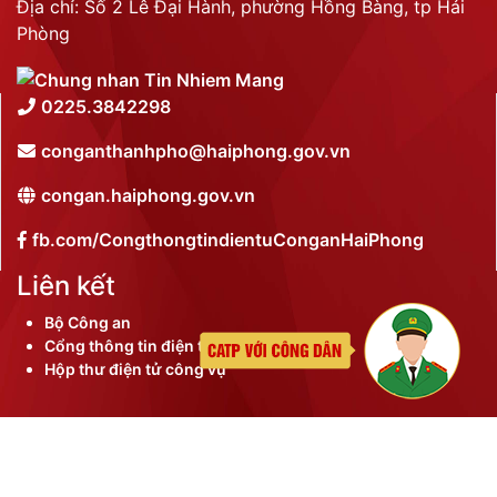
Địa chỉ: Số 2 Lê Đại Hành, phường Hồng Bàng, tp Hải
Phòng
0225.3842298
conganthanhpho@haiphong.gov.vn
congan.haiphong.gov.vn
fb.com/CongthongtindientuConganHaiPhong
Liên kết
Bộ Công an
Cổng thông tin điện tử thành phố
Hộp thư điện tử công vụ
©
2026 Bản quyền nội dung thuộc Công an thành phố
Hải Phòng