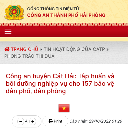
CỔNG THÔNG TIN ĐIỆN TỬ
CÔNG AN THÀNH PHỐ HẢI PHÒNG
"CÔNG AN THÀNH P
TRANG CHỦ
»
TIN HOẠT ĐỘNG CỦA CATP
»
PHONG TRÀO THI ĐUA
Công an huyện Cát Hải: Tập huấn và
bồi dưỡng nghiệp vụ cho 157 bảo vệ
dân phố, dân phòng
A
Print
Cập nhật: 29/10/2022 01:29