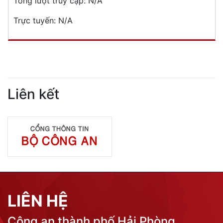
Tổng lượt truy cập:
N/A
Trực tuyến:
N/A
Liên kết
LIÊN HỆ
Công an thành phố Hải Phòng