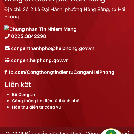
Địa chỉ: Số 2 Lê Đại Hành, phường Hồng Bàng, tp Hải
Phòng
0225.3842298
conganthanhpho@haiphong.gov.vn
congan.haiphong.gov.vn
fb.com/CongthongtindientuConganHaiPhong
Liên kết
Bộ Công an
Cổng thông tin điện tử thành phố
Hộp thư điện tử công vụ
©
2026 Bản quyền nội dung thuộc Công an thành phố