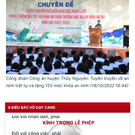
TƯ CÁCH
NGƯỜI CÔNG AN CÁCH MỆNH LÀ:
Đối với tự mình, phải
CẦN, KIỆM, LIÊM, CHÍNH
Đối với đồng sự, phải
THÂN ÁI GIÚP ĐỠ
Đối với chính phủ, phải
Công đoàn Công an huyện Thủy Nguyên: Tuyên truyền về an
TUYỆT ĐỐI TRUNG THÀNH
ninh trật tự và tặng 150 móc khóa an ninh
(18/10/2022 16:44)
Đối với nhân dân, phải
KÍNH TRỌNG LỄ PHÉP
6 ĐIỀU BÁC HỒ DẠY CAND
Đối với công việc, phải
TẬN TỤY
Đối với địch, phải
CƯƠNG QUYẾT, KHÔN KHÉO