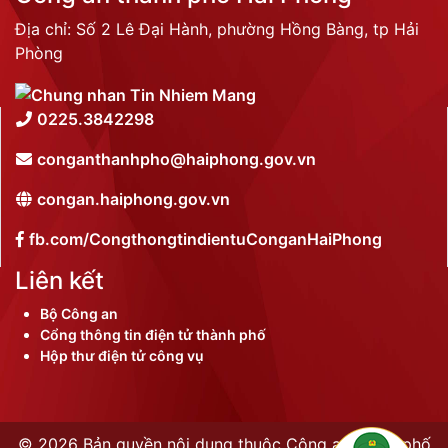
Địa chỉ: Số 2 Lê Đại Hành, phường Hồng Bàng, tp Hải
Phòng
0225.3842298
conganthanhpho@haiphong.gov.vn
congan.haiphong.gov.vn
fb.com/CongthongtindientuConganHaiPhong
Liên kết
Bộ Công an
Cổng thông tin điện tử thành phố
Hộp thư điện tử công vụ
©
2026 Bản quyền nội dung thuộc Công an thành phố