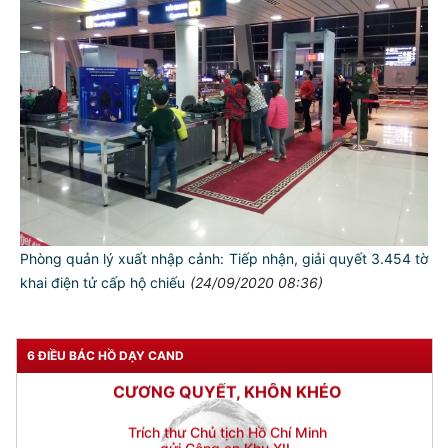
Đối với tự mình, phải
CẦN, KIỆM, LIÊM, CHÍNH
Đối với đồng sự, phải
THÂN ÁI GIÚP ĐỠ
Đối với chính phủ, phải
TUYỆT ĐỐI TRUNG THÀNH
Đối với nhân dân, phải
KÍNH TRỌNG LỄ PHÉP
Đối với công việc, phải
Phòng quản lý xuất nhập cảnh: Tiếp nhận, giải quyết 3.454 tờ
TẬN TỤY
khai điện tử cấp hộ chiếu
(24/09/2020 08:36)
Đối với địch, phải
CƯƠNG QUYẾT, KHÔN KHÉO
6 ĐIỀU BÁC HỒ DẠY CAND
Trích thư Chủ tịch Hồ Chí Minh
gửi Công an Khu XII,
ngày 11 tháng 3 năm 1948.