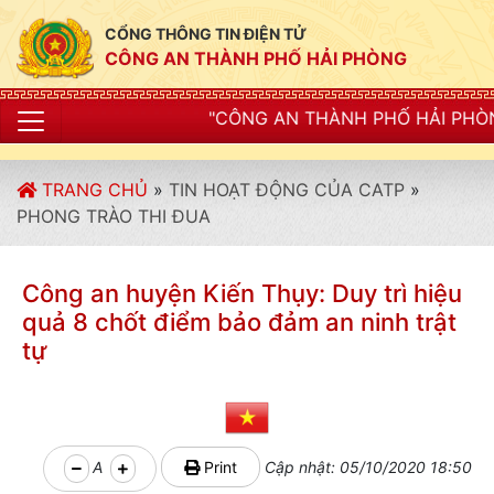
CỔNG THÔNG TIN ĐIỆN TỬ
CÔNG AN THÀNH PHỐ HẢI PHÒNG
"CÔNG AN THÀNH PHỐ HẢI PHÒNG SIẾT CHẶT KỶ
TRANG CHỦ
»
TIN HOẠT ĐỘNG CỦA CATP
»
PHONG TRÀO THI ĐUA
Công an huyện Kiến Thụy: Duy trì hiệu
quả 8 chốt điểm bảo đảm an ninh trật
tự
A
Print
Cập nhật: 05/10/2020 18:50