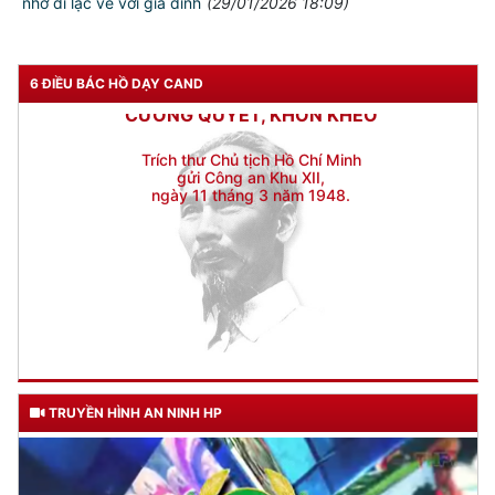
Đối với địch, phải
nhớ đi lạc về với gia đình
(29/01/2026 18:09)
CƯƠNG QUYẾT, KHÔN KHÉO
Trích thư Chủ tịch Hồ Chí Minh
6 ĐIỀU BÁC HỒ DẠY CAND
gửi Công an Khu XII,
ngày 11 tháng 3 năm 1948.
TRUYỀN HÌNH AN NINH HP