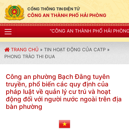
CỔNG THÔNG TIN ĐIỆN TỬ
CÔNG AN THÀNH PHỐ HẢI PHÒNG
"CÔNG AN THÀNH PHỐ HẢI PHÒNG SIẾT CHẶT KỶ LUẬT,
TRANG CHỦ
»
TIN HOẠT ĐỘNG CỦA CATP
»
PHONG TRÀO THI ĐUA
Công an phường Bạch Đằng tuyên
truyền, phổ biến các quy định của
pháp luật về quản lý cư trú và hoạt
động đối với người nước ngoài trên địa
bàn phường