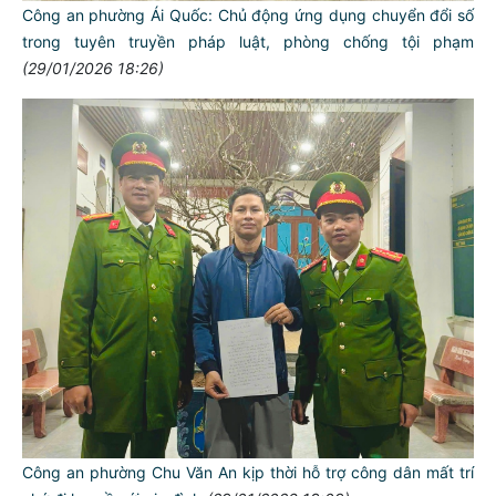
Công an phường Ái Quốc: Chủ động ứng dụng chuyển đổi số
trong tuyên truyền pháp luật, phòng chống tội phạm
(29/01/2026 18:26)
TƯ CÁCH
NGƯỜI CÔNG AN CÁCH MỆNH LÀ:
Đối với tự mình, phải
CẦN, KIỆM, LIÊM, CHÍNH
Đối với đồng sự, phải
THÂN ÁI GIÚP ĐỠ
Đối với chính phủ, phải
TUYỆT ĐỐI TRUNG THÀNH
Đối với nhân dân, phải
KÍNH TRỌNG LỄ PHÉP
Đối với công việc, phải
TẬN TỤY
Công an phường Chu Văn An kịp thời hỗ trợ công dân mất trí