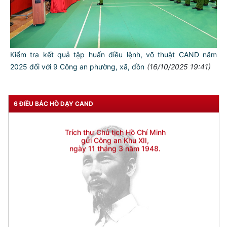
Đối với nhân dân, phải
KÍNH TRỌNG LỄ PHÉP
Đối với công việc, phải
TẬN TỤY
Kiểm tra kết quả tập huấn điều lệnh, võ thuật CAND năm
Đối với địch, phải
2025 đối với 9 Công an phường, xã, đồn
(16/10/2025 19:41)
CƯƠNG QUYẾT, KHÔN KHÉO
Trích thư Chủ tịch Hồ Chí Minh
6 ĐIỀU BÁC HỒ DẠY CAND
gửi Công an Khu XII,
ngày 11 tháng 3 năm 1948.