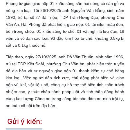
Phòng tự giác giao nộp 01 khẩu súng săn hai nòng có cán gỗ và
nòng kim loại. Tối 26/10/2025 anh Nguyễn Văn Bằng, sinh năm
1990, trú tại số 27 Bà Triệu, TDP Trần Hưng Đạo, phường Chu
Văn An, Hải Phòng đã phát hiện, giao nộp: 01 túi nilon màu đen,
bên trong chứa: 01 khẩu súng tự chế, 01 vật nghi là lựu đạn, 18
viên và vỏ đạn các loại, 93 đầu kim hỏa tự chế, khoảng 0,5kg bi
sắt và 0,1kg thuốc nổ.
Tiếp theo, ngày 27/10/2025, anh Đỗ Văn Thuấn, sinh năm 1996,
trú tại TDP Kiệt Đoài, phường Chu Văn An, phát hiện trên tuyến
đê địa bàn và tự nguyện giao nộp 01 thanh kiếm tự chế bằng
kim loại. Việc người dân tích cực, chủ động phát hiện và giao
nộp vũ khí, vật liệu nổ, công cụ hỗ trợ thể hiện tinh thần trách
nhiệm cao, ý thức chấp hành pháp luật và tinh thần đồng hành
cùng lực lượng Công an trong công tác bảo đảm an ninh trật tự,
an toàn xã hội trên địa bàn.
Gửi ý kiến: