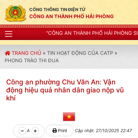
CỔNG THÔNG TIN ĐIỆN TỬ
CÔNG AN THÀNH PHỐ HẢI PHÒNG
"CÔNG AN THÀNH PHỐ HẢI PHÒNG SIẾT CHẶT KỶ LUẬT
TRANG CHỦ
»
TIN HOẠT ĐỘNG CỦA CATP
»
PHONG TRÀO THI ĐUA
Công an phường Chu Văn An: Vận
động hiệu quả nhân dân giao nộp vũ
khí
A
Print
Cập nhật: 27/10/2025 22:47