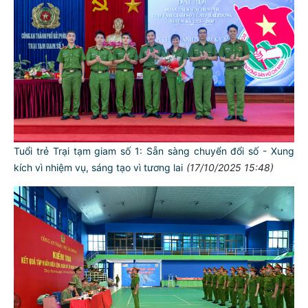
Tuổi trẻ Trại tạm giam số 1: Sẵn sàng chuyển đổi số - Xung
TƯ CÁCH
kích vì nhiệm vụ, sáng tạo vì tương lai
(17/10/2025 15:48)
NGƯỜI CÔNG AN CÁCH MỆNH LÀ:
Đối với tự mình, phải
CẦN, KIỆM, LIÊM, CHÍNH
Đối với đồng sự, phải
THÂN ÁI GIÚP ĐỠ
Đối với chính phủ, phải
TUYỆT ĐỐI TRUNG THÀNH