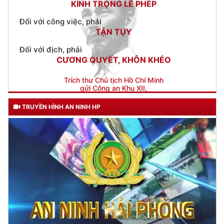
TẬN TỤY
Đối với địch, phải
CƯƠNG QUYẾT, KHÔN KHÉO
Trích thư Chủ tịch Hồ Chí Minh
gửi Công an Khu XII,
ngày 11 tháng 3 năm 1948.
TRUYỀN HÌNH AN NINH HP