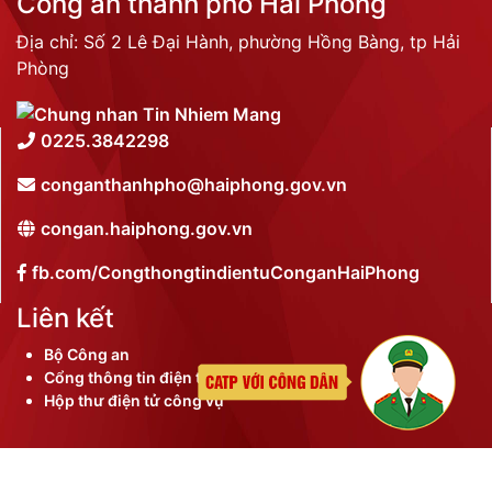
Công an thành phố Hải Phòng
Địa chỉ: Số 2 Lê Đại Hành, phường Hồng Bàng, tp Hải
Phòng
0225.3842298
conganthanhpho@haiphong.gov.vn
congan.haiphong.gov.vn
fb.com/CongthongtindientuConganHaiPhong
Liên kết
Bộ Công an
Cổng thông tin điện tử thành phố
Hộp thư điện tử công vụ