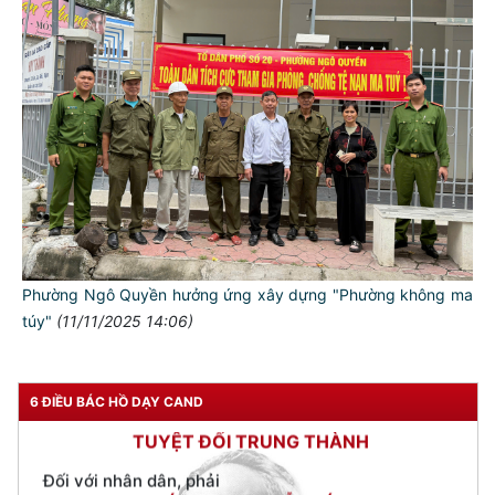
TƯ CÁCH
NGƯỜI CÔNG AN CÁCH MỆNH LÀ:
Đối với tự mình, phải
CẦN, KIỆM, LIÊM, CHÍNH
Đối với đồng sự, phải
Phường Ngô Quyền hưởng ứng xây dựng "Phường không ma
THÂN ÁI GIÚP ĐỠ
túy"
(11/11/2025 14:06)
Đối với chính phủ, phải
TUYỆT ĐỐI TRUNG THÀNH
6 ĐIỀU BÁC HỒ DẠY CAND
Đối với nhân dân, phải
KÍNH TRỌNG LỄ PHÉP
Đối với công việc, phải