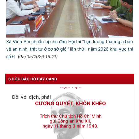
Đối với đồng sự, phải
THÂN ÁI GIÚP ĐỠ
Đối với chính phủ, phải
TUYỆT ĐỐI TRUNG THÀNH
Đối với nhân dân, phải
Xã Vĩnh Am chuẩn bị chu đáo Hội thi “Lực lượng tham gia bảo
KÍNH TRỌNG LỄ PHÉP
vệ an ninh, trật tự ở cơ sở giỏi” lần thứ I năm 2026 khu vực thi
số 6
(05/05/2026 19:21)
Đối với công việc, phải
TẬN TỤY
Đối với địch, phải
6 ĐIỀU BÁC HỒ DẠY CAND
CƯƠNG QUYẾT, KHÔN KHÉO
Trích thư Chủ tịch Hồ Chí Minh
gửi Công an Khu XII,
ngày 11 tháng 3 năm 1948.