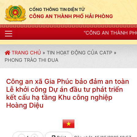
CỔNG THÔNG TIN ĐIỆN TỬ
CÔNG AN THÀNH PHỐ HẢI PHÒNG
"CÔNG AN THÀNH PHỐ HẢI PHÒNG SIẾT 
TRANG CHỦ
»
TIN HOẠT ĐỘNG CỦA CATP
»
PHONG TRÀO THI ĐUA
Công an xã Gia Phúc bảo đảm an toàn
Lễ khởi công Dự án đầu tư phát triển
kết cấu hạ tầng Khu công nghiệp
Hoàng Diệu