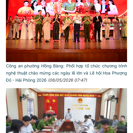
Công an phường Hồng Bàng: Phối hợp tổ chức chương trình
nghệ thuật chào mừng các ngày lễ lớn và Lễ hội Hoa Phượng
Đỏ - Hải Phòng 2026
(06/05/2026 07:47)
TƯ CÁCH
NGƯỜI CÔNG AN CÁCH MỆNH LÀ:
Đối với tự mình, phải
CẦN, KIỆM, LIÊM, CHÍNH