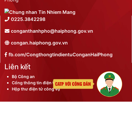
0225.3842298
conganthanhpho@haiphong.gov.vn
congan.haiphong.gov.vn
fb.com/CongthongtindientuConganHaiPhong
Liên kết
Bộ Công an
Cổng thông tin điện tử thành phố
Hộp thư điện tử công vụ
©
2026 Bản quyền nội dung thuộc Công an thành phố
Hải Phòng