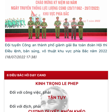
TƯ CÁCH
NGƯỜI CÔNG AN CÁCH MỆNH LÀ:
Đối với tự mình, phải
CẦN, KIỆM, LIÊM, CHÍNH
Đối với đồng sự, phải
THÂN ÁI GIÚP ĐỠ
Đội tuyển Công an thành phố giành giải Ba toàn đoàn Hội thi
Đối với chính phủ, phải
TUYỆT ĐỐI TRUNG THÀNH
Điều lệnh, bắn súng, võ thuật khu vực phía Bắc năm 2022
(18/07/2022 17:38)
Đối với nhân dân, phải
KÍNH TRỌNG LỄ PHÉP
Đối với công việc, phải
6 ĐIỀU BÁC HỒ DẠY CAND
TẬN TỤY
Đối với địch, phải
CƯƠNG QUYẾT, KHÔN KHÉO
Trích thư Chủ tịch Hồ Chí Minh
gửi Công an Khu XII,
ngày 11 tháng 3 năm 1948.