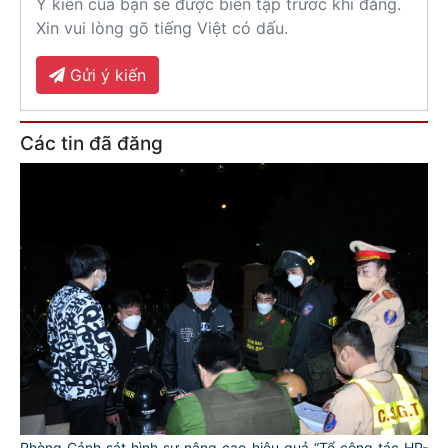
Ý kiến của bạn sẽ được biên tập trước khi đăng.
Xin vui lòng gõ tiếng Việt có dấu.
Gửi ý kiến
Các tin đã đăng
Phòng Cảnh sát hình sự nâng cao hiệu quả “Tổ công tác HP-