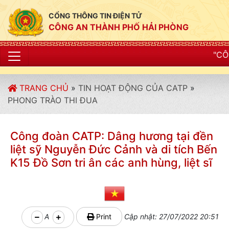
CỔNG THÔNG TIN ĐIỆN TỬ
CÔNG AN THÀNH PHỐ HẢI PHÒNG
"CÔNG AN THÀNH PHỐ H
TRANG CHỦ
»
TIN HOẠT ĐỘNG CỦA CATP
»
PHONG TRÀO THI ĐUA
Công đoàn CATP: Dâng hương tại đền
liệt sỹ Nguyễn Đức Cảnh và di tích Bến
K15 Đồ Sơn tri ân các anh hùng, liệt sĩ
A
Print
Cập nhật: 27/07/2022 20:51