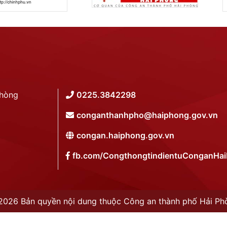
Phòng
0225.3842298
conganthanhpho@haiphong.gov.vn
congan.haiphong.gov.vn
fb.com/CongthongtindientuConganHa
2026 Bản quyền nội dung thuộc Công an thành phố Hải Ph