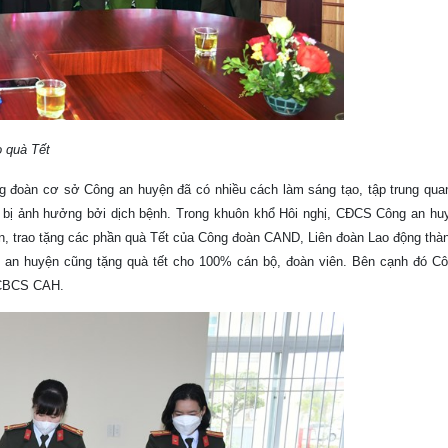
quà Tết
ng đoàn cơ sở Công an huyện đã có nhiều cách làm sáng tạo, tập trung qua
n bị ảnh hưởng bởi dịch bệnh. Trong khuôn khổ Hôi nghị, CĐCS Công an huy
ên, trao tặng các phần quà Tết của Công đoàn CAND, Liên đoàn Lao động thà
an huyện cũng tặng quà tết cho 100% cán bộ, đoàn viên. Bên cạnh đó C
o CBCS CAH.