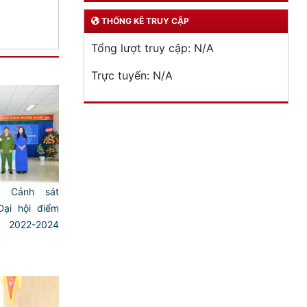
THỐNG KÊ TRUY CẬP
Tổng lượt truy cập:
N/A
Trực tuyến:
N/A
g Cảnh sát
ại hội điểm
022-2024