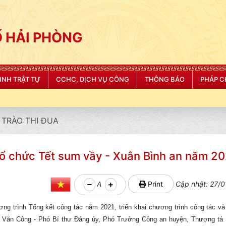
 HẢI PHÒNG
NINH TRẬT TỰ
CCHC, DỊCH VỤ CÔNG
THÔNG BÁO
PHÁP C
TRÀO THI ĐUA
Tổ chức Tết sum vầy - Xuân Bình an năm 2
A
Print
Cập nhật: 27/0
g trình Tổng kết công tác năm 2021, triển khai chương trình công tác và
Văn Công - Phó Bí thư Đảng ủy, Phó Trưởng Công an huyện, Thượng tá