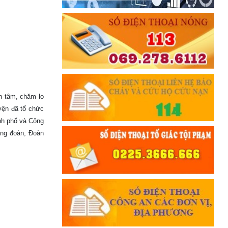
n tâm, chăm lo
ện đã tổ chức
nh phố và Công
ông đoàn, Đoàn