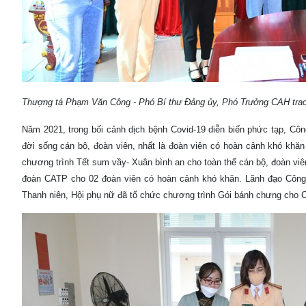
Thượng tá Phạm Văn Công - Phó Bí thư Đảng ủy, Phó Trưởng CAH trao 
Năm 2021, trong bối cảnh dịch bệnh Covid-19 diễn biến phức tạp, Cô
đời sống cán bộ, đoàn viên, nhất là đoàn viên có hoàn cảnh khó khă
chương trình Tết sum vầy- Xuân bình an cho toàn thể cán bộ, đoàn vi
đoàn CATP cho 02 đoàn viên có hoàn cảnh khó khăn. Lãnh đạo Công 
Thanh niên, Hội phụ nữ đã tổ chức chương trình Gói bánh chưng ch