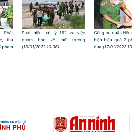
Phát hiện, xử lý 182 vụ việc
̣: Phát
Công an quận Hồn
phạm bảo vệ môi trường
c, thủ
hiện hiệu quả 2 ph
(18/01/2022 10:36)
ội phạm
đua
(17/01/2022 13