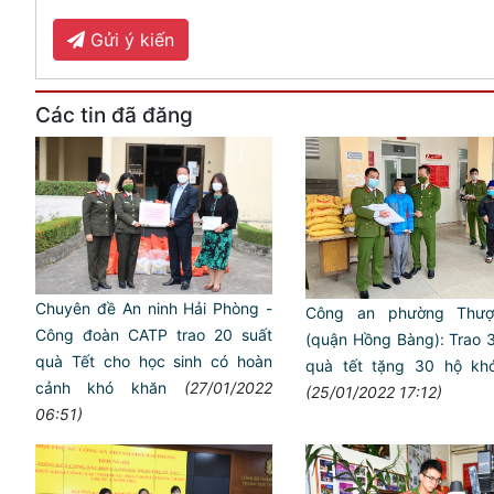
Gửi ý kiến
Các tin đã đăng
Chuyên đề An ninh Hải Phòng -
Công an phường Thượ
Công đoàn CATP trao 20 suất
(quận Hồng Bàng): Trao 
quà Tết cho học sinh có hoàn
quà tết tặng 30 hộ kh
cảnh khó khăn
(27/01/2022
(25/01/2022 17:12)
06:51)