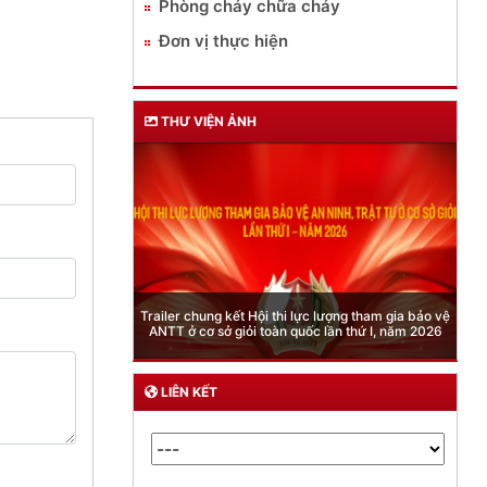
Phòng cháy chữa cháy
Đơn vị thực hiện
THƯ VIỆN ẢNH
Phòng Quản lý xuất nhập cảnh: Hướng dẫn những
quy định mới trong lĩnh vực xuất cảnh, nhập cảnh
của công dân việt nam từ ngày 01/7/2026
LIÊN KẾT