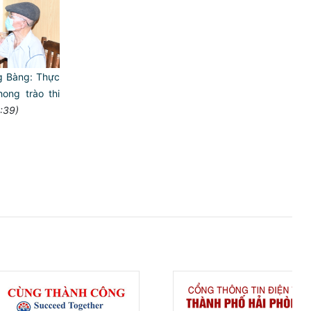
g Bàng: Thực
ong trào thi
:39)