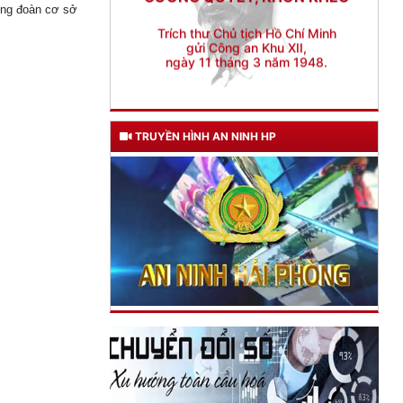
ông đoàn cơ sở
TRUYỀN HÌNH AN NINH HP