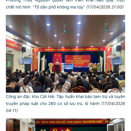
chất mô hình “Tổ dân phố không ma túy”
(17/04/2026 21:00)
Công an đặc khu Cát Hải: Tập huấn khai báo tạm trú và tuyên
truyền pháp luật cho 280 cơ sở lưu trú, lữ hành
(17/04/2026
04:11)