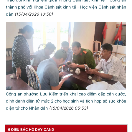
thành phố với Khoa Cảnh sát kinh tế - Học viện Cảnh sát nhân
dân
(15/04/2026 10:50)
TƯ CÁCH
NGƯỜI CÔNG AN CÁCH MỆNH LÀ:
Đối với tự mình, phải
CẦN, KIỆM, LIÊM, CHÍNH
Đối với đồng sự, phải
Công an phường Lưu Kiếm triển khai cao điểm cấp căn cước,
THÂN ÁI GIÚP ĐỠ
định danh điện tử mức 2 cho học sinh và tích hợp sổ sức khỏe
điện tử cho Nhân dân
(15/04/2026 05:53)
Đối với chính phủ, phải
TUYỆT ĐỐI TRUNG THÀNH
Đối với nhân dân, phải
6 ĐIỀU BÁC HỒ DẠY CAND
KÍNH TRỌNG LỄ PHÉP