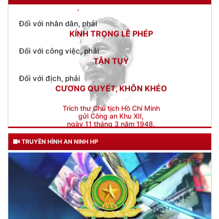
Đối với công việc, phải
TẬN TỤY
Đối với địch, phải
CƯƠNG QUYẾT, KHÔN KHÉO
Trích thư Chủ tịch Hồ Chí Minh
gửi Công an Khu XII,
ngày 11 tháng 3 năm 1948.
TRUYỀN HÌNH AN NINH HP