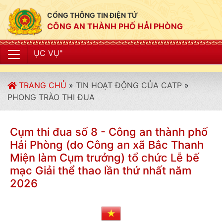
CỔNG THÔNG TIN ĐIỆN TỬ
CÔNG AN THÀNH PHỐ HẢI PHÒNG
"CÔNG AN 
TRANG CHỦ
»
TIN HOẠT ĐỘNG CỦA CATP
»
PHONG TRÀO THI ĐUA
Cụm thi đua số 8 - Công an thành phố
Hải Phòng (do Công an xã Bắc Thanh
Miện làm Cụm trưởng) tổ chức Lễ bế
mạc Giải thể thao lần thứ nhất năm
2026