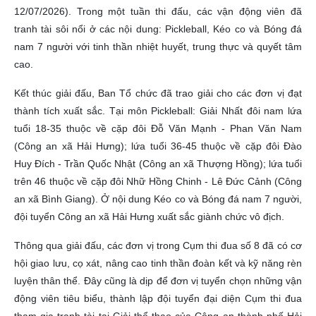
12/07/2026). Trong một tuần thi đấu, các vận động viên đã
tranh tài sôi nổi ở các nội dung: Pickleball, Kéo co và Bóng đá
nam 7 người với tinh thần nhiệt huyết, trung thực và quyết tâm
cao.
Kết thúc giải đấu, Ban Tổ chức đã trao giải cho các đơn vị đạt
thành tích xuất sắc. Tại môn Pickleball: Giải Nhất đôi nam lứa
tuổi 18-35 thuộc về cặp đôi Đỗ Văn Mạnh - Phan Văn Nam
(Công an xã Hải Hưng); lứa tuổi 36-45 thuộc về cặp đôi Đào
Huy Đích - Trần Quốc Nhật (Công an xã Thượng Hồng); lứa tuổi
trên 46 thuộc về cặp đôi Nhữ Hồng Chinh - Lê Đức Cảnh (Công
an xã Bình Giang). Ở nội dung Kéo co và Bóng đá nam 7 người,
đội tuyển Công an xã Hải Hưng xuất sắc giành chức vô địch.
Thông qua giải đấu, các đơn vị trong Cụm thi đua số 8 đã có cơ
hội giao lưu, cọ xát, nâng cao tinh thần đoàn kết và kỹ năng rèn
luyện thân thể. Đây cũng là dịp để đơn vị tuyển chọn những vận
động viên tiêu biểu, thành lập đội tuyển đại diện Cụm thi đua
tham gia tranh tài tại Giải thể thao của Công an thành phố Hải