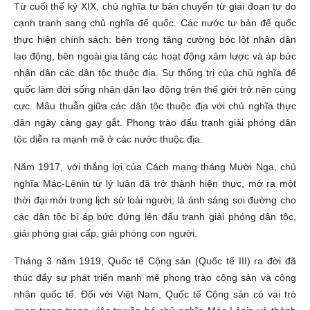
Từ cuối thế kỷ XIX, chủ nghĩa tư bản chuyển từ giai đoạn tự do
cạnh tranh sang chủ nghĩa đế quốc. Các nước tư bản đế quốc
thực hiện chính sách: bên trong tăng cường bóc lột nhân dân
lao động, bên ngoài gia tăng các hoạt động xâm lược và áp bức
nhân dân các dân tộc thuộc địa. Sự thống trị của chủ nghĩa đế
quốc làm đời sống nhân dân lao động trên thế giới trở nên cùng
cực. Mâu thuẫn giữa các dân tộc thuộc địa với chủ nghĩa thực
dân ngày càng gay gắt. Phong trào đấu tranh giải phóng dân
tộc diễn ra mạnh mẽ ở các nước thuộc địa.
Năm 1917, với thắng lợi của Cách mạng tháng Mười Nga, chủ
nghĩa Mác-Lênin từ lý luận đã trở thành hiện thực, mở ra một
thời đại mới trong lịch sử loài người; là ánh sáng soi đường cho
các dân tộc bị áp bức đứng lên đấu tranh giải phóng dân tộc,
giải phóng giai cấp, giải phóng con người.
Tháng 3 năm 1919, Quốc tế Cộng sản (Quốc tế III) ra đời đã
thúc đẩy sự phát triển mạnh mẽ phong trào cộng sản và công
nhân quốc tế. Đối với Việt Nam, Quốc tế Cộng sản có vai trò