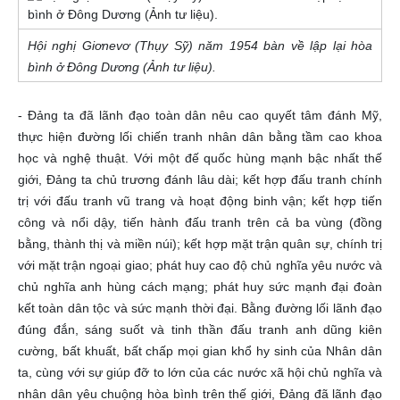
Hội nghị Giơnevơ (Thụy Sỹ) năm 1954 bàn về lập lại hòa
bình ở Đông Dương (Ảnh tư liệu).
- Đảng ta đã lãnh đạo toàn dân nêu cao quyết tâm đánh Mỹ,
thực hiện đường lối chiến tranh nhân dân bằng tầm cao khoa
học và nghệ thuật. Với một đế quốc hùng mạnh bậc nhất thế
giới, Đảng ta chủ trương đánh lâu dài; kết hợp đấu tranh chính
trị với đấu tranh vũ trang và hoạt động binh vận; kết hợp tiến
công và nổi dậy, tiến hành đấu tranh trên cả ba vùng (đồng
bằng, thành thị và miền núi); kết hợp mặt trận quân sự, chính trị
với mặt trận ngoại giao; phát huy cao độ chủ nghĩa yêu nước và
chủ nghĩa anh hùng cách mạng; phát huy sức mạnh đại đoàn
kết toàn dân tộc và sức mạnh thời đại. Bằng đường lối lãnh đạo
đúng đắn, sáng suốt và tinh thần đấu tranh anh dũng kiên
cường, bất khuất, bất chấp mọi gian khổ hy sinh của Nhân dân
ta, cùng với sự giúp đỡ to lớn của các nước xã hội chủ nghĩa và
nhân dân yêu chuộng hòa bình trên thế giới, Đảng đã lãnh đạo