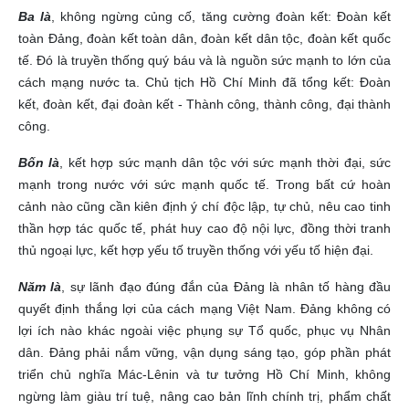
Ba là
, không ngừng củng cố, tăng cường đoàn kết: Đoàn kết
toàn Đảng, đoàn kết toàn dân, đoàn kết dân tộc, đoàn kết quốc
tế. Đó là truyền thống quý báu và là nguồn sức mạnh to lớn của
cách mạng nước ta. Chủ tịch Hồ Chí Minh đã tổng kết: Đoàn
kết, đoàn kết, đại đoàn kết - Thành công, thành công, đại thành
công.
Bốn là
, kết hợp sức mạnh dân tộc với sức mạnh thời đại, sức
mạnh trong nước với sức mạnh quốc tế. Trong bất cứ hoàn
cảnh nào cũng cần kiên định ý chí độc lập, tự chủ, nêu cao tinh
thần hợp tác quốc tế, phát huy cao độ nội lực, đồng thời tranh
thủ ngoại lực, kết hợp yếu tố truyền thống với yếu tố hiện đại.
Năm là
, sự lãnh đạo đúng đắn của Đảng là nhân tố hàng đầu
quyết định thắng lợi của cách mạng Việt Nam. Đảng không có
lợi ích nào khác ngoài việc phụng sự Tổ quốc, phục vụ Nhân
dân. Đảng phải nắm vững, vận dụng sáng tạo, góp phần phát
triển chủ nghĩa Mác-Lênin và tư tưởng Hồ Chí Minh, không
ngừng làm giàu trí tuệ, nâng cao bản lĩnh chính trị, phẩm chất