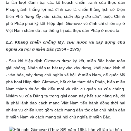
ta lần lượt đánh bại các kế hoạch chiến tranh của thực dân
Pháp giành thắng lợi mà đỉnh cao là chiến thắng lịch sử Điện
Biên Phủ
“lừng lẫy năm châu, chấn động địa cầu”
, buộc Chính
phủ Pháp phải ký kết Hiệp định Giơnevơ về đình chỉ chiến sự ở
Việt Nam chấm dứt sự thống trị của thực dân Pháp ở nước ta.
2.2. Kháng chiến chống Mỹ, cứu nước và xây dựng chủ
nghĩa xã hội ở miền Bắc (1954 - 1975)
- Sau khi Hiệp định Giơnevơ được ký kết, miền Bắc hoàn toàn
giải phóng, Nhân dân ta bắt tay vào xây dựng, khôi phục kinh tế
- văn hóa, xây dựng chủ nghĩa xã hội; ở miền Nam, đế quốc Mỹ
phá hoại Hiệp định Giơnevơ, hất chân thực dân Pháp, biến miền
Nam thành thuộc địa kiểu mới và căn cứ quân sự của chúng.
Nhiệm vụ của Đảng ta trong giai đoạn này hết sức nặng nề, đó
là phải lãnh đạo cách mạng Việt Nam tiến hành đồng thời hai
nhiệm vụ chiến lược gồm cách mạng dân tộc dân chủ nhân dân
ở miền Nam và cách mạng xã hội chủ nghĩa ở miền Bắc.