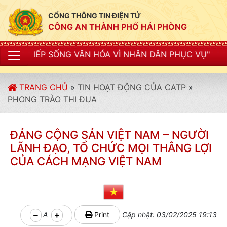
CỔNG THÔNG TIN ĐIỆN TỬ
CÔNG AN THÀNH PHỐ HẢI PHÒNG
NG VĂN HÓA VÌ NHÂN DÂN PHỤC VỤ"
TRANG CHỦ
»
TIN HOẠT ĐỘNG CỦA CATP
»
PHONG TRÀO THI ĐUA
ĐẢNG CỘNG SẢN VIỆT NAM – NGƯỜI
LÃNH ĐẠO, TỔ CHỨC MỌI THẮNG LỢI
CỦA CÁCH MẠNG VIỆT NAM
A
Print
Cập nhật: 03/02/2025 19:13