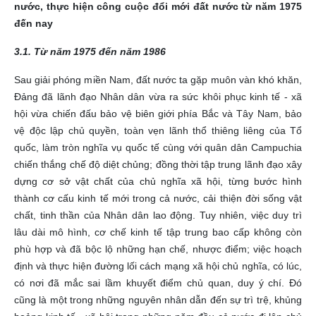
nước, thực hiện công cuộc đổi mới đất nước từ năm 1975
đến nay
3.1. Từ năm 1975 đến năm 1986
Sau giải phóng miền Nam, đất nước ta gặp muôn vàn khó khăn,
Đảng đã lãnh đạo Nhân dân vừa ra sức khôi phục kinh tế - xã
hội vừa chiến đấu bảo vệ biên giới phía Bắc và Tây Nam, bảo
vệ độc lập chủ quyền, toàn vẹn lãnh thổ thiêng liêng của Tổ
quốc, làm tròn nghĩa vụ quốc tế cùng với quân dân Campuchia
chiến thắng chế độ diệt chủng; đồng thời tập trung lãnh đạo xây
dựng cơ sở vật chất của chủ nghĩa xã hội, từng bước hình
thành cơ cấu kinh tế mới trong cả nước, cải thiện đời sống vật
chất, tinh thần của Nhân dân lao động. Tuy nhiên, việc duy trì
lâu dài mô hình, cơ chế kinh tế tập trung bao cấp không còn
phù hợp và đã bộc lộ những hạn chế, nhược điểm; việc hoạch
định và thực hiện đường lối cách mạng xã hội chủ nghĩa, có lúc,
có nơi đã mắc sai lầm khuyết điểm chủ quan, duy ý chí. Đó
cũng là một trong những nguyên nhân dẫn đến sự trì trệ, khủng