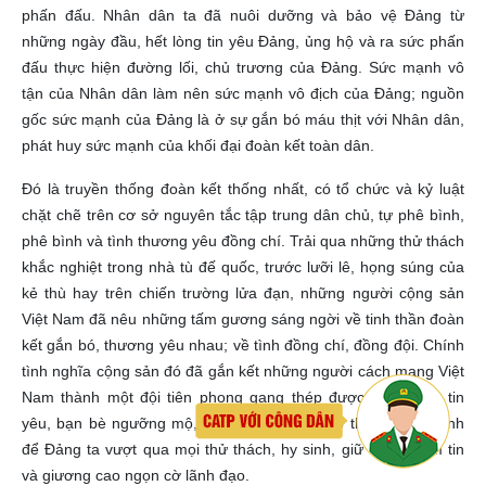
phấn đấu. Nhân dân ta đã nuôi dưỡng và bảo vệ Đảng từ
những ngày đầu, hết lòng tin yêu Đảng, ủng hộ và ra sức phấn
đấu thực hiện đường lối, chủ trương của Đảng. Sức mạnh vô
tận của Nhân dân làm nên sức mạnh vô địch của Đảng; nguồn
gốc sức mạnh của Đảng là ở sự gắn bó máu thịt với Nhân dân,
phát huy sức mạnh của khối đại đoàn kết toàn dân.
Đó là truyền thống đoàn kết thống nhất, có tổ chức và kỷ luật
chặt chẽ trên cơ sở nguyên tắc tập trung dân chủ, tự phê bình,
phê bình và tình thương yêu đồng chí. Trải qua những thử thách
khắc nghiệt trong nhà tù đế quốc, trước lưỡi lê, họng súng của
kẻ thù hay trên chiến trường lửa đạn, những người cộng sản
Việt Nam đã nêu những tấm gương sáng ngời về tinh thần đoàn
kết gắn bó, thương yêu nhau; về tình đồng chí, đồng đội. Chính
tình nghĩa cộng sản đó đã gắn kết những người cách mạng Việt
Nam thành một đội tiên phong gang thép được Nhân dân tin
yêu, bạn bè ngưỡng mộ, kẻ thù khiếp sợ; tạo thành sức mạnh
để Đảng ta vượt qua mọi thử thách, hy sinh, giữ vững niềm tin
và giương cao ngọn cờ lãnh đạo.