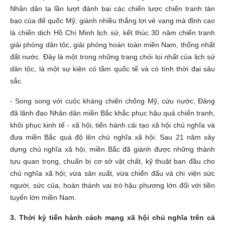
Nhân dân ta lần lượt đánh bại các chiến lược chiến tranh tàn
bạo của đế quốc Mỹ, giành nhiều thắng lợi vẻ vang mà đỉnh cao
là chiến dịch Hồ Chí Minh lịch sử, kết thúc 30 năm chiến tranh
giải phóng dân tộc, giải phóng hoàn toàn miền Nam, thống nhất
đất nước. Đây là một trong những trang chói lọi nhất của lịch sử
dân tộc, là một sự kiện có tầm quốc tế và có tính thời đại sâu
sắc.
- Song song với cuộc kháng chiến chống Mỹ, cứu nước, Đảng
đã lãnh đạo Nhân dân miền Bắc khắc phục hậu quả chiến tranh,
khôi phục kinh tế - xã hội, tiến hành cải tạo xã hội chủ nghĩa và
đưa miền Bắc quá độ lên chủ nghĩa xã hội. Sau 21 năm xây
dựng chủ nghĩa xã hội, miền Bắc đã giành được những thành
tựu quan trọng, chuẩn bị cơ sở vật chất, kỹ thuật ban đầu cho
chủ nghĩa xã hội; vừa sản xuất, vừa chiến đấu và chi viện sức
người, sức của, hoàn thành vai trò hậu phương lớn đối với tiền
tuyến lớn miền Nam.
3. Thời kỳ tiến hành cách mạng xã hội chủ nghĩa trên cả