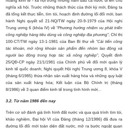
hoảng kinh tế - xã hội trong những năm đầu cả nước đi lên chủ
nghĩa xã hội. Trước những thách thức của thời kỳ mới, Đảng ta
đã tổng kết thực tiễn, tìm tòi, hoạch định đường lối đổi mới, ban
hành Nghị quyết số 21-NQ/TW ngày 20-9-1979 của Hội nghị
Trung ương 6 (khóa IV) về
“Phương hướng nhiệm vụ phát triển
công nghiệp hàng tiêu dùng và công nghiệp địa phương”
; Chỉ thị
100-CT/TW ngày 13-1-1981 của Ban Bí thư về
“Cải tiến công
tác khoán, mở rộng khoán sản phẩm đến nhóm lao động và
người lao động trong hợp tác xã nông nghiệp”
; Quyết định
25/QĐ-CP ngày 21/1/1981 của Chính phủ về đổi mới quản lý
kinh tế quốc doanh; Nghị quyết Hội nghị Trung ương 8, khóa V
(tháng 6/1985) thừa nhận sản xuất hàng hóa và những quy luật
của sản xuất hàng hóa; Kết luận của Bộ Chính trị (tháng
8/1986) về 3 quan điểm kinh tế trong tình hình mới...
3.2. Từ năm 1986 đến nay
Trên cơ sở đánh giá tình hình đất nước và qua quá trình tìm tòi,
khảo nghiệm, Đại hội VI của Đảng (tháng 12/1986) đã đưa ra
đường lối đổi mới toàn diện đất nước, mở ra bước ngoặt quan