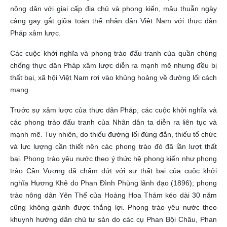
nông dân với giai cấp địa chủ và phong kiến, mâu thuẫn ngày
càng gay gắt giữa toàn thể nhân dân Việt Nam với thực dân
Pháp xâm lược.
Các cuộc khởi nghĩa và phong trào đấu tranh của quần chúng
chống thực dân Pháp xâm lược diễn ra mạnh mẽ nhưng đều bị
thất bại, xã hội Việt Nam rơi vào khủng hoảng về đường lối cách
mạng.
Trước sự xâm lược của thực dân Pháp, các cuộc khởi nghĩa và
các phong trào đấu tranh của Nhân dân ta diễn ra liên tục và
mạnh mẽ. Tuy nhiên, do thiếu đường lối đúng đắn, thiếu tổ chức
và lực lượng cần thiết nên các phong trào đó đã lần lượt thất
bại. Phong trào yêu nước theo ý thức hệ phong kiến như phong
trào Cần Vương đã chấm dứt với sự thất bại của cuộc khởi
nghĩa Hương Khê do Phan Đình Phùng lãnh đạo (1896); phong
trào nông dân Yên Thế của Hoàng Hoa Thám kéo dài 30 năm
cũng không giành được thắng lợi. Phong trào yêu nước theo
khuynh hướng dân chủ tư sản do các cụ Phan Bội Châu, Phan