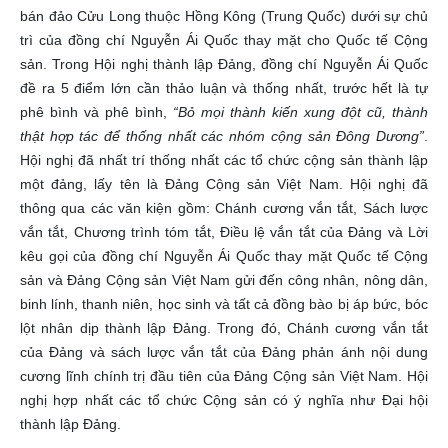
bán đảo Cửu Long thuộc Hồng Kông (Trung Quốc) dưới sự chủ
trì của đồng chí Nguyễn Ái Quốc thay mặt cho Quốc tế Cộng
sản. Trong Hội nghị thành lập Đảng, đồng chí Nguyễn Ái Quốc
đề ra 5 điểm lớn cần thảo luận và thống nhất, trước hết là tự
phê bình và phê bình,
“Bỏ mọi thành kiến xung đột cũ, thành
thật hợp tác để thống nhất các nhóm cộng sản Đông Dương”
.
Hội nghị đã nhất trí thống nhất các tổ chức cộng sản thành lập
một đảng, lấy tên là Đảng Cộng sản Việt Nam. Hội nghị đã
thông qua các văn kiện gồm: Chánh cương vắn tắt, Sách lược
vắn tắt, Chương trình tóm tắt, Điều lệ vắn tắt của Đảng và Lời
kêu gọi của đồng chí Nguyễn Ái Quốc thay mặt Quốc tế Cộng
sản và Đảng Cộng sản Việt Nam gửi đến công nhân, nông dân,
binh lính, thanh niên, học sinh và tất cả đồng bào bị áp bức, bóc
lột nhân dịp thành lập Đảng. Trong đó, Chánh cương vắn tắt
của Đảng và sách lược vắn tắt của Đảng phản ánh nội dung
cương lĩnh chính trị đầu tiên của Đảng Cộng sản Việt Nam. Hội
nghị hợp nhất các tổ chức Cộng sản có ý nghĩa như Đại hội
thành lập Đảng.