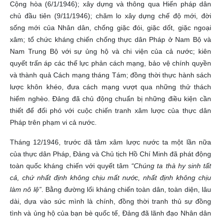
Cộng hòa (6/1/1946); xây dựng và thông qua Hiến pháp dân
chủ đầu tiên (9/11/1946); chăm lo xây dựng chế độ mới, đời
sống mới của Nhân dân, chống giặc đói, giặc dốt, giặc ngoại
xâm; tổ chức kháng chiến chống thực dân Pháp ở Nam Bộ và
Nam Trung Bộ với sự ủng hộ và chi viện của cả nước; kiên
quyết trấn áp các thế lực phản cách mạng, bảo vệ chính quyền
và thành quả Cách mạng tháng Tám; đồng thời thực hành sách
lược khôn khéo, đưa cách mạng vượt qua những thử thách
hiểm nghèo. Đảng đã chủ động chuẩn bị những điều kiện cần
thiết để đối phó với cuộc chiến tranh xâm lược của thực dân
Pháp trên phạm vi cả nước.
Tháng 12/1946, trước dã tâm xâm lược nước ta một lần nữa
của thực dân Pháp, Đảng và Chủ tịch Hồ Chí Minh đã phát động
toàn quốc kháng chiến với quyết tâm
“Chúng ta thà hy sinh tất
cả, chứ nhất định không chịu mất nước, nhất định không chịu
làm nô lệ”
. Bằng đường lối kháng chiến toàn dân, toàn diện, lâu
dài, dựa vào sức mình là chính, đồng thời tranh thủ sự đồng
tình và ủng hộ của bạn bè quốc tế, Đảng đã lãnh đạo Nhân dân