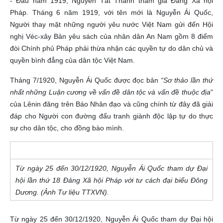
- Đầu năm 1919, Nguyễn Tất Thành tham gia Đảng Xã hội
Pháp. Tháng 6 năm 1919, với tên mới là Nguyễn Ái Quốc,
Người thay mặt những người yêu nước Việt Nam gửi đến Hội
nghị Véc-xây Bản yêu sách của nhân dân An Nam gồm 8 điểm
đòi Chính phủ Pháp phải thừa nhận các quyền tự do dân chủ và
quyền bình đẳng của dân tộc Việt Nam.
Tháng 7/1920, Nguyễn Ái Quốc được đọc bản
“Sơ thảo lần thứ
nhất những Luận cương về vấn đề dân tộc và vấn đề thuộc địa
"
của Lênin đăng trên Báo Nhân đạo và cũng chính từ đây đã giải
đáp cho Người con đường đấu tranh giành độc lập tự do thực
sự cho dân tộc, cho đồng bào mình.
Từ ngày 25 đến 30/12/1920, Nguyễn Ái Quốc tham dự Đại
hội lần thứ 18 Đảng Xã hội Pháp với tư cách đại biểu Đông
Dương. (Ảnh Tư liệu TTXVN).
Từ ngày 25 đến 30/12/1920, Nguyễn Ái Quốc tham dự Đại hội