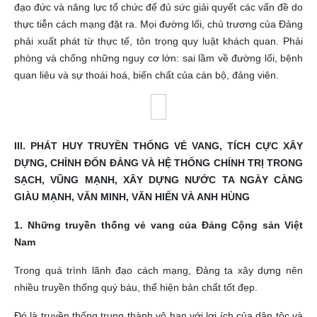
đạo đức và năng lực tổ chức để đủ sức giải quyết các vấn đề do
thực tiễn cách mạng đặt ra. Mọi đường lối, chủ trương của Đảng
phải xuất phát từ thực tế, tôn trọng quy luật khách quan. Phải
phòng và chống những nguy cơ lớn: sai lầm về đường lối, bệnh
quan liêu và sự thoái hoá, biến chất của cán bộ, đảng viên.
III. PHÁT HUY TRUYỀN THỐNG VẺ VANG, TÍCH CỰC XÂY
DỰNG, CHỈNH ĐỐN ĐẢNG VÀ HỆ THỐNG CHÍNH TRỊ TRONG
SẠCH, VŨNG MẠNH, XÂY DỰNG NƯỚC TA NGÀY CÀNG
GIÀU MẠNH, VĂN MINH, VĂN HIẾN VÀ ANH HÙNG
1. Những truyền thống vẻ vang của Đảng Cộng sản Việt
Nam
Trong quá trình lãnh đạo cách mạng, Đảng ta xây dựng nên
nhiều truyền thống quý báu, thể hiện bản chất tốt đẹp.
Đó là truyền thống trung thành vô hạn với lợi ích của dân tộc và