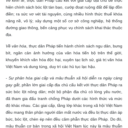
Về kinh tế
, thực dân Pháp cấu kết với giai cấp địa chủ để thực
hiện chính sách bóc lột tàn bạo, cướp đoạt ruộng đất để lập đồn
điền; ra sức vơ vét tài nguyên, cùng nhiều hình thức thuế khóa
nặng nề, vô lý; xây dựng một số cơ sở công nghiệp, hệ thống
đường giao thông, bến cảng phục vụ chính sách khai thác thuộc
địa.
Về văn hóa
, thực dân Pháp tiến hành chính sách ngu dân, bưng
bít, ngăn cản ảnh hưởng của văn hóa tiến bộ trên thế giới,
khuyến khích văn hóa độc hại, xuyên tạc lịch sử, giá trị văn hóa
Việt Nam và dung túng, duy trì các hủ tục lạc hậu.
-
Sự phân hóa giai cấp và mâu thuẫn xã hội diễn ra ngày càng
gay gắt
, phần lớn giai cấp địa chủ cấu kết với thực dân Pháp ra
sức bóc lột nông dân; một bộ phận địa chủ có lòng yêu nước,
đã tham gia đấu tranh chống Pháp dưới các hình thức và mức
độ khác nhau. Các giai cấp, tầng lớp khác trong xã hội Việt Nam
đều mang thân phận người dân mất nước và đều bị thực dân áp
bức, bóc lột, chèn ép nên đều căm phẫn thực dân Pháp. Do đó,
mâu thuẫn cơ bản trong xã hội Việt Nam lúc này là mâu thuẫn