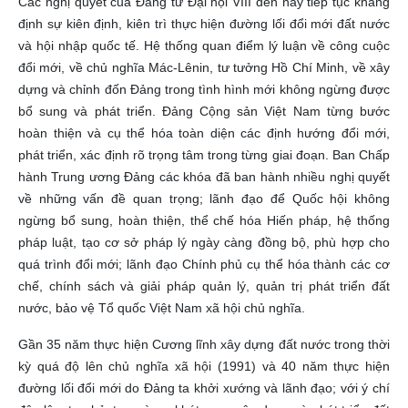
Các nghị quyết của Đảng từ Đại hội VIII đến nay tiếp tục khẳng
định sự kiên định, kiên trì thực hiện đường lối đổi mới đất nước
và hội nhập quốc tế. Hệ thống quan điểm lý luận về công cuộc
đổi mới, về chủ nghĩa Mác-Lênin, tư tưởng Hồ Chí Minh, về xây
dựng và chỉnh đốn Đảng trong tình hình mới không ngừng được
bổ sung và phát triển. Đảng Cộng sản Việt Nam từng bước
hoàn thiện và cụ thể hóa toàn diện các định hướng đổi mới,
phát triển, xác định rõ trọng tâm trong từng giai đoạn. Ban Chấp
hành Trung ương Đảng các khóa đã ban hành nhiều nghị quyết
về những vấn đề quan trọng; lãnh đạo để Quốc hội không
ngừng bổ sung, hoàn thiện, thể chế hóa Hiến pháp, hệ thống
pháp luật, tạo cơ sở pháp lý ngày càng đồng bộ, phù hợp cho
quá trình đổi mới; lãnh đạo Chính phủ cụ thể hóa thành các cơ
chế, chính sách và giải pháp quản lý, quản trị phát triển đất
nước, bảo vệ Tổ quốc Việt Nam xã hội chủ nghĩa.
Gần 35 năm thực hiện Cương lĩnh xây dựng đất nước trong thời
kỳ quá độ lên chủ nghĩa xã hội (1991) và 40 năm thực hiện
đường lối đổi mới do Đảng ta khởi xướng và lãnh đạo; với ý chí