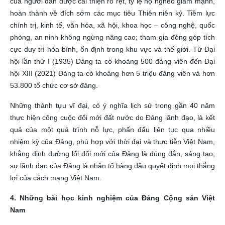
của người dân được cải thiện rõ rệt, tỷ lệ hộ nghèo giảm mạnh,
hoàn thành về đích sớm các mục tiêu Thiên niên kỷ. Tiềm lực
chính trị, kinh tế, văn hóa, xã hội, khoa học – công nghệ, quốc
phòng, an ninh không ngừng nâng cao; tham gia đóng góp tích
cực duy trì hòa bình, ổn định trong khu vực và thế giới. Từ Đại
hội lần thứ I (1935) Đảng ta có khoảng 500 đảng viên đến Đại
hội XIII (2021) Đảng ta có khoảng hơn 5 triệu đảng viên và hơn
53.800 tổ chức cơ sở đảng.
Những thành tựu vĩ đại, có ý nghĩa lịch sử trong gần 40 năm
thực hiện công cuộc đổi mới đất nước do Đảng lãnh đạo, là kết
quả của một quá trình nỗ lực, phấn đấu liên tục qua nhiều
nhiệm kỳ của Đảng, phù hợp với thời đại và thực tiễn Việt Nam,
khẳng định đường lối đổi mới của Đảng là đúng đắn, sáng tạo;
sự lãnh đạo của Đảng là nhân tố hàng đầu quyết định mọi thắng
lợi của cách mạng Việt Nam.
4. Những bài học kinh nghiệm của Đảng Cộng sản Việt
Nam