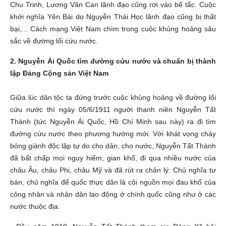
Chu Trinh, Lương Văn Can lãnh đạo cũng rơi vào bế tắc. Cuộc
khởi nghĩa Yên Bái do Nguyễn Thái Học lãnh đạo cũng bị thất
bại,... Cách mạng Việt Nam chìm trong cuộc khủng hoảng sâu
sắc về đường lối cứu nước.
2. Nguyễn Ái Quốc tìm đường cứu nước và chuẩn bị thành
lập Đảng Cộng sản Việt Nam
Giữa lúc dân tộc ta đứng trước cuộc khủng hoảng về đường lối
cứu nước thì ngày 05/6/1911 người thanh niên Nguyễn Tất
Thành (tức Nguyễn Ái Quốc, Hồ Chí Minh sau này) ra đi tìm
đường cứu nước theo phương hướng mới. Với khát vọng cháy
bỏng giành độc lập tự do cho dân, cho nước, Nguyễn Tất Thành
đã bất chấp mọi nguy hiểm, gian khổ, đi qua nhiều nước của
châu Âu, châu Phi, châu Mỹ và đã rút ra chân lý: Chủ nghĩa tư
bản, chủ nghĩa đế quốc thực dân là cội nguồn mọi đau khổ của
công nhân và nhân dân lao động ở chính quốc cũng như ở các
nước thuộc địa.