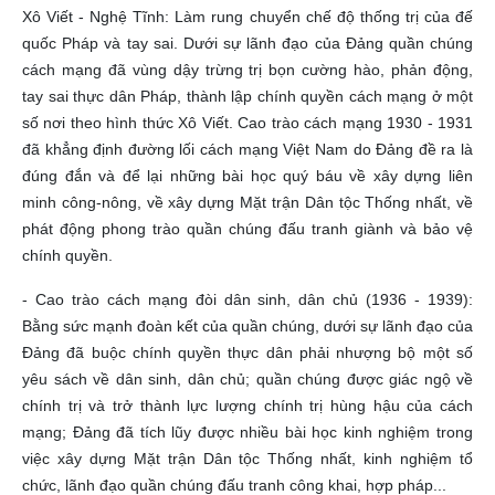
Xô Viết - Nghệ Tĩnh: Làm rung chuyển chế độ thống trị của đế
quốc Pháp và tay sai. Dưới sự lãnh đạo của Đảng quần chúng
cách mạng đã vùng dậy trừng trị bọn cường hào, phản động,
tay sai thực dân Pháp, thành lập chính quyền cách mạng ở một
số nơi theo hình thức Xô Viết. Cao trào cách mạng 1930 - 1931
đã khẳng định đường lối cách mạng Việt Nam do Đảng đề ra là
đúng đắn và để lại những bài học quý báu về xây dựng liên
minh công-nông, về xây dựng Mặt trận Dân tộc Thống nhất, về
phát động phong trào quần chúng đấu tranh giành và bảo vệ
chính quyền.
- Cao trào cách mạng đòi dân sinh, dân chủ (1936 - 1939):
Bằng sức mạnh đoàn kết của quần chúng, dưới sự lãnh đạo của
Đảng đã buộc chính quyền thực dân phải nhượng bộ một số
yêu sách về dân sinh, dân chủ; quần chúng được giác ngộ về
chính trị và trở thành lực lượng chính trị hùng hậu của cách
mạng; Đảng đã tích lũy được nhiều bài học kinh nghiệm trong
việc xây dựng Mặt trận Dân tộc Thống nhất, kinh nghiệm tổ
chức, lãnh đạo quần chúng đấu tranh công khai, hợp pháp...