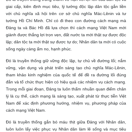
giai cấp, kiên định mục tiêu, lý tưởng độc lập dân tộc gắn liền
với chủ nghĩa xã hội trên cơ sở chủ nghĩa Mác-Lênin và tư
tưởng Hồ Chí Minh. Chỉ có đi theo con đường cách mạng mà
Đảng ta và Bác Hồ đã lựa chọn thì cách mạng Việt Nam mới
giành được thắng lợi trọn vẹn, đất nước ta mới thật sự được độc
lập; dân tộc ta mới thật sự được tự do; Nhân dân ta mới có cuộc
sống ngày càng ấm no, hạnh phúc.
Đó là truyền thống giữ vững độc lập, tự chủ về đường lối; nắm
vững, vận dụng và phát triển sáng tạo chủ nghĩa Mác-Lênin,
tham khảo kinh nghiệm của quốc tế để đề ra đường lối đúng
đắn và tổ chức thực hiện có hiệu quả các nhiệm vụ cách mạng.
Trong mỗi giai đoạn, Đảng ta luôn thấm nhuần quan điểm chân
lý là cụ thể, cách mạng là sáng tạo, xuất phát từ thực tiễn Việt
Nam để xác định phương hướng, nhiệm vụ, phương pháp của
cách mạng Việt Nam.
Đó là truyền thống gắn bó máu thịt giữa Đảng với Nhân dân,
luôn luôn lấy việc phục vụ Nhân dân làm lẽ sống và mục tiêu