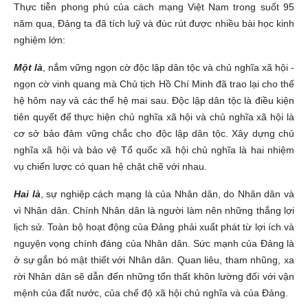
Thực tiễn phong phú của cách mạng Việt Nam trong suốt 95
năm qua, Đảng ta đã tích luỹ và đúc rút được nhiều bài học kinh
nghiệm lớn:
Một là
, nắm vững ngọn cờ độc lập dân tộc và chủ nghĩa xã hội -
ngọn cờ vinh quang mà Chủ tịch Hồ Chí Minh đã trao lại cho thế
hệ hôm nay và các thế hệ mai sau. Độc lập dân tộc là điều kiện
tiên quyết để thực hiện chủ nghĩa xã hội và chủ nghĩa xã hội là
cơ sở bảo đảm vững chắc cho độc lập dân tộc. Xây dựng chủ
nghĩa xã hội và bảo vệ Tổ quốc xã hội chủ nghĩa là hai nhiệm
vụ chiến lược có quan hệ chặt chẽ với nhau.
Hai là
, sự nghiệp cách mạng là của Nhân dân, do Nhân dân và
vì Nhân dân. Chính Nhân dân là người làm nên những thắng lợi
lịch sử. Toàn bộ hoạt động của Đảng phải xuất phát từ lợi ích và
nguyện vọng chính đáng của Nhân dân. Sức mạnh của Đảng là
ở sự gắn bó mật thiết với Nhân dân. Quan liêu, tham nhũng, xa
rời Nhân dân sẽ dẫn đến những tổn thất khôn lường đối với vận
mệnh của đất nước, của chế độ xã hội chủ nghĩa và của Đảng.