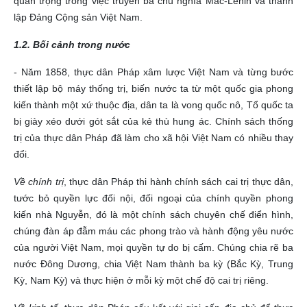
quan trọng trong việc truyền bá chủ nghĩa Mác-Lênin và thành
lập Đảng Cộng sản Việt Nam.
1.2. Bối cảnh trong nước
- Năm 1858, thực dân Pháp xâm lược Việt Nam và từng bước
thiết lập bộ máy thống trị, biến nước ta từ một quốc gia phong
kiến thành một xứ thuộc địa, dân ta là vong quốc nô, Tổ quốc ta
bị giày xéo dưới gót sắt của kẻ thù hung ác. Chính sách thống
trị của thực dân Pháp đã làm cho xã hội Việt Nam có nhiều thay
đổi.
Về chính trị
, thực dân Pháp thi hành chính sách cai trị thực dân,
tước bỏ quyền lực đối nội, đối ngoại của chính quyền phong
kiến nhà Nguyễn, đó là một chính sách chuyên chế điển hình,
chúng đàn áp đẫm máu các phong trào và hành động yêu nước
của người Việt Nam, mọi quyền tự do bị cấm. Chúng chia rẽ ba
nước Đông Dương, chia Việt Nam thành ba kỳ (Bắc Kỳ, Trung
Kỳ, Nam Kỳ) và thực hiện ở mỗi kỳ một chế độ cai trị riêng.