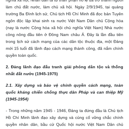
nghĩa xã hội, Nhân dân ta từ thân phận nô lệ đã trở thành người
làm chủ đất nước, làm chủ xã hội. Ngày 2/9/1945, tại quảng
trường Ba Đình lịch sử, Chủ tịch Hồ Chí Minh đã đọc bản Tuyên
ngôn độc lập khai sinh ra nước Việt Nam Dân chủ Cộng hòa
(nay là nước Cộng hòa xã hội chủ nghĩa Việt Nam) Nhà nước
công nông đầu tiên ở Đông Nam châu Á. Đây là lần đầu tiên
trong lịch sử cách mạng của các dân tộc thuộc địa, một Đảng
mới 15 tuổi đã lãnh đạo cách mạng thành công, đã nắm chính
quyền toàn quốc.
2. Đảng lãnh đạo đấu tranh giải phóng dân tộc và thống
nhất đất nước (1945-1975)
2.1. Xây dựng và bảo vệ chính quyền cách mạng, toàn
quốc kháng chiến chống thực dân Pháp và can thiệp Mỹ
(1945-1954)
- Trong những năm 1945 - 1946, Đảng ta đứng đầu là Chủ tịch
Hồ Chí Minh lãnh đạo xây dựng và củng cố vững chắc chính
quyền nhân dân, bầu cử Quốc hội nước Việt Nam Dân chủ