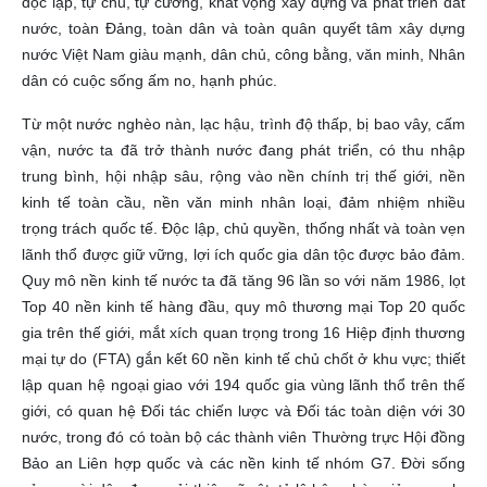
độc lập, tự chủ, tự cường, khát vọng xây dựng và phát triển đất
nước, toàn Đảng, toàn dân và toàn quân quyết tâm xây dựng
nước Việt Nam giàu mạnh, dân chủ, công bằng, văn minh, Nhân
dân có cuộc sống ấm no, hạnh phúc.
Từ một nước nghèo nàn, lạc hậu, trình độ thấp, bị bao vây, cấm
vận, nước ta đã trở thành nước đang phát triển, có thu nhập
trung bình, hội nhập sâu, rộng vào nền chính trị thế giới, nền
kinh tế toàn cầu, nền văn minh nhân loại, đảm nhiệm nhiều
trọng trách quốc tế. Độc lập, chủ quyền, thống nhất và toàn vẹn
lãnh thổ được giữ vững, lợi ích quốc gia dân tộc được bảo đảm.
Quy mô nền kinh tế nước ta đã tăng 96 lần so với năm 1986, lọt
Top 40 nền kinh tế hàng đầu, quy mô thương mại Top 20 quốc
gia trên thế giới, mắt xích quan trọng trong 16 Hiệp định thương
mại tự do (FTA) gắn kết 60 nền kinh tế chủ chốt ở khu vực; thiết
lập quan hệ ngoại giao với 194 quốc gia vùng lãnh thổ trên thế
giới, có quan hệ Đối tác chiến lược và Đối tác toàn diện với 30
nước, trong đó có toàn bộ các thành viên Thường trực Hội đồng
Bảo an Liên hợp quốc và các nền kinh tế nhóm G7. Đời sống