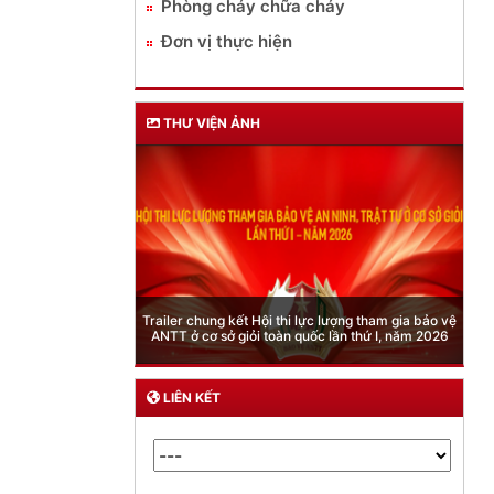
Phòng cháy chữa cháy
Đơn vị thực hiện
THƯ VIỆN ẢNH
Phòng Quản lý xuất nhập cảnh: Hướng dẫn những
quy định mới trong lĩnh vực xuất cảnh, nhập cảnh
của công dân việt nam từ ngày 01/7/2026
LIÊN KẾT