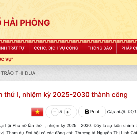
 HẢI PHÒNG
NINH TRẬT TỰ
CCHC, DỊCH VỤ CÔNG
THÔNG BÁO
PHÁP C
TRÀO THI ĐUA
ần thứ I, nhiệm kỳ 2025-2030 thành công
A
Print
Cập nhật: 01/1
i hội Phụ nữ lần thứ I, nhiệm kỳ 2025 - 2030. Đây là sự kiện chính t
 vị. Tham dự Đại hội có các đồng chí: Thượng tá Nguyễn Thị Linh Ch