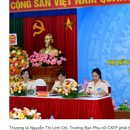
Thượng tá Nguyễn Thị Linh Chi, Trưởng Ban Phụ nữ CATP phát biể