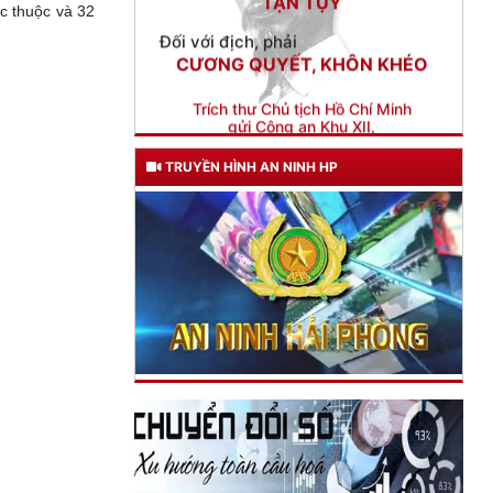
gửi Công an Khu XII,
c thuộc và 32
ngày 11 tháng 3 năm 1948.
TRUYỀN HÌNH AN NINH HP