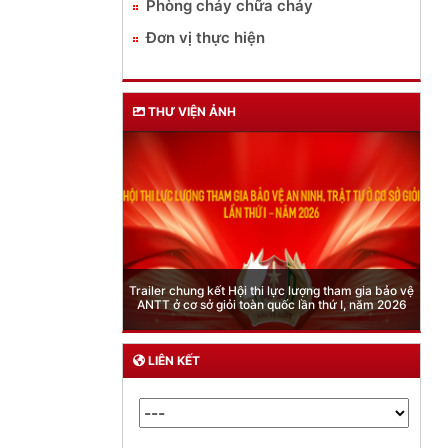
Phòng cháy chữa cháy
Đơn vị thực hiện
THƯ VIỆN ẢNH
Phòng Quản lý xuất nhập cảnh: Hướng dẫn những
quy định mới trong lĩnh vực xuất cảnh, nhập cảnh
của công dân việt nam từ ngày 01/7/2026
LIÊN KẾT