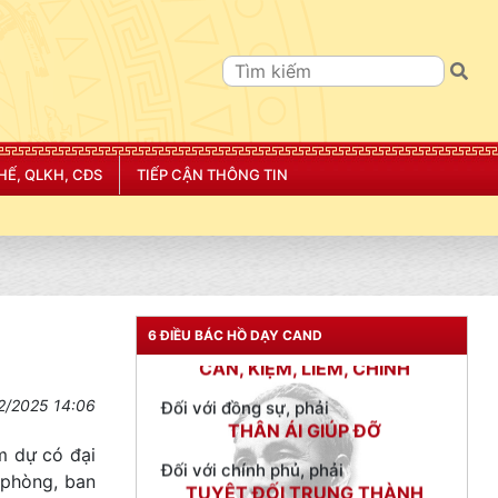
TƯ CÁCH
HẾ, QLKH, CĐS
TIẾP CẬN THÔNG TIN
NGƯỜI CÔNG AN CÁCH MỆNH LÀ:
Đối với tự mình, phải
CẦN, KIỆM, LIÊM, CHÍNH
Đối với đồng sự, phải
THÂN ÁI GIÚP ĐỠ
6 ĐIỀU BÁC HỒ DẠY CAND
Đối với chính phủ, phải
TUYỆT ĐỐI TRUNG THÀNH
2/2025 14:06
Đối với nhân dân, phải
KÍNH TRỌNG LỄ PHÉP
m dự có đại
 phòng, ban
Đối với công việc, phải