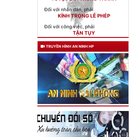
TẬN TỤY
Đối với địch, phải
CƯƠNG QUYẾT, KHÔN KHÉO
Trích thư Chủ tịch Hồ Chí Minh
gửi Công an Khu XII,
ngày 11 tháng 3 năm 1948.
TRUYỀN HÌNH AN NINH HP