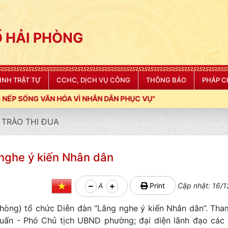
 HẢI PHÒNG
NINH TRẬT TỰ
CCHC, DỊCH VỤ CÔNG
THÔNG BÁO
PHÁP C
C VỤ"
TRÀO THI ĐUA
nghe ý kiến Nhân dân
A
Print
Cập nhật: 16/1
hòng) tổ chức Diễn đàn “Lắng nghe ý kiến Nhân dân”. Tha
ấn - Phó Chủ tịch UBND phường; đại diện lãnh đạo các