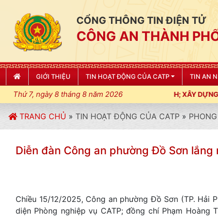
CỔNG THÔNG TIN ĐIỆN TỬ
CÔNG AN THÀNH PHỐ
GIỚI THIỆU
TIN HOẠT ĐỘNG CỦA CATP
TIN AN 
Thứ 7, ngày 8 tháng 8 năm 2026
NG, ĐIỀU LỆNH; XÂY DỰNG NẾP SỐNG VĂN HÓA VÌ NHÂN DÂN PHỤ
TRANG CHỦ
»
TIN HOẠT ĐỘNG CỦA CATP
»
PHONG 
Diễn đàn Công an phường Đồ Sơn lắng 
Chiều 15/12/2025, Công an phường Đồ Sơn (TP. Hải P
diện Phòng nghiệp vụ CATP; đồng chí Phạm Hoàng Tu