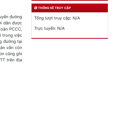
THỐNG KÊ TRUY CẬP
tuyến đường
Tổng lượt truy cập:
N/A
ời dân được
Trực tuyến:
N/A
 toàn PCCC,
i trong việc
ng đường tại
bán vẫn còn
ơn cũng ghi
TT trên địa