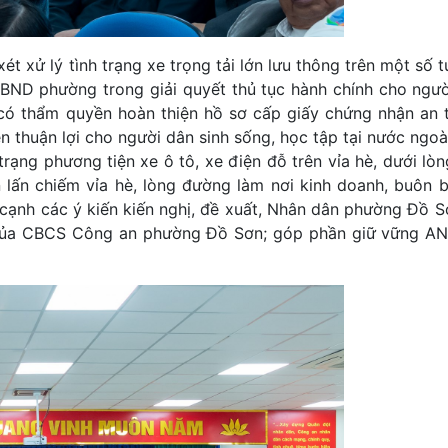
t xử lý tình trạng xe trọng tải lớn lưu thông trên một số 
UBND phường trong giải quyết thủ tục hành chính cho ngư
 có thẩm quyền hoàn thiện hồ sơ cấp giấy chứng nhận an
n thuận lợi cho người dân sinh sống, học tập tại nước ngoà
rạng phương tiện xe ô tô, xe điện đỗ trên vỉa hè, dưới lò
 lấn chiếm vỉa hè, lòng đường làm nơi kinh doanh, buôn 
cạnh các ý kiến kiến nghị, đề xuất, Nhân dân phường Đồ S
n của CBCS Công an phường Đồ Sơn; góp phần giữ vững AN