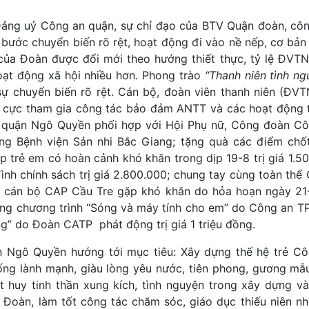
 Đảng uỷ Công an quận, sự chỉ đạo của BTV Quận đoàn, cô
bước chuyển biến rõ rệt, hoạt động đi vào nề nếp, cơ bản
 của Đoàn được đổi mới theo hướng thiết thực, tỷ lệ ĐVT
oạt động xã hội nhiều hơn. Phong trào
“Thanh niên tình ng
ự chuyển biến rõ rệt. Cán bộ, đoàn viên thanh niên (ĐV
ch cực tham gia công tác bảo đảm ANTT và các hoạt động 
 quận Ngô Quyền phối hợp với Hội Phụ nữ, Công đoàn C
ặng Bệnh viện Sản nhi Bắc Giang; tặng quà các điểm chố
p trẻ em có hoàn cảnh khó khăn trong dịp 19-8 trị giá 1.5
ình chính sách trị giá 2.800.000; chung tay cùng toàn thể
– cán bộ CAP Cầu Tre gặp khó khăn do hỏa hoạn ngày 21-
đồng chương trình “Sóng và máy tính cho em” do Công an T
g” do Đoàn CATP phát động trị giá 1 triệu đồng.
 Ngô Quyền hướng tới mục tiêu: Xây dựng thế hệ trẻ C
ng lành mạnh, giàu lòng yêu nước, tiên phong, gương mẫu
át huy tinh thần xung kích, tình nguyện trong xây dựng v
Đoàn, làm tốt công tác chăm sóc, giáo dục thiếu niên nhi