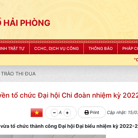
 HẢI PHÒNG
NINH TRẬT TỰ
CCHC, DỊCH VỤ CÔNG
THÔNG BÁO
PHÁP C
"CÔNG AN THÀNH PHỐ 
TRÀO THI ĐUA
yền tổ chức Đại hội Chi đoàn nhiệm kỳ 20
A
Print
Cập nhật: 15/0
ừa tổ chức thành công Đại hội Đại biểu nhiệm kỳ 2022-2