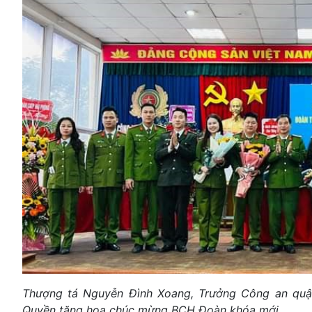
Thượng tá Nguyễn Đình Xoang, Trưởng Công an quậ
Quyền tặng hoa chúc mừng BCH Đoàn khóa mới