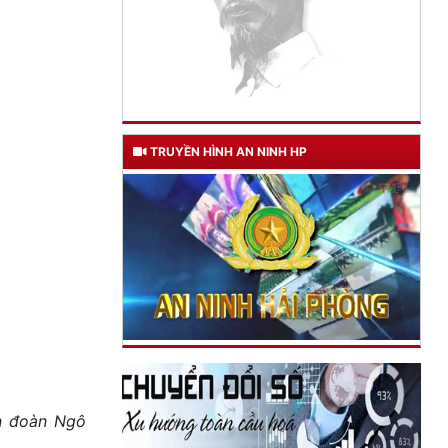
TRUYỀN HÌNH AN NINH HP
TƯ CÁCH
NGƯỜI CÔNG AN CÁCH MỆNH LÀ:
Đối với tự mình, phải
n đoàn Ngô
CẦN, KIỆM, LIÊM, CHÍNH