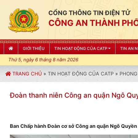
CỔNG THÔNG TIN ĐIỆN TỬ
CÔNG AN THÀNH PHỐ
GIỚI THIỆU
TIN HOẠT ĐỘNG CỦA CATP
TIN AN 
Thứ 5, ngày 6 tháng 8 năm 2026
TRANG CHỦ
»
TIN HOẠT ĐỘNG CỦA CATP
»
PHONG 
Đoàn thanh niên Công an quận Ngô Qu
Ban Chấp hành Đoàn cơ sở Công an quận Ngô Quyền v