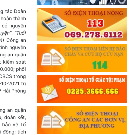
Đối với đồng sự, phải
ng tác Đoàn
THÂN ÁI GIÚP ĐỠ
 hoàn thành
Đối với chính phủ, phải
N có nguyện
TUYỆT ĐỐI TRUNG THÀNH
uyện”
,
“Tuổi
Đối với nhân dân, phải
TN) Công an
KÍNH TRỌNG LỄ PHÉP
tình nguyện
ông an quận
Đối với công việc, phải
t kiểm soát
TẬN TỤY
00.000; phối
Đối với địch, phải
 CBCS trong
CƯƠNG QUYẾT, KHÔN KHÉO
10-2021 trị
P Hải Phòng
Trích thư Chủ tịch Hồ Chí Minh
gửi Công an Khu XII,
ngày 11 tháng 3 năm 1948.
ông an quận
, đoàn kết,
à bảo vệ Tổ
 đồng; tích