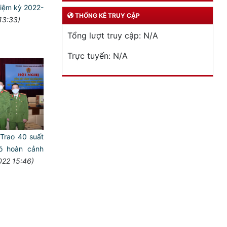
iệm kỳ 2022-
THỐNG KÊ TRUY CẬP
13:33)
Tổng lượt truy cập:
N/A
Trực tuyến:
N/A
Trao 40 suất
ó hoàn cảnh
022 15:46)