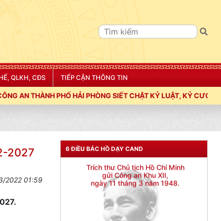
HẾ, QLKH, CĐS
TIẾP CẬN THÔNG TIN
HẢI PHÒNG SIẾT CHẶT KỶ LUẬT, KỶ CƯƠNG, ĐIỀU LỆNH; XÂY D
6 ĐIỀU BÁC HỒ DẠY CAND
22-2027
3/2022 01:59
027.