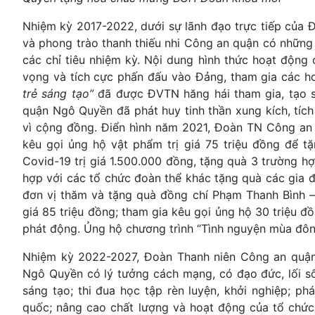
Nhiệm kỳ 2017-2022, dưới sự lãnh đạo trực tiếp của
và phong trào thanh thiếu nhi Công an quận có những 
các chỉ tiêu nhiệm kỳ. Nội dung hình thức hoạt động
vọng và tích cực phấn đấu vào Đảng, tham gia các h
trẻ sáng tạo”
đã được ĐVTN hăng hái tham gia, tạo s
quận Ngô Quyền đã phát huy tinh thần xung kích, tí
vì cộng đồng. Điển hình năm 2021, Đoàn TN Công an
kêu gọi ủng hộ vật phẩm trị giá 75 triệu đồng để t
Covid-19 trị giá 1.500.000 đồng, tặng quà 3 trường hợ
hợp với các tổ chức đoàn thể khác tặng quà các gia đ
đơn vị thăm và tặng quà đồng chí Phạm Thanh Bình 
giá 85 triệu đồng; tham gia kêu gọi ủng hộ 30 triệu 
phát động. Ủng hộ chương trình “Tình nguyện mùa đôn
Nhiệm kỳ 2022-2027, Đoàn Thanh niên Công an quận
Ngô Quyền có lý tưởng cách mạng, có đạo đức, lối số
sáng tạo; thi đua học tập rèn luyện, khởi nghiệp; ph
quốc; nâng cao chất lượng và hoạt động của tổ chức 