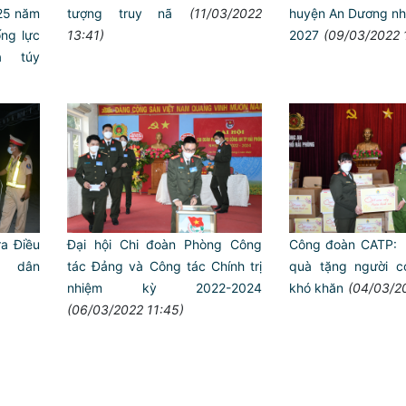
 25 năm
tượng truy nã
(11/03/2022
huyện An Dương nh
́ng lực
13:41)
2027
(09/03/2022 
 túy
a Điều
Đại hội Chi đoàn Phòng Công
Công đoàn CATP: 
n dân
tác Đảng và Công tác Chính trị
quà tặng người c
nhiệm kỳ 2022-2024
khó khăn
(04/03/2
(06/03/2022 11:45)