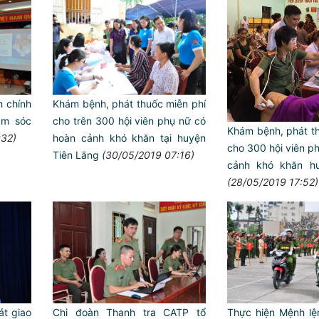
h chính
Khám bệnh, phát thuốc miễn phí
ăm sóc
cho trên 300 hội viên phụ nữ có
Khám bệnh, phát th
:32)
hoàn cảnh khó khăn tại huyện
cho 300 hội viên ph
Tiên Lãng
(30/05/2019 07:16)
cảnh khó khăn h
(28/05/2019 17:52)
́t giao
Chi đoàn Thanh tra CATP tổ
Thực hiện Mệnh lệ