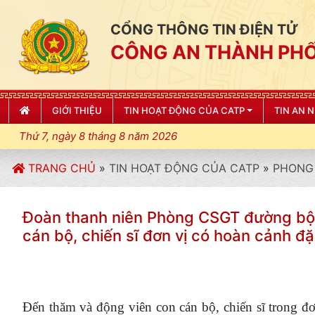
CỔNG THÔNG TIN ĐIỆN TỬ
CÔNG AN THÀNH PHỐ
GIỚI THIỆU
TIN HOẠT ĐỘNG CỦA CATP
TIN AN 
Thứ 7, ngày 8 tháng 8 năm 2026
TRANG CHỦ
»
TIN HOẠT ĐỘNG CỦA CATP
»
PHONG 
Đoàn thanh niên Phòng CSGT đường bộ 
cán bộ, chiến sĩ đơn vị có hoàn cảnh đặ
Đến thăm và động viên con cán bộ, chiến sĩ trong đơ