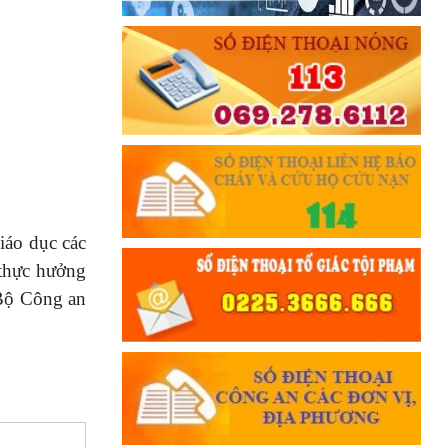
giáo dục các
t thực hưởng
 Bộ Công an