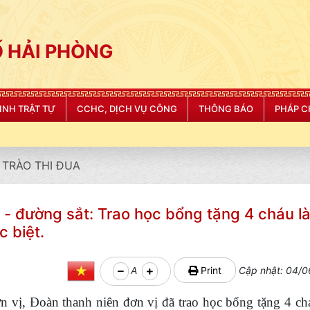
 HẢI PHÒNG
NINH TRẬT TỰ
CCHC, DỊCH VỤ CÔNG
THÔNG BÁO
PHÁP C
TRÀO THI ĐUA
- đường sắt: Trao học bổng tặng 4 cháu l
c biệt.
A
Print
Cập nhật: 04/0
n vị, Đoàn thanh niên đơn vị đã trao học bổng tặng 4 ch