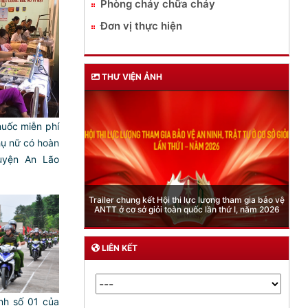
Phòng cháy chữa cháy
Đơn vị thực hiện
THƯ VIỆN ẢNH
uốc miễn phí
ụ nữ có hoàn
uyện An Lão
Phòng Quản lý xuất nhập cảnh: Hướng dẫn những
quy định mới trong lĩnh vực xuất cảnh, nhập cảnh
của công dân việt nam từ ngày 01/7/2026
LIÊN KẾT
nh số 01 của