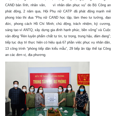
CAND bản lĩnh, nhân văn, vì nhân dân phục vụ” do Bộ Công an
phát động, 2 năm qua, Hội Phụ nữ CATP đã phát động mạnh mẽ
phong trào thi đua “Phụ nữ CAND học tập, làm theo tư tưởng, đạo
đức, phong cách Hồ Chí Minh; chủ động, trách nhiệm, kỷ cương,
sáng tạo vì ANTQ, xây dựng gia đình hạnh phúc, bền vững” và Cuộc
vận động “Rèn luyện phẩm chất tự tin, tự trọng, trung hậu, đảm đang”;
tiếp tục duy trì thực hiện có hiệu quả 67 phần việc phục vụ nhân dân,
13 công trình “phòng tiếp dân kiểu mẫu”, 29 bếp ăn tập thể tại Công
an các đơn vị, địa phương.