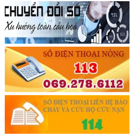
Đối với chính phủ, phải
TUYỆT ĐỐI TRUNG THÀNH
Đối với nhân dân, phải
KÍNH TRỌNG LỄ PHÉP
Đối với công việc, phải
TẬN TỤY
Đối với địch, phải
CƯƠNG QUYẾT, KHÔN KHÉO
Trích thư Chủ tịch Hồ Chí Minh
gửi Công an Khu XII,
ngày 11 tháng 3 năm 1948.