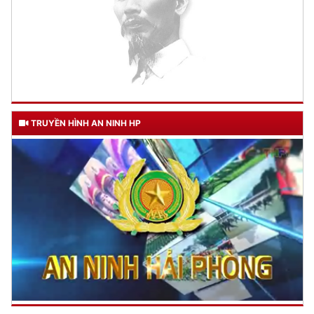
TRUYỀN HÌNH AN NINH HP
TƯ CÁCH
NGƯỜI CÔNG AN CÁCH MỆNH LÀ:
Đối với tự mình, phải
CẦN, KIỆM, LIÊM, CHÍNH
Đối với đồng sự, phải
THÂN ÁI GIÚP ĐỠ