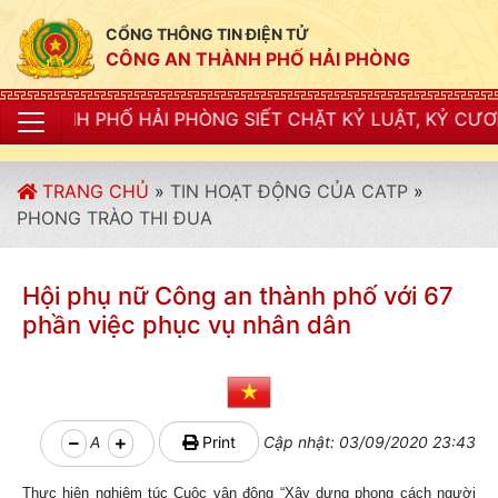
CỔNG THÔNG TIN ĐIỆN TỬ
CÔNG AN THÀNH PHỐ HẢI PHÒNG
 HẢI PHÒNG SIẾT CHẶT KỶ LUẬT, KỶ CƯƠNG, ĐIỀU LỆ
TRANG CHỦ
»
TIN HOẠT ĐỘNG CỦA CATP
»
PHONG TRÀO THI ĐUA
Hội phụ nữ Công an thành phố với 67
phần việc phục vụ nhân dân
A
Print
Cập nhật: 03/09/2020 23:43
Thực hiện nghiêm túc Cuộc vận động “Xây dựng phong cách người