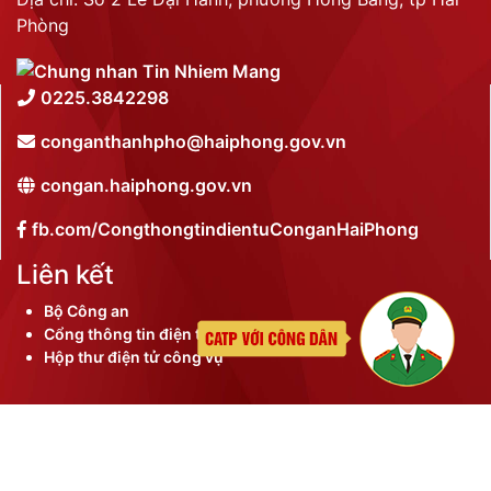
Phòng
0225.3842298
conganthanhpho@haiphong.gov.vn
congan.haiphong.gov.vn
fb.com/CongthongtindientuConganHaiPhong
Liên kết
Bộ Công an
Cổng thông tin điện tử thành phố
Hộp thư điện tử công vụ
©
2026 Bản quyền nội dung thuộc Công an thành phố
Hải Phòng