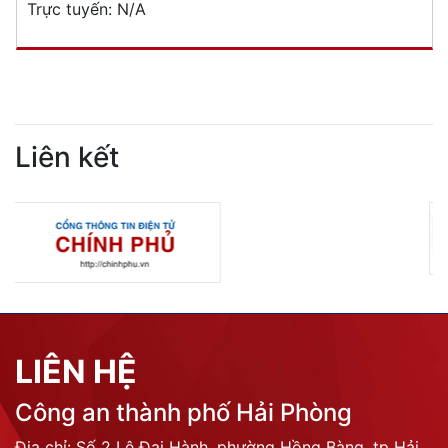
Trực tuyến:
N/A
Liên kết
LIÊN HỆ
Công an thành phố Hải Phòng
Địa chỉ: Số 2 Lê Đại Hành, phường Hồng Bàng, tp Hải