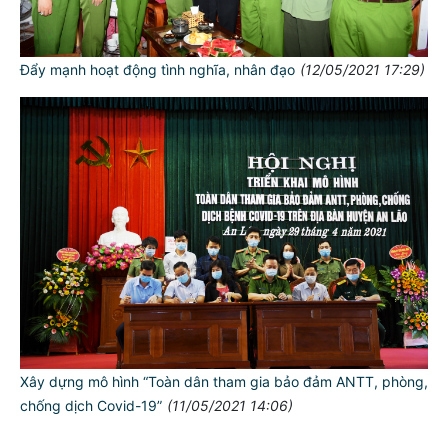
TƯ CÁCH
Đẩy mạnh hoạt động tình nghĩa, nhân đạo
(12/05/2021 17:29)
NGƯỜI CÔNG AN CÁCH MỆNH LÀ:
Đối với tự mình, phải
CẦN, KIỆM, LIÊM, CHÍNH
Đối với đồng sự, phải
THÂN ÁI GIÚP ĐỠ
Đối với chính phủ, phải
TUYỆT ĐỐI TRUNG THÀNH
Đối với nhân dân, phải
KÍNH TRỌNG LỄ PHÉP
Đối với công việc, phải
TẬN TỤY
Xây dựng mô hình “Toàn dân tham gia bảo đảm ANTT, phòng,
chống dịch Covid-19”
(11/05/2021 14:06)
Đối với địch, phải
CƯƠNG QUYẾT, KHÔN KHÉO