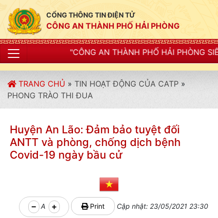
CỔNG THÔNG TIN ĐIỆN TỬ
CÔNG AN THÀNH PHỐ HẢI PHÒNG
"CÔNG AN THÀNH PHỐ HẢI PHÒNG SIẾT CHẶT KỶ LUẬT
TRANG CHỦ
»
TIN HOẠT ĐỘNG CỦA CATP
»
PHONG TRÀO THI ĐUA
Huyện An Lão: Đảm bảo tuyệt đối
ANTT và phòng, chống dịch bệnh
Covid-19 ngày bầu cử
A
Print
Cập nhật: 23/05/2021 23:30