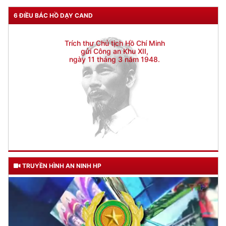
Trích thư Chủ tịch Hồ Chí Minh
6 ĐIỀU BÁC HỒ DẠY CAND
gửi Công an Khu XII,
ngày 11 tháng 3 năm 1948.
TRUYỀN HÌNH AN NINH HP