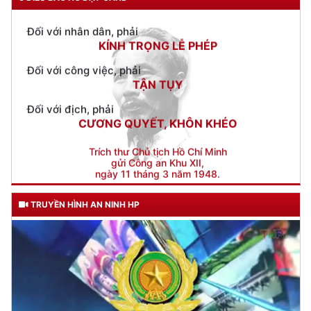
Đối với công việc, phải
TẬN TỤY
Đối với địch, phải
CƯƠNG QUYẾT, KHÔN KHÉO
Trích thư Chủ tịch Hồ Chí Minh
gửi Công an Khu XII,
ngày 11 tháng 3 năm 1948.
TRUYỀN HÌNH AN NINH HP