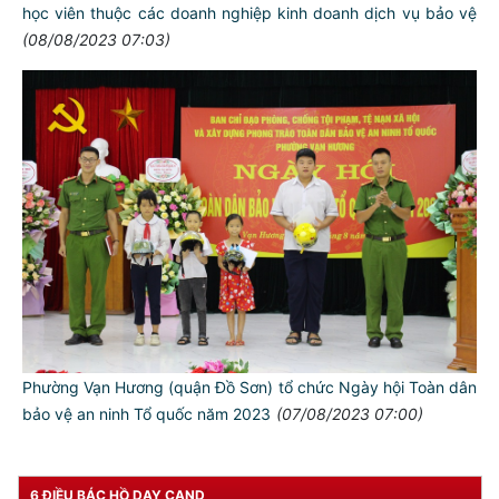
học viên thuộc các doanh nghiệp kinh doanh dịch vụ bảo vệ
(08/08/2023 07:03)
TƯ CÁCH
NGƯỜI CÔNG AN CÁCH MỆNH LÀ:
Đối với tự mình, phải
CẦN, KIỆM, LIÊM, CHÍNH
Đối với đồng sự, phải
THÂN ÁI GIÚP ĐỠ
Phường Vạn Hương (quận Đồ Sơn) tổ chức Ngày hội Toàn dân
Đối với chính phủ, phải
bảo vệ an ninh Tổ quốc năm 2023
(07/08/2023 07:00)
TUYỆT ĐỐI TRUNG THÀNH
Đối với nhân dân, phải
KÍNH TRỌNG LỄ PHÉP
6 ĐIỀU BÁC HỒ DẠY CAND