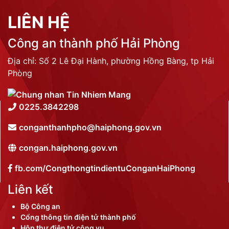
LIÊN HỆ
Công an thành phố Hải Phòng
Địa chỉ: Số 2 Lê Đại Hành, phường Hồng Bàng, tp Hải
Phòng
0225.3842298
conganthanhpho@haiphong.gov.vn
congan.haiphong.gov.vn
fb.com/CongthongtindientuConganHaiPhong
Liên kết
Bộ Công an
Cổng thông tin điện tử thành phố
Hộp thư điện tử công vụ