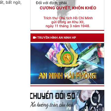
ất, bất ngờ,
Trích thư Chủ tịch Hồ Chí Minh
gửi Công an Khu XII,
ngày 11 tháng 3 năm 1948.
TRUYỀN HÌNH AN NINH HP