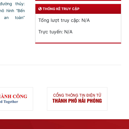
đường thủy:
THỐNG KÊ TRUY CẬP
ô hình “Bến
an toàn”
Tổng lượt truy cập:
N/A
Trực tuyến:
N/A