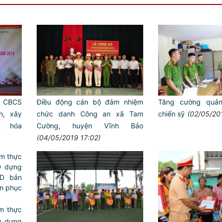
Điều động cán bộ đảm nhiệm
a CBCS
Tăng cường quả
chức danh Công an xã Tam
h, xây
chiến sỹ
(02/05/20
Cường, huyện Vĩnh Bảo
n hóa
(04/05/2019 17:02)
Trailer chung kết Hội thi lự
ANTT ở cơ sở giỏi toàn quố
m thực
y dựng