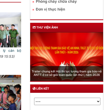
Phòng cháy chữa cháy
Đơn vị thực hiện
THƯ VIỆN ẢNH
n lý cán bộ
19 15:53)
Phòng Quản lý xuất nhập cảnh: Hướng dẫn những
c lượng tham gia bảo vệ
quy định mới trong lĩnh vực xuất cảnh, nhập cảnh
c lần thứ I, năm 2026
của công dân việt nam từ ngày 01/7/2026
LIÊN KẾT