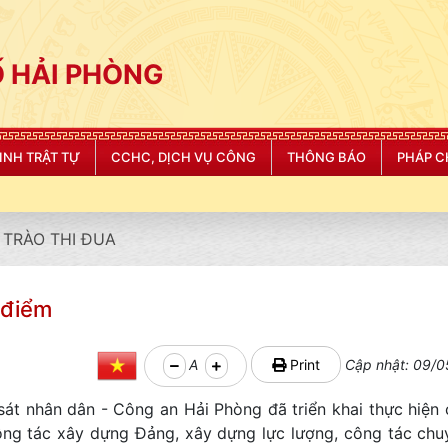
 HẢI PHÒNG
NINH TRẬT TỰ
CCHC, DỊCH VỤ CÔNG
THÔNG BÁO
PHÁP C
TRÀO THI ĐUA
g điểm
A
Print
Cập nhật: 09/0
sát nhân dân - Công an Hải Phòng đã triển khai thực hiện
g tác xây dựng Đảng, xây dựng lực lượng, công tác ch