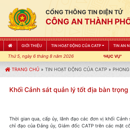
CỔNG THÔNG TIN ĐIỆN TỬ
CÔNG AN THÀNH PHỐ
GIỚI THIỆU
TIN HOẠT ĐỘNG CỦA CATP
TIN AN 
Thứ 5, ngày 6 tháng 8 năm 2026
TRANG CHỦ
»
TIN HOẠT ĐỘNG CỦA CATP
»
PHONG 
Khối Cảnh sát quản lý tốt địa bàn trọn
Thời gian qua, cấp ủy, lãnh đạo các đơn vị khối Cảnh 
chỉ đạo của Đảng ủy, Giám đốc CATP trên các mặt côn