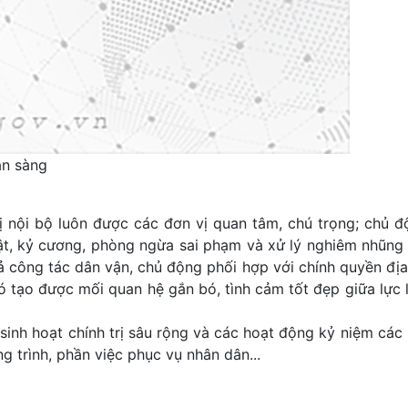
̃n sàng
trị nội bộ luôn được các đơn vị quan tâm, chú trọng; chủ 
 luật, kỷ cương, phòng ngừa sai phạm và xử lý nghiêm nhũng
quả công tác dân vận, chủ động phối hợp với chính quyền đị
 đó tạo được mối quan hệ gắn bó, tình cảm tốt đẹp giữa lự
sinh hoạt chính trị sâu rộng và các hoạt động kỷ niệm các 
ng trình, phần việc phục vụ nhân dân...