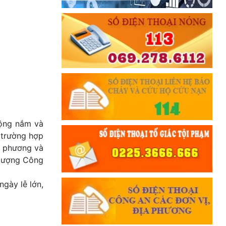
động nắm và
 trường hợp
a phương và
c lượng Công
ngày lễ lớn,