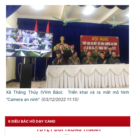
TƯ CÁCH
NGƯỜI CÔNG AN CÁCH MỆNH LÀ:
Đối với tự mình, phải
CẦN, KIỆM, LIÊM, CHÍNH
Đối với đồng sự, phải
THÂN ÁI GIÚP ĐỠ
Xã Thắng Thủy (Vĩnh Bảo): Triển khai và ra mắt mô hình
“Camera an ninh”
(03/12/2022 11:15)
Đối với chính phủ, phải
TUYỆT ĐỐI TRUNG THÀNH
Đối với nhân dân, phải
6 ĐIỀU BÁC HỒ DẠY CAND
KÍNH TRỌNG LỄ PHÉP