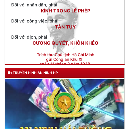
Đối với công việc, phải
TẬN TỤY
Đối với địch, phải
CƯƠNG QUYẾT, KHÔN KHÉO
Trích thư Chủ tịch Hồ Chí Minh
gửi Công an Khu XII,
ngày 11 tháng 3 năm 1948.
TRUYỀN HÌNH AN NINH HP