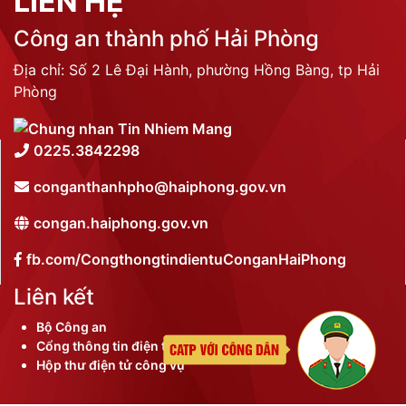
LIÊN HỆ
Công an thành phố Hải Phòng
Địa chỉ: Số 2 Lê Đại Hành, phường Hồng Bàng, tp Hải
Phòng
0225.3842298
conganthanhpho@haiphong.gov.vn
congan.haiphong.gov.vn
fb.com/CongthongtindientuConganHaiPhong
Liên kết
Bộ Công an
Cổng thông tin điện tử thành phố
Hộp thư điện tử công vụ