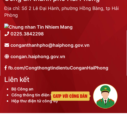
Địa chỉ: Số 2 Lê Đại Hành, phường Hồng Bàng, tp Hải
Phòng
0225.3842298
conganthanhpho@haiphong.gov.vn
congan.haiphong.gov.vn
fb.com/CongthongtindientuConganHaiPhong
Liên kết
Bộ Công an
Cổng thông tin điện tử thành phố
Hộp thư điện tử công vụ
©
2026 Bản quyền nội dung thuộc Công an thành phố