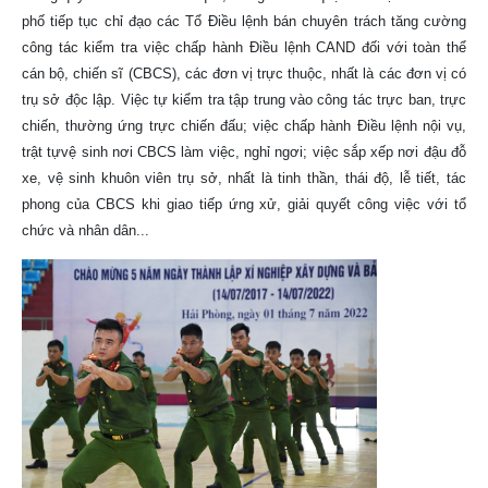
phố tiếp tục chỉ đạo các Tổ Điều lệnh bán chuyên trách tăng cường
công tác kiểm tra việc chấp hành Điều lệnh CAND đối với toàn thể
cán bộ, chiến sĩ (CBCS), các đơn vị trực thuộc, nhất là các đơn vị có
trụ sở độc lập. Việc tự kiểm tra tập trung vào công tác trực ban, trực
chiến, thường ứng trực chiến đấu; việc chấp hành Điều lệnh nội vụ,
trật tựvệ sinh nơi CBCS làm việc, nghỉ ngơi; việc sắp xếp nơi đậu đỗ
xe, vệ sinh khuôn viên trụ sở, nhất là tinh thần, thái độ, lễ tiết, tác
phong của CBCS khi giao tiếp ứng xử, giải quyết công việc với tổ
chức và nhân dân...