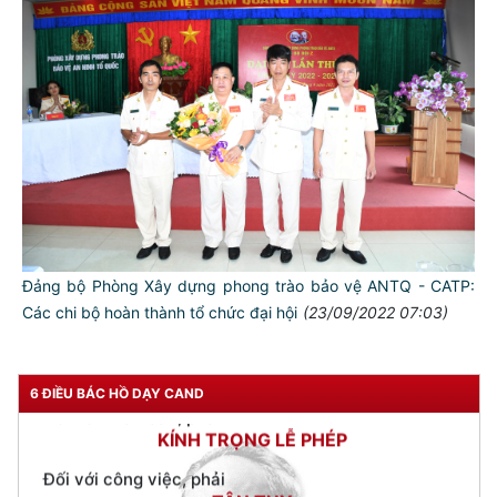
TƯ CÁCH
NGƯỜI CÔNG AN CÁCH MỆNH LÀ:
Đối với tự mình, phải
CẦN, KIỆM, LIÊM, CHÍNH
Đối với đồng sự, phải
THÂN ÁI GIÚP ĐỠ
Đối với chính phủ, phải
Đảng bộ Phòng Xây dựng phong trào bảo vệ ANTQ - CATP:
TUYỆT ĐỐI TRUNG THÀNH
Các chi bộ hoàn thành tổ chức đại hội
(23/09/2022 07:03)
Đối với nhân dân, phải
KÍNH TRỌNG LỄ PHÉP
6 ĐIỀU BÁC HỒ DẠY CAND
Đối với công việc, phải
TẬN TỤY
Đối với địch, phải
CƯƠNG QUYẾT, KHÔN KHÉO