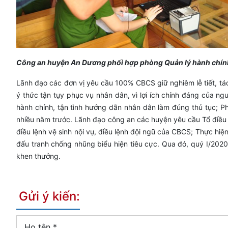
Công an huyện An Dương phối hợp phòng Quản lý hành chính
Lãnh đạo các đơn vị yêu cầu 100% CBCS giữ nghiêm lễ tiết, tác
ý thức tận tụy phục vụ nhân dân, vì lợi ích chính đáng của n
hành chính, tận tình hướng dẫn nhân dân làm đúng thủ tục; Ph
nhiều năm trước. Lãnh đạo công an các huyện yêu cầu Tổ điều 
điều lệnh vệ sinh nội vụ, điều lệnh đội ngũ của CBCS; Thực hiện
đấu tranh chống nhũng biểu hiện tiêu cực. Qua đó, quý I/202
khen thưởng.
Gửi ý kiến:
Họ tên
*