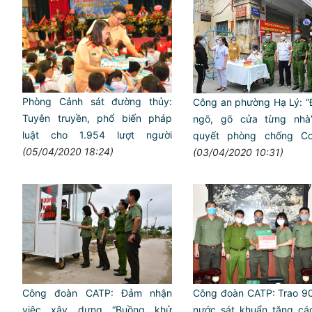
Phòng Cảnh sát đường thủy:
Công an phường Hạ Lý: “
Tuyên truyền, phổ biến pháp
ngõ, gõ cửa từng nhà”
luật cho 1.954 lượt người
quyết phòng chống Co
(05/04/2020 18:24)
(03/04/2020 10:31)
Công đoàn CATP: Đảm nhận
Công đoàn CATP: Trao 90
việc xây dựng “Buồng khử
nước sát khuẩn tặng cá