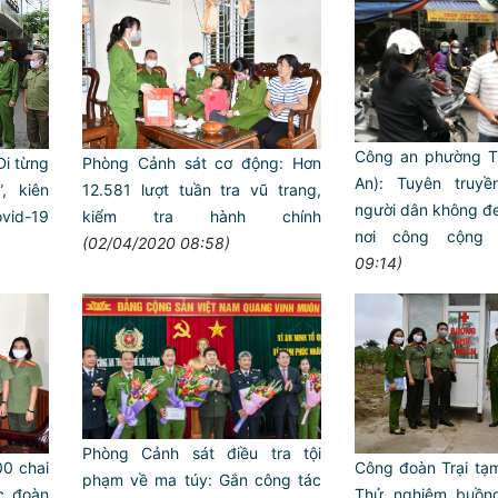
Công an phường T
Đi từng
Phòng Cảnh sát cơ động: Hơn
An): Tuyên truyền
, kiên
12.581 lượt tuần tra vũ trang,
người dân không đ
vid-19
kiểm tra hành chính
nơi công cộng
(02/04/2020 08:58)
09:14)
Phòng Quản lý xuất nhập cả
quy định mới trong lĩnh vực 
của công dân việt nam t
Phòng Cảnh sát điều tra tội
0 chai
Công đoàn Trại ta
phạm về ma túy: Gắn công tác
c đoàn
Thử nghiệm buồn