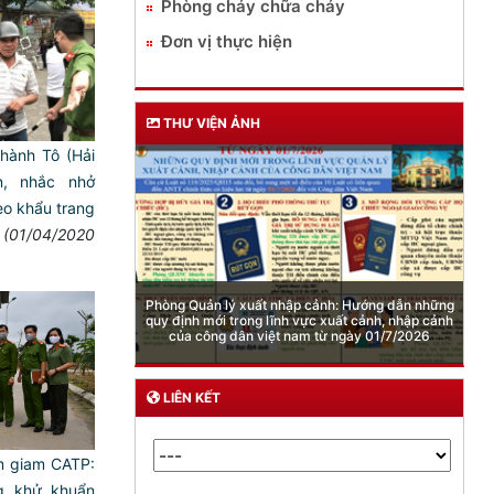
Phòng cháy chữa cháy
Đơn vị thực hiện
THƯ VIỆN ẢNH
hành Tô (Hải
, nhắc nhở
eo khẩu trang
(01/04/2020
nh: Hướng dẫn những
xuất cảnh, nhập cảnh
ừ ngày 01/7/2026
Cảnh báo việc sử dụng “Pod chill” chứa Etomidate
LIÊN KẾT
̣m giam CATP:
g khử khuẩn