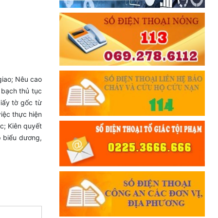
giao; Nêu cao
 bạch thủ tục
iấy tờ gốc từ
iệc thực hiện
ác; Kiên quyết
p biểu dương,