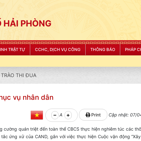
 HẢI PHÒNG
NINH TRẬT TỰ
CCHC, DỊCH VỤ CÔNG
THÔNG BÁO
PHÁP C
TRÀO THI ĐUA
phục vụ nhân dân
A
Print
Cập nhật: 07/0
g cường quán triệt đến toàn thể CBCS thực hiện nghiêm túc các th
 tắc ứng xử của CAND, gắn với việc thực hiện Cuộc vận động “X