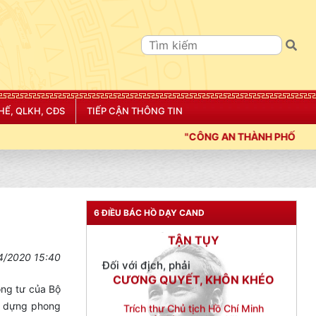
Đối với tự mình, phải
CẦN, KIỆM, LIÊM, CHÍNH
Đối với đồng sự, phải
THÂN ÁI GIÚP ĐỠ
Đối với chính phủ, phải
HẾ, QLKH, CĐS
TIẾP CẬN THÔNG TIN
TUYỆT ĐỐI TRUNG THÀNH
"CÔNG AN THÀNH PHỐ HẢI PHÒNG SIẾT CHẶT KỶ
Đối với nhân dân, phải
KÍNH TRỌNG LỄ PHÉP
Đối với công việc, phải
TẬN TỤY
6 ĐIỀU BÁC HỒ DẠY CAND
Đối với địch, phải
CƯƠNG QUYẾT, KHÔN KHÉO
4/2020 15:40
Trích thư Chủ tịch Hồ Chí Minh
gửi Công an Khu XII,
ông tư của Bộ
ngày 11 tháng 3 năm 1948.
ây dựng phong