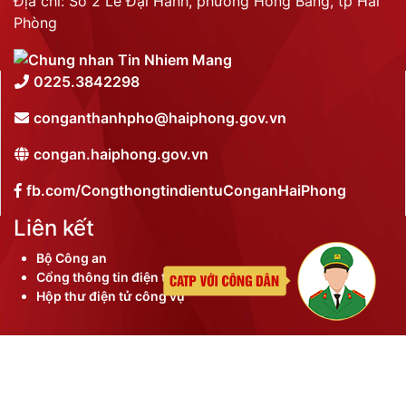
Địa chỉ: Số 2 Lê Đại Hành, phường Hồng Bàng, tp Hải
Phòng
0225.3842298
conganthanhpho@haiphong.gov.vn
congan.haiphong.gov.vn
fb.com/CongthongtindientuConganHaiPhong
Liên kết
Bộ Công an
Cổng thông tin điện tử thành phố
Hộp thư điện tử công vụ
©
2026 Bản quyền nội dung thuộc Công an thành phố
Hải Phòng