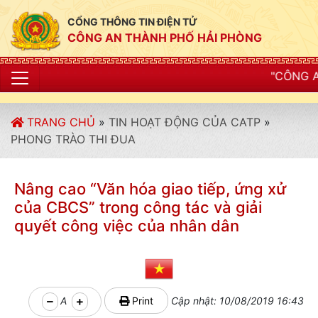
CỔNG THÔNG TIN ĐIỆN TỬ
CÔNG AN THÀNH PHỐ HẢI PHÒNG
"CÔNG AN THÀNH PHỐ HẢI
TRANG CHỦ
»
TIN HOẠT ĐỘNG CỦA CATP
»
PHONG TRÀO THI ĐUA
Nâng cao “Văn hóa giao tiếp, ứng xử
của CBCS” trong công tác và giải
quyết công việc của nhân dân
A
Print
Cập nhật: 10/08/2019 16:43