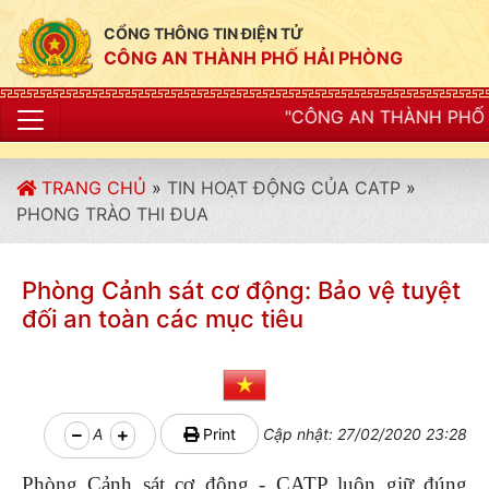
CỔNG THÔNG TIN ĐIỆN TỬ
CÔNG AN THÀNH PHỐ HẢI PHÒNG
"CÔNG AN THÀNH PHỐ HẢI PHÒNG SIẾT C
TRANG CHỦ
»
TIN HOẠT ĐỘNG CỦA CATP
»
PHONG TRÀO THI ĐUA
Phòng Cảnh sát cơ động: Bảo vệ tuyệt
đối an toàn các mục tiêu
A
Print
Cập nhật: 27/02/2020 23:28
Phòng Cảnh sát cơ động - CATP luôn giữ đúng