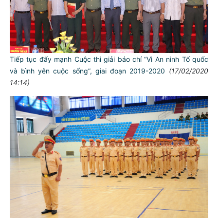
Tiếp tục đẩy mạnh Cuộc thi giải báo chí “Vì An ninh Tổ quốc
và bình yên cuộc sống”, giai đoạn 2019-2020
(17/02/2020
14:14)
TƯ CÁCH
NGƯỜI CÔNG AN CÁCH MỆNH LÀ:
Đối với tự mình, phải
CẦN, KIỆM, LIÊM, CHÍNH
Đối với đồng sự, phải
THÂN ÁI GIÚP ĐỠ
Đối với chính phủ, phải
TUYỆT ĐỐI TRUNG THÀNH
Đối với nhân dân, phải