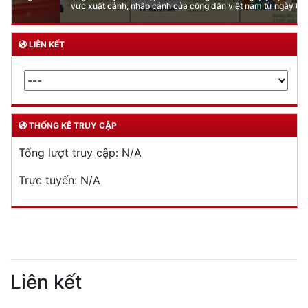
vực xuất cảnh, nhập cảnh của công dân việt nam từ ngày 01/7/2026
LIÊN KẾT
THỐNG KÊ TRUY CẬP
Tổng lượt truy cập:
N/A
Trực tuyến:
N/A
Liên kết