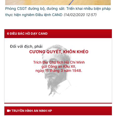
KÍNH TRỌNG LỄ PHÉP
Phòng CSGT đường bộ, đường sắt: Triển khai nhiều biện pháp
Đối với công việc, phải
thực hiện nghiêm Điều lệnh CAND
(14/02/2020 12:57)
TẬN TỤY
Đối với địch, phải
CƯƠNG QUYẾT, KHÔN KHÉO
6 ĐIỀU BÁC HỒ DẠY CAND
Trích thư Chủ tịch Hồ Chí Minh
gửi Công an Khu XII,
ngày 11 tháng 3 năm 1948.
TRUYỀN HÌNH AN NINH HP