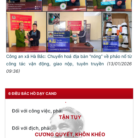
TƯ CÁCH
NGƯỜI CÔNG AN CÁCH MỆNH LÀ:
Đối với tự mình, phải
CẦN, KIỆM, LIÊM, CHÍNH
Đối với đồng sự, phải
THÂN ÁI GIÚP ĐỠ
Đối với chính phủ, phải
Công an xã Hà Bắc: Chuyển hoá địa bàn “nóng” về pháo nổ từ
TUYỆT ĐỐI TRUNG THÀNH
công tác vận động, giao nộp, tuyên truyền
(13/01/2026
09:36)
Đối với nhân dân, phải
KÍNH TRỌNG LỄ PHÉP
Đối với công việc, phải
6 ĐIỀU BÁC HỒ DẠY CAND
TẬN TỤY
Đối với địch, phải
CƯƠNG QUYẾT, KHÔN KHÉO
Trích thư Chủ tịch Hồ Chí Minh
gửi Công an Khu XII,
ngày 11 tháng 3 năm 1948.