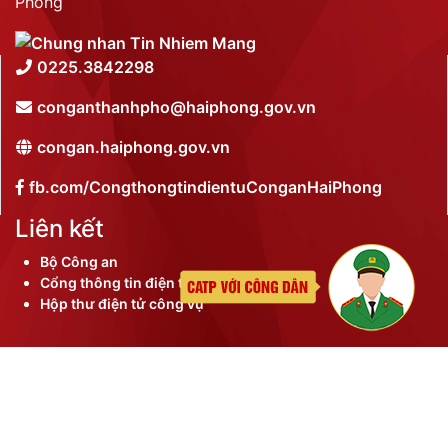
Phòng
0225.3842298
conganthanhpho@haiphong.gov.vn
congan.haiphong.gov.vn
fb.com/CongthongtindientuConganHaiPhong
Liên kết
Bộ Công an
Cổng thông tin điện tử thành phố
Hộp thư điện tử công vụ
©
2026 Bản quyền nội dung thuộc Công an thành phố
Hải Phòng