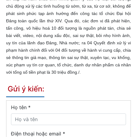
chủ động xử lý các tình huống từ sớm, từ xa, từ cơ sở, không để
phát sinh phức tạp ảnh hưởng đến công tác tổ chức Đại hội
Đảng toàn quốc lần thứ XIV. Qua đó, các đơn vị đã phát hiện,
tấn công, vô hiệu hoá 10 đối tượng là nguồn phát tán, chia sẻ
bài viết, video, nội dung xấu độc, sai sự thật, bôi nhọ hình ảnh,
uy tín của lãnh đạo Đảng, Nhà nước; ra 04 Quyết định xử lý vi
phạm hành chính đối với 04 đối tượng về hành vi cung cấp, chia
sẻ thông tin giả mạo, thông tin sai sự thật, xuyên tạc, vu khống,
xúc phạm uy tín cơ quan, tổ chức, danh dự nhân phẩm cá nhân
với tổng số tiền phạt là 30 triệu đồng./.
Gửi ý kiến:
Họ tên
*
Điện thoại hoặc email *