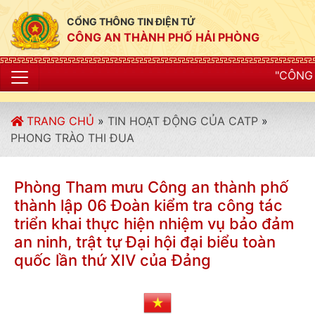
CỔNG THÔNG TIN ĐIỆN TỬ
CÔNG AN THÀNH PHỐ HẢI PHÒNG
"CÔNG AN THÀNH PHỐ HẢ
TRANG CHỦ
»
TIN HOẠT ĐỘNG CỦA CATP
»
PHONG TRÀO THI ĐUA
Phòng Tham mưu Công an thành phố
thành lập 06 Đoàn kiểm tra công tác
triển khai thực hiện nhiệm vụ bảo đảm
an ninh, trật tự Đại hội đại biểu toàn
quốc lần thứ XIV của Đảng