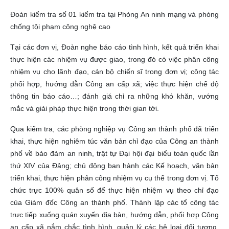
Đoàn kiểm tra số 01 kiểm tra tại Phòng An ninh mạng và phòng
chống tội phạm công nghệ cao
Tại các đơn vị, Đoàn nghe báo cáo tình hình, kết quả triển khai
thực hiện các nhiệm vụ được giao, trong đó có việc phân công
nhiệm vụ cho lãnh đạo, cán bộ chiến sĩ trong đơn vị; công tác
phối hợp, hướng dẫn Công an cấp xã; việc thực hiện chế độ
thông tin báo cáo…; đánh giá chỉ ra những khó khăn, vướng
mắc và giải pháp thực hiện trong thời gian tới.
Qua kiểm tra, các phòng nghiệp vụ Công an thành phố đã triển
khai, thực hiện nghiêm túc văn bản chỉ đạo của Công an thành
phố về bảo đảm an ninh, trật tự Đại hội đại biểu toàn quốc lần
thứ XIV của Đảng; chủ động ban hành các Kế hoạch, văn bản
triển khai, thực hiện phân công nhiệm vụ cụ thể trong đơn vị. Tổ
chức trực 100% quân số để thực hiện nhiệm vụ theo chỉ đạo
của Giám đốc Công an thành phố. Thành lập các tổ công tác
trực tiếp xuống quán xuyến địa bàn, hướng dẫn, phối hợp Công
an cấp xã nắm chắc tình hình, quản lý các hệ loại đối tượng,