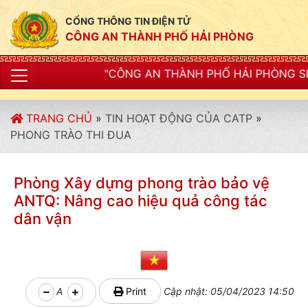
CỔNG THÔNG TIN ĐIỆN TỬ
CÔNG AN THÀNH PHỐ HẢI PHÒNG
"CÔNG AN THÀNH PHỐ HẢI PHÒNG SIẾT CHẶT KỶ LUẬT
TRANG CHỦ
»
TIN HOẠT ĐỘNG CỦA CATP
»
PHONG TRÀO THI ĐUA
Phòng Xây dựng phong trào bảo vệ
ANTQ: Nâng cao hiệu quả công tác
dân vận
A
Print
Cập nhật: 05/04/2023 14:50