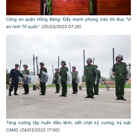
Công an quận Hồng Bàng: Đẩy mạnh phong trào thi đua “Vì
TƯ CÁCH
an ninh Tổ quốc"
(25/03/2023 07:26)
NGƯỜI CÔNG AN CÁCH MỆNH LÀ:
Đối với tự mình, phải
CẦN, KIỆM, LIÊM, CHÍNH
Đối với đồng sự, phải
THÂN ÁI GIÚP ĐỠ
Đối với chính phủ, phải
TUYỆT ĐỐI TRUNG THÀNH
Đối với nhân dân, phải
KÍNH TRỌNG LỄ PHÉP
Đối với công việc, phải
TẬN TỤY
Tăng cường tập huấn điều lệnh, siết chặt kỷ cương, kỷ luật
CAND
(24/03/2023 17:00)
Đối với địch, phải