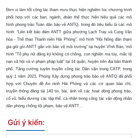
Đơn vị làm tốt công tác tham mưu thực hiện nghiêm túc chương trình
phối hợp với các ban, ngành, đoàn thể thực hiện hiệu quả các mô
hình phong trào Toàn dân bảo vệ ANTQ, trong đó tiêu biểu là các mô
hình: “Liên kết bảo đảm ANTT giữa phường Lạch Tray và Cung Văn
hóa - Thể thao Thanh niên Hải Phòng”, mô hình “Hội Nông dân thạm
gia giữ gìn ANTT gắn với bảo vệ môi trường” tại huyệrì Vĩnh Bảo, 'mô
hình “Tổ phụ nữ đăng ký không có chồng, con nghiện ma túy, mắc tệ
nạn xã hội và vi phạm pháp luật” tại 14 quận, huyện trên địa bàn thành
phố. Tăng cường tuyên truyền công tác Dân vận trong CATP, trong
quý 1 năm 2023, Phòng Xây dựng phong trào bảo vệ ANTQ đã phối
hợp với Chuyên đề An ninh Hải Phòng và các cơ quan báo chí,
truyền thông đăng tải 140 tin, bài, ảnh về các hoạt động phong trào,
cổ vũ, biểu dương các tập thể, cá nhân trong công tác vận động nhân
dân phòng chống tội phạm, bảo vệ ANTT...
Gửi ý kiến: