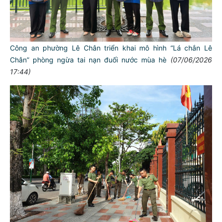
Hải Phòng xanh - sạch - đẹp”
(08/06/2026 11:12)
Công an phường Lê Chân triển khai mô hình “Lá chắn Lê
Chân” phòng ngừa tai nạn đuối nước mùa hè
(07/06/2026
17:44)