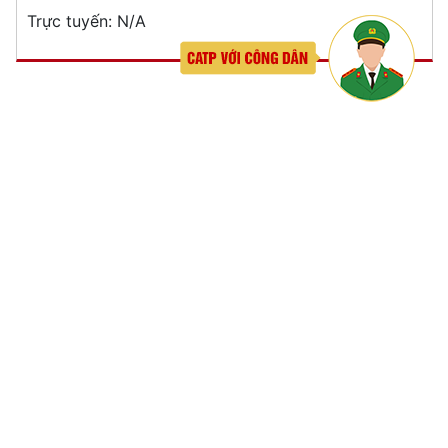
Phòng Quản lý xuất nhập cảnh: Hướng dẫn những quy định mới trong lĩnh
vực xuất cảnh, nhập cảnh của công dân việt nam từ ngày 01/7/2026
LIÊN KẾT
THỐNG KÊ TRUY CẬP
Tổng lượt truy cập:
N/A
Trực tuyến:
N/A
Liên kết