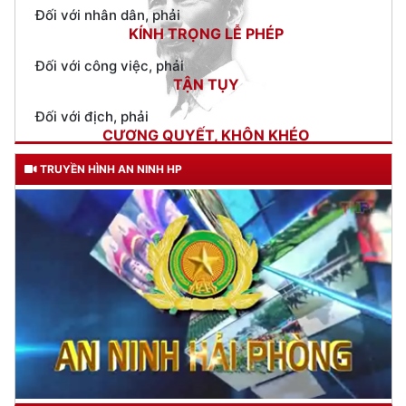
TƯ CÁCH
NGƯỜI CÔNG AN CÁCH MỆNH LÀ:
09:47)
Đối với tự mình, phải
Phường Thiên Hương ra mắt mô hình Khu công nghiệp Nam
CẦN, KIỆM, LIÊM, CHÍNH
Cầu Kiền không ma túy
(03/06/2026 18:10)
Đối với đồng sự, phải
THÂN ÁI GIÚP ĐỠ
6 ĐIỀU BÁC HỒ DẠY CAND
Đối với chính phủ, phải
TUYỆT ĐỐI TRUNG THÀNH
Đối với nhân dân, phải
KÍNH TRỌNG LỄ PHÉP
Đối với công việc, phải
TẬN TỤY
Đối với địch, phải
CƯƠNG QUYẾT, KHÔN KHÉO
Trích thư Chủ tịch Hồ Chí Minh
gửi Công an Khu XII,
ngày 11 tháng 3 năm 1948.