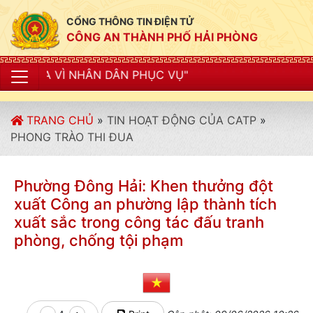
CỔNG THÔNG TIN ĐIỆN TỬ
CÔNG AN THÀNH PHỐ HẢI PHÒNG
NHÂN DÂN PHỤC VỤ"
TRANG CHỦ
»
TIN HOẠT ĐỘNG CỦA CATP
»
PHONG TRÀO THI ĐUA
Phường Đông Hải: Khen thưởng đột
xuất Công an phường lập thành tích
xuất sắc trong công tác đấu tranh
phòng, chống tội phạm