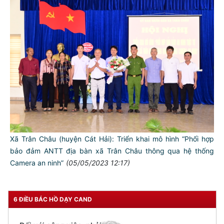
TƯ CÁCH
NGƯỜI CÔNG AN CÁCH MỆNH LÀ:
Đối với tự mình, phải
CẦN, KIỆM, LIÊM, CHÍNH
Đối với đồng sự, phải
THÂN ÁI GIÚP ĐỠ
Đối với chính phủ, phải
TUYỆT ĐỐI TRUNG THÀNH
Xã Trân Châu (huyện Cát Hải): Triển khai mô hình “Phối hợp
Đối với nhân dân, phải
bảo đảm ANTT địa bàn xã Trân Châu thông qua hệ thống
KÍNH TRỌNG LỄ PHÉP
Camera an ninh”
(05/05/2023 12:17)
Đối với công việc, phải
TẬN TỤY
6 ĐIỀU BÁC HỒ DẠY CAND
Đối với địch, phải
CƯƠNG QUYẾT, KHÔN KHÉO