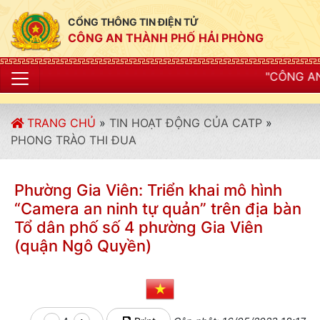
CỔNG THÔNG TIN ĐIỆN TỬ
CÔNG AN THÀNH PHỐ HẢI PHÒNG
"CÔNG AN THÀNH PHỐ HẢI PHÒNG
TRANG CHỦ
»
TIN HOẠT ĐỘNG CỦA CATP
»
PHONG TRÀO THI ĐUA
Phường Gia Viên: Triển khai mô hình
“Camera an ninh tự quản” trên địa bàn
Tổ dân phố số 4 phường Gia Viên
(quận Ngô Quyền)