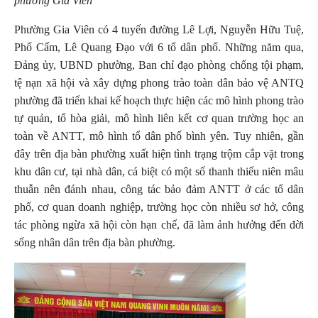
phường Gia Viên
Phường Gia Viên có 4 tuyến đường Lê Lợi, Nguyễn Hữu Tuệ,
Phố Cấm, Lê Quang Đạo với 6 tổ dân phố. Những năm qua,
Đảng ủy, UBND phường, Ban chỉ đạo phòng chống tội phạm,
tệ nạn xã hội và xây dựng phong trào toàn dân bảo vệ ANTQ
phường đã triển khai kế hoạch thực hiện các mô hình phong trào
tự quản, tổ hòa giải, mô hình liên kết cơ quan trường học an
toàn về ANTT, mô hình tổ dân phố bình yên. Tuy nhiên, gần
đây trên địa bàn phường xuất hiện tình trạng trộm cắp vặt trong
khu dân cư, tại nhà dân, cá biệt có một số thanh thiếu niên mâu
thuẫn nên đánh nhau, công tác bảo đảm ANTT ở các tổ dân
phố, cơ quan doanh nghiệp, trường học còn nhiều sơ hở, công
tác phòng ngừa xã hội còn hạn chế, đã làm ảnh hưởng đến đời
sống nhân dân trên địa bàn phường.