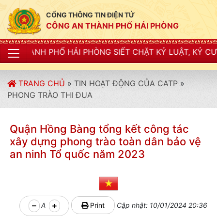
CỔNG THÔNG TIN ĐIỆN TỬ
CÔNG AN THÀNH PHỐ HẢI PHÒNG
 SIẾT CHẶT KỶ LUẬT, KỶ CƯƠNG, ĐIỀU LỆNH; XÂY DỰN
TRANG CHỦ
»
TIN HOẠT ĐỘNG CỦA CATP
»
PHONG TRÀO THI ĐUA
Quận Hồng Bàng tổng kết công tác
xây dựng phong trào toàn dân bảo vệ
an ninh Tổ quốc năm 2023
A
Print
Cập nhật: 10/01/2024 20:36