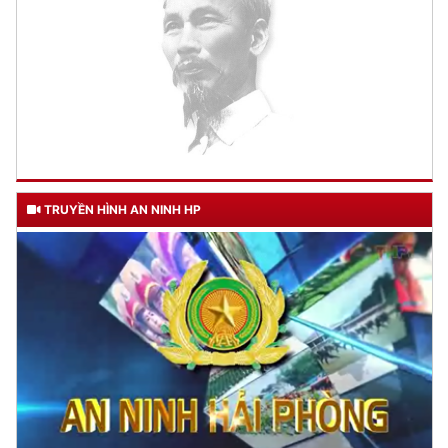
TRUYỀN HÌNH AN NINH HP
TƯ CÁCH
NGƯỜI CÔNG AN CÁCH MỆNH LÀ:
Đối với tự mình, phải
CẦN, KIỆM, LIÊM, CHÍNH
Đối với đồng sự, phải
THÂN ÁI GIÚP ĐỠ