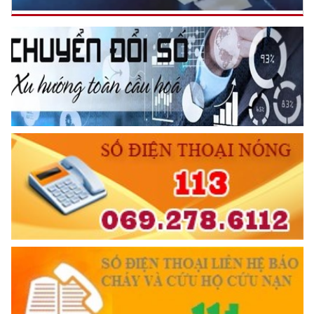
Đối với chính phủ, phải
TUYỆT ĐỐI TRUNG THÀNH
Đối với nhân dân, phải
KÍNH TRỌNG LỄ PHÉP
Đối với công việc, phải
TẬN TỤY
Đối với địch, phải
CƯƠNG QUYẾT, KHÔN KHÉO
Trích thư Chủ tịch Hồ Chí Minh
gửi Công an Khu XII,
ngày 11 tháng 3 năm 1948.