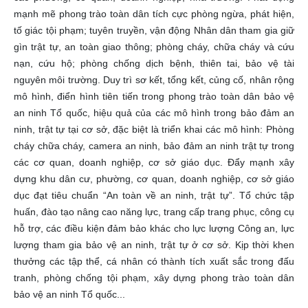
mạnh mẽ phong trào toàn dân tích cực phòng ngừa, phát hiện,
tố giác tội phạm; tuyên truyền, vận động Nhân dân tham gia giữ
gìn trật tự, an toàn giao thông; phòng cháy, chữa cháy và cứu
nạn, cứu hộ; phòng chống dịch bệnh, thiên tai, bảo vệ tài
nguyên môi trường. Duy trì sơ kết, tổng kết, củng cố, nhân rộng
mô hình, điển hình tiên tiến trong phong trào toàn dân bảo vệ
an ninh Tổ quốc, hiệu quả của các mô hình trong bảo đảm an
ninh, trật tự tại cơ sở, đặc biệt là triển khai các mô hình: Phòng
cháy chữa cháy, camera an ninh, bảo đảm an ninh trật tự trong
các cơ quan, doanh nghiệp, cơ sở giáo dục. Đẩy mạnh xây
dựng khu dân cư, phường, cơ quan, doanh nghiệp, cơ sở giáo
dục đạt tiêu chuẩn “An toàn về an ninh, trật tự”. Tổ chức tập
huấn, đào tạo nâng cao năng lực, trang cấp trang phục, công cụ
hỗ trợ, các điều kiện đảm bảo khác cho lực lượng Công an, lực
lượng tham gia bảo vệ an ninh, trật tự ở cơ sở. Kịp thời khen
thưởng các tập thể, cá nhân có thành tích xuất sắc trong đấu
tranh, phòng chống tội phạm, xây dựng phong trào toàn dân
bảo vệ an ninh Tổ quốc...