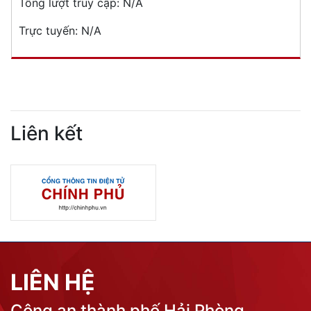
Tổng lượt truy cập:
N/A
Trực tuyến:
N/A
Liên kết
LIÊN HỆ
Công an thành phố Hải Phòng