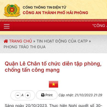
CỔNG THÔNG TIN ĐIỆN TỬ
CÔNG AN THÀNH PHỐ HẢI PHÒNG
"CÔNG AN THÀNH PHỐ HẢI 
TRANG CHỦ
»
TIN HOẠT ĐỘNG CỦA CATP
»
PHONG TRÀO THI ĐUA
Quận Lê Chân tổ chức diễn tập phòng,
chống tấn công mạng
A
Print
Cập nhật: 21/10/2023 21:29
Sáng ngày 20/10/2023, Thực hiện Nghị quyết số 30-