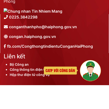
Phòng
0225.3842298
conganthanhpho@haiphong.gov.vn
congan.haiphong.gov.vn
fb.com/CongthongtindientuConganHaiPhong
Liên kết
Bộ Công an
Cổng thông tin điện tử thành phố
Hộp thư điện tử công vụ
©
2026 Bản quyền nội dung thuộc Công an thành phố
Hải Phòng