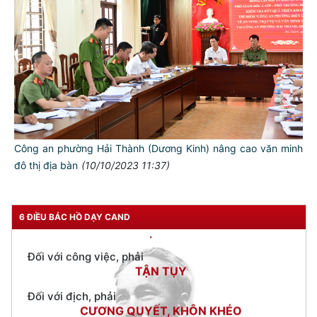
NGƯỜI CÔNG AN CÁCH MỆNH LÀ:
Đối với tự mình, phải
CẦN, KIỆM, LIÊM, CHÍNH
Đối với đồng sự, phải
THÂN ÁI GIÚP ĐỠ
Đối với chính phủ, phải
TUYỆT ĐỐI TRUNG THÀNH
Công an phường Hải Thành (Dương Kinh) nâng cao văn minh
Đối với nhân dân, phải
đô thị địa bàn
(10/10/2023 11:37)
KÍNH TRỌNG LỄ PHÉP
Đối với công việc, phải
TẬN TỤY
6 ĐIỀU BÁC HỒ DẠY CAND
Đối với địch, phải
CƯƠNG QUYẾT, KHÔN KHÉO
Trích thư Chủ tịch Hồ Chí Minh
gửi Công an Khu XII,
ngày 11 tháng 3 năm 1948.