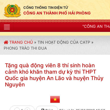
CỔNG THÔNG TIN ĐIỆN TỬ
CÔNG AN THÀNH PHỐ HẢI PHÒNG
"CÔNG AN THÀNH PHỐ HẢI PHÒNG
TRANG CHỦ
»
TIN HOẠT ĐỘNG CỦA CATP
»
PHONG TRÀO THI ĐUA
Tặng quà động viên 8 thí sinh hoàn
cảnh khó khăn tham dự kỳ thi THPT
Quốc gia huyện An Lão và huyện Thủy
Nguyên