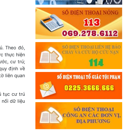
ú. Theo đó,
ức thực hiện
ớc, cư trú;
quy định về
tờ liên quan
 tục cư trú
 nối dữ liệu