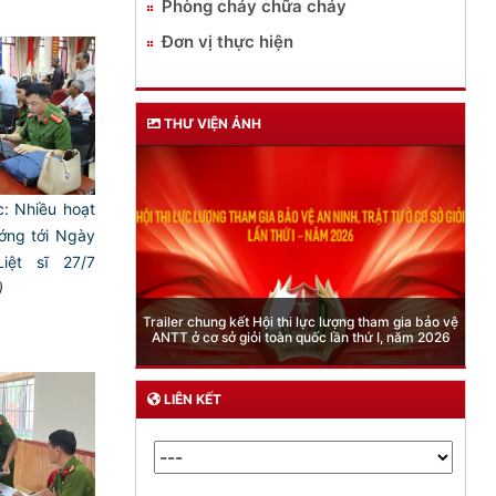
Phòng cháy chữa cháy
Đơn vị thực hiện
THƯ VIỆN ẢNH
: Nhiều hoạt
ớng tới Ngày
iệt sĩ 27/7
)
Phòng Quản lý xuất nhập cảnh: Hướng dẫn những
quy định mới trong lĩnh vực xuất cảnh, nhập cảnh
của công dân việt nam từ ngày 01/7/2026
LIÊN KẾT