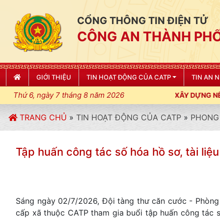
CỔNG THÔNG TIN ĐIỆN TỬ
CÔNG AN THÀNH PHỐ
GIỚI THIỆU
TIN HOẠT ĐỘNG CỦA CATP
TIN AN 
Thứ 6, ngày 7 tháng 8 năm 2026
ẬT, KỶ CƯƠNG, ĐIỀU LỆNH; XÂY DỰNG NẾP SỐNG VĂN HÓA VÌ N
TRANG CHỦ
»
TIN HOẠT ĐỘNG CỦA CATP
»
PHONG 
Tập huấn công tác số hóa hồ sơ, tài liệu
Sáng ngày 02/7/2026, Đội tàng thư căn cước - Phòng 
cấp xã thuộc CATP tham gia buổi tập huấn công tác số