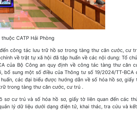
xã thuộc CATP Hải Phòng
đến công tác lưu trữ hồ sơ trong tàng thư căn cước, cư tr
hính về trật tự xã hội đã tập huấn về các nội dung: Tổ ch
CA của Bộ Công an quy định về công tác tàng thư căn cư
, bổ sung một số điều của Thông tư số 19/2024/TT-BCA 
 huấn, các đại biểu được hướng dẫn về số hóa hồ sơ, giấy 
rữ trong tàng thư căn cước, cư trú .
 sơ cư trú và số hóa hồ sơ, giấy tờ liên quan đến các thủ
uản lý dữ liệu dưới dạng điện tử, khai thác, tra cứu và kết