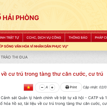
 HẢI PHÒNG
NINH TRẬT TỰ
CCHC, DỊCH VỤ CÔNG
THÔNG BÁO
PHÁP C
HÂN DÂN PHỤC VỤ"
TRÀO THI ĐUA
 về cư trú trong tàng thư căn cước, cư trú
A
Print
Cập nhật: 02/0
Cảnh sát Quản lý hành chính về trật tự xã hội - CATP và 
 hóa hồ sơ, tài liệu về cư trú trong tàng thư căn cước, cư