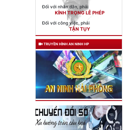
Đối với công việc, phải
TẬN TỤY
Đối với địch, phải
CƯƠNG QUYẾT, KHÔN KHÉO
Trích thư Chủ tịch Hồ Chí Minh
gửi Công an Khu XII,
TRUYỀN HÌNH AN NINH HP
ngày 11 tháng 3 năm 1948.