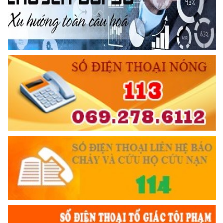
Đối với chính phủ, phải
TUYỆT ĐỐI TRUNG THÀNH
Đối với nhân dân, phải
KÍNH TRỌNG LỄ PHÉP
Đối với công việc, phải
TẬN TỤY
Đối với địch, phải
CƯƠNG QUYẾT, KHÔN KHÉO
Trích thư Chủ tịch Hồ Chí Minh
gửi Công an Khu XII,
ngày 11 tháng 3 năm 1948.