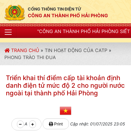
CỔNG THÔNG TIN ĐIỆN TỬ
CÔNG AN THÀNH PHỐ HẢI PHÒNG
N THÀNH PHỐ HẢI PHÒNG SIẾT CHẶT KỶ LUẬT, KỶ CƯƠ
TRANG CHỦ
»
TIN HOẠT ĐỘNG CỦA CATP
»
PHONG TRÀO THI ĐUA
Triển khai thí điểm cấp tài khoản định
danh điện tử mức độ 2 cho người nước
ngoài tại thành phố Hải Phòng
A
Print
Cập nhật: 01/07/2025 23:05