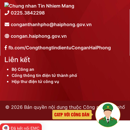
0225.3842298
conganthanhpho@haiphong.gov.vn
congan.haiphong.gov.vn
fb.com/CongthongtindientuConganHaiPhong
Liên kết
Bộ Công an
Cổng thông tin điện tử thành phố
Hộp thư điện tử công vụ
©
2026 Bản quyền nội dung thuộc Công an thành phố
Hải Phòng
Đã kết nối EMC