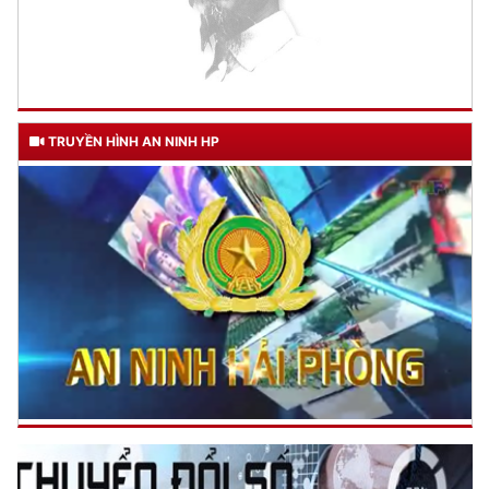
TRUYỀN HÌNH AN NINH HP
TƯ CÁCH
NGƯỜI CÔNG AN CÁCH MỆNH LÀ:
Đối với tự mình, phải
CẦN, KIỆM, LIÊM, CHÍNH
Đối với đồng sự, phải
THÂN ÁI GIÚP ĐỠ