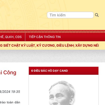
HẾ, QLKH, CĐS
TIẾP CẬN THÔNG TIN
, ĐIỀU LỆNH; XÂY DỰNG NẾP SỐNG VĂN HÓA VÌ NHÂN DÂN PHỤC 
6 ĐIỀU BÁC HỒ DẠY CAND
ại Công
4/2024 19:35
 trào toàn dân