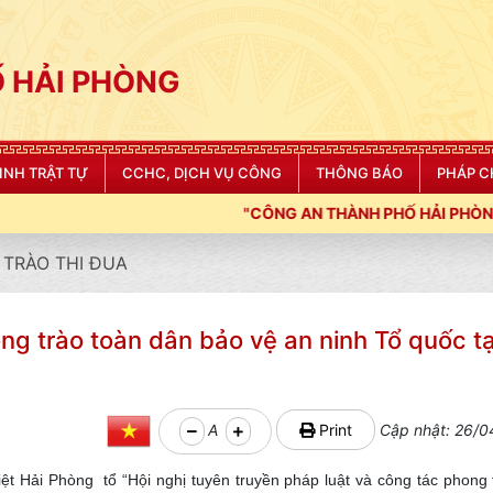
 HẢI PHÒNG
NINH TRẬT TỰ
CCHC, DỊCH VỤ CÔNG
THÔNG BÁO
PHÁP C
CÔNG AN THÀNH PHỐ HẢI PHÒNG SIẾT CHẶT KỶ LUẬT, KỶ CƯƠNG
TRÀO THI ĐUA
ng trào toàn dân bảo vệ an ninh Tổ quốc t
A
Print
Cập nhật: 26/0
iệt Hải Phòng tổ “Hội nghị tuyên truyền pháp luật và công tác phong