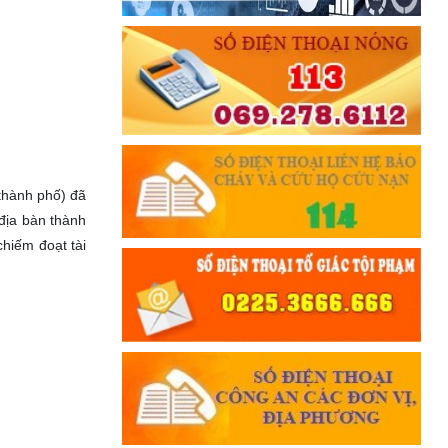
Đối với nhân dân, phải
KÍNH TRỌNG LỄ PHÉP
Đối với công việc, phải
TẬN TỤY
Đối với địch, phải
CƯƠNG QUYẾT, KHÔN KHÉO
Trích thư Chủ tịch Hồ Chí Minh
hành phố) đã
gửi Công an Khu XII,
 địa bàn thành
ngày 11 tháng 3 năm 1948.
hiếm đoạt tài