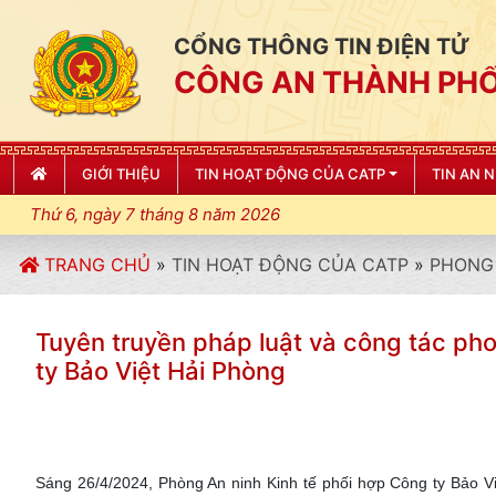
CỔNG THÔNG TIN ĐIỆN TỬ
CÔNG AN THÀNH PHỐ
GIỚI THIỆU
TIN HOẠT ĐỘNG CỦA CATP
TIN AN 
Thứ 6, ngày 7 tháng 8 năm 2026
"
TRANG CHỦ
»
TIN HOẠT ĐỘNG CỦA CATP
»
PHONG 
Tuyên truyền pháp luật và công tác pho
ty Bảo Việt Hải Phòng
Sáng 26/4/2024, Phòng An ninh Kinh tế phối hợp Công ty Bảo V