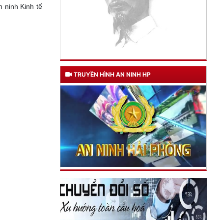
An ninh Kinh tế
TRUYỀN HÌNH AN NINH HP
TƯ CÁCH
NGƯỜI CÔNG AN CÁCH MỆNH LÀ:
Đối với tự mình, phải
CẦN, KIỆM, LIÊM, CHÍNH
Đối với đồng sự, phải
THÂN ÁI GIÚP ĐỠ
Đối với chính phủ, phải
TUYỆT ĐỐI TRUNG THÀNH