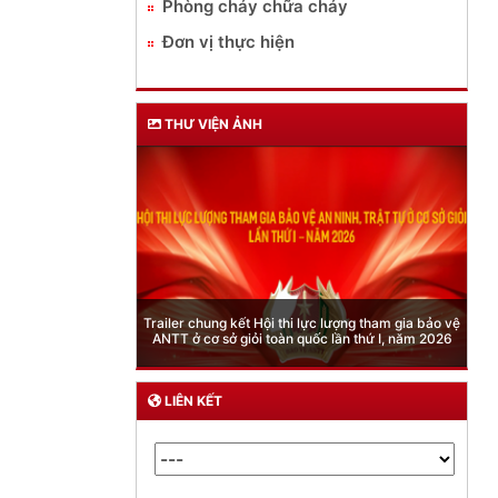
Phòng cháy chữa cháy
Đơn vị thực hiện
THƯ VIỆN ẢNH
Phòng Quản lý xuất nhập cảnh: Hướng dẫn những
quy định mới trong lĩnh vực xuất cảnh, nhập cảnh
của công dân việt nam từ ngày 01/7/2026
LIÊN KẾT