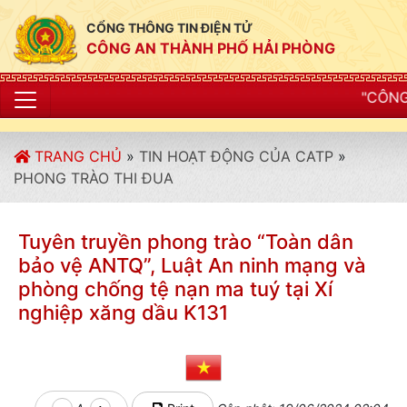
CỔNG THÔNG TIN ĐIỆN TỬ
CÔNG AN THÀNH PHỐ HẢI PHÒNG
"CÔNG AN THÀNH PHỐ HẢI
TRANG CHỦ
»
TIN HOẠT ĐỘNG CỦA CATP
»
PHONG TRÀO THI ĐUA
Tuyên truyền phong trào “Toàn dân
bảo vệ ANTQ”, Luật An ninh mạng và
phòng chống tệ nạn ma tuý tại Xí
nghiệp xăng dầu K131