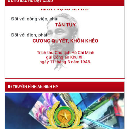
6 ĐIỀU BÁC HỒ DẠY CAND
TẬN TỤY
Đối với địch, phải
CƯƠNG QUYẾT, KHÔN KHÉO
Trích thư Chủ tịch Hồ Chí Minh
gửi Công an Khu XII,
ngày 11 tháng 3 năm 1948.
TRUYỀN HÌNH AN NINH HP