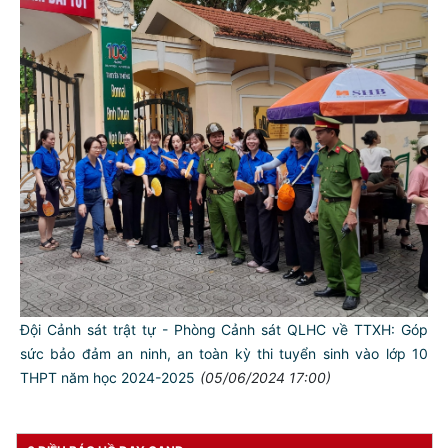
TƯ CÁCH
NGƯỜI CÔNG AN CÁCH MỆNH LÀ:
Đối với tự mình, phải
CẦN, KIỆM, LIÊM, CHÍNH
Đối với đồng sự, phải
THÂN ÁI GIÚP ĐỠ
Đối với chính phủ, phải
Đội Cảnh sát trật tự - Phòng Cảnh sát QLHC về TTXH: Góp
TUYỆT ĐỐI TRUNG THÀNH
sức bảo đảm an ninh, an toàn kỳ thi tuyển sinh vào lớp 10
Đối với nhân dân, phải
THPT năm học 2024-2025
(05/06/2024 17:00)
KÍNH TRỌNG LỄ PHÉP
Đối với công việc, phải